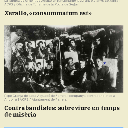
La fàbrica de ciment de Xerallo en funcionament durant els anys seixanta
|
ACPS / Oficina de Turisme de la Pobla de Segur
Xerallo, «consummatum est»
Pepe Granja de casa Aiguadé de Farrera i companys contrabandistes a
Andorra
|
ACPS / Ajuntament de Farrera
Contrabandistes: sobreviure en temps
de misèria