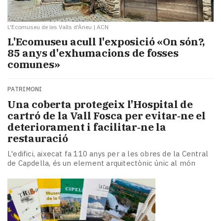
L'Ecomuseu de les Valls d'Àneu
|
ACN
L'Ecomuseu acull l'exposició «On són?,
85 anys d'exhumacions de fosses
comunes»
PATRIMONI
Una coberta protegeix l'Hospital de
cartró de la Vall Fosca per evitar‑ne el
deteriorament i facilitar‑ne la
restauració
L'edifici, aixecat fa 110 anys per a les obres de la Central
de Capdella, és un element arquitectònic únic al món