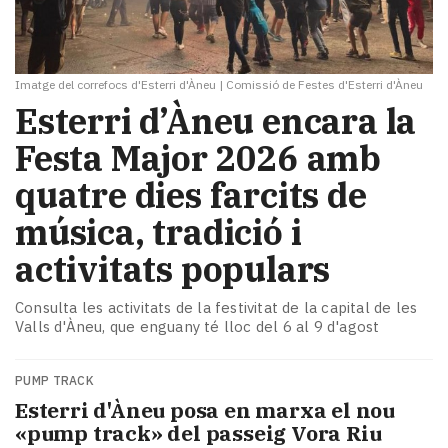
Imatge del correfocs d'Esterri d'Àneu
|
Comissió de Festes d'Esterri d'Àneu
Esterri d’Àneu encara la
Festa Major 2026 amb
quatre dies farcits de
música, tradició i
activitats populars
Consulta les activitats de la festivitat de la capital de les
Valls d'Àneu, que enguany té lloc del 6 al 9 d'agost
PUMP TRACK
Esterri d'Àneu posa en marxa el nou
«pump track» del passeig Vora Riu