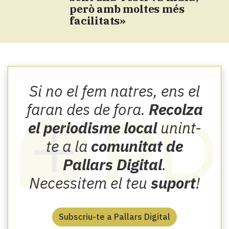
però amb moltes més
facilitats»
Si no el fem natres, ens el
faran des de fora.
Recolza
el periodisme local
unint-
te a la
comunitat de
Pallars Digital
.
Necessitem el teu
suport
!
Subscriu-te a Pallars Digital