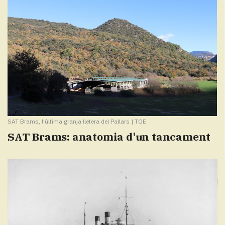
SAT Brams, l'última granja lletera del Pallars
|
TGE
SAT Brams: anatomia d'un tancament