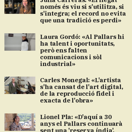
només és viu si s'utilitza, si
s'integra; el record no evita
que una tradició es perdi»
Laura Gordó: «Al Pallars hi
ha talent i oportunitats,
però ens falten
comunicacions i sòl
industrial»
Carles Monegal: «L'artista
s'ha cansat de l'art digital,
de la reproducció fidel i
exacta de l'obra»
Lionel Pla: «D'aquí a 30
anys el Pallars continuarà
sent una 'reserva índia',