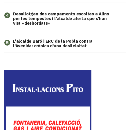
​Desallotgen dos campaments escoltes a Alins
4
per les tempestes i l'alcalde alerta que s'han
vist «desbordats»
L'alcalde Baró i ERC de la Pobla contra
5
l'Avenida: crònica d'una deslleialtat