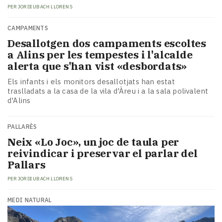
PER
JORDI UBACH LLORENS
CAMPAMENTS
​Desallotgen dos campaments escoltes
a Alins per les tempestes i l'alcalde
alerta que s'han vist «desbordats»
Els infants i els monitors desallotjats han estat
traslladats a la casa de la vila d'Àreu i a la sala polivalent
d'Alins
PALLARÈS
​Neix «Lo Joc», un joc de taula per
reivindicar i preservar el parlar del
Pallars
PER
JORDI UBACH LLORENS
MEDI NATURAL