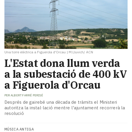
i
turisme
Cultura
Esports
Mai
tant!
TV
i
Una torre elèctrica a Figuerola d'Orcau
|
M.Lluvich/ ACN
mitjans
L'Estat dona llum verda
El
a la subestació de 400 kV
temps
Reportatges
a Figuerola d'Orcau
Entrevistes
Enquestes
PER
ALBERT FARRÉ PERISÉ
A
Després de gairebé una dècada de tràmits el Ministeri
escena!
autoritza la instal·lació mentre l'ajuntament recorrerà la
Dis
resolució
la
teva!
MÚSICA ANTIGA