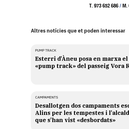
Altres notícies que et poden interessar
PUMP TRACK
Esterri d'Àneu posa en marxa el
«pump track» del passeig Vora 
CAMPAMENTS
​Desallotgen dos campaments esc
Alins per les tempestes i l'alcal
que s'han vist «desbordats»