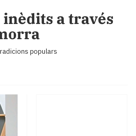
inèdits a través
imorra
 tradicions populars