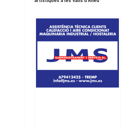
artístiques a les Valls d’Àneu