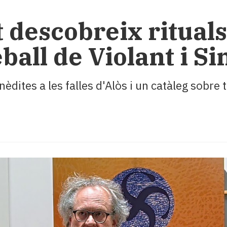
 descobreix rituals 
reball de Violant i S
inèdites a les falles d'Alòs i un catàleg sobre