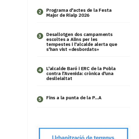
Programa d'actes de la Festa
2
Major de Rialp 2026
​Desallotgen dos campaments
3
escoltes a Alins per les
tempestes i l'alcalde alerta que
s'han vist «desbordats»
L'alcalde Baró i ERC de la Pobla
4
contra l'Avenida: crònica d'una
deslleialtat
Fins a la punta de la P...A
5