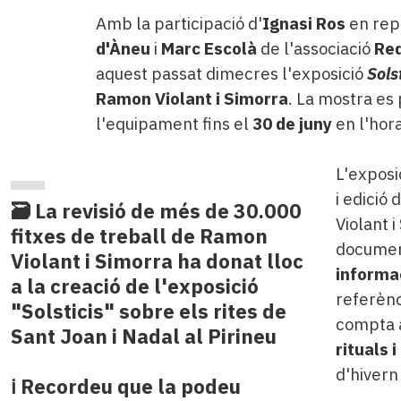
Amb la participació d'
Ignasi Ros
en repr
d'Àneu
i
Marc Escolà
de l'associació
Re
aquest passat dimecres l'exposició
Sols
Ramon Violant i Simorra
. La mostra es 
l'equipament fins el
30 de juny
en l'hora
L'exposic
i edició 
🗃️ La revisió de més de 30.000
Violant 
fitxes de treball de Ramon
document
Violant i Simorra ha donat lloc
informac
a la creació de l'exposició
referènc
"Solsticis" sobre els rites de
compta a
Sant Joan i Nadal al Pirineu
rituals 
d'hivern 
ℹ️ Recordeu que la podeu