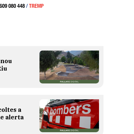
 nou
Riu
oltes a
de alerta