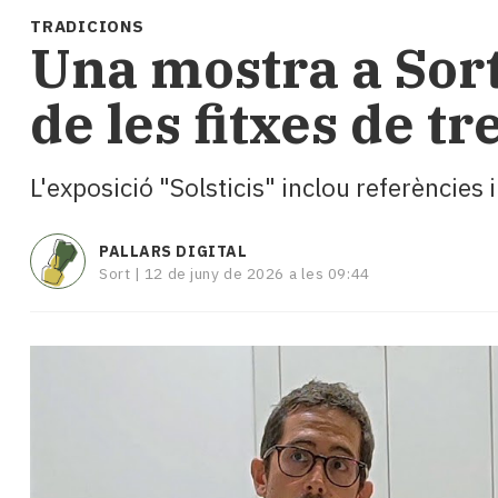
i
TRADICIONS
turisme
Una mostra a Sort
Cultura
Esports
de les fitxes de t
Mai
tant!
TV
L'exposició "Solsticis" inclou referències 
i
mitjans
El
PALLARS DIGITAL
temps
Sort |
12 de juny de 2026 a les 09:44
Reportatges
Entrevistes
Enquestes
A
escena!
Dis
la
teva!