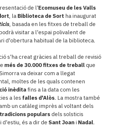
esentació de l'
Ecomuseu de les Valls
dort
, la
Biblioteca de Sort
ha inaugurat
ticis
, basada en les fitxes de treball de
podrà visitar a l'espai polivalent de
ri d'obertura habitual de la biblioteca.
ió s'ha creat gràcies al treball de revisió
de
més de 30.000 fitxes de treball
que
i Simorra va deixar com a llegat
al, moltes de les quals contenen
ió inèdita
fins a la data com les
ies a les
falles d'Alòs
. La mostra també
mb un catàleg imprès al voltant dels
i tradicions populars
dels solsticis
i d'estiu, és a dir de
Sant Joan
i
Nadal
.