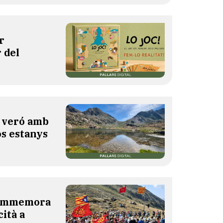
r
 del
l veró amb
os estanys
 commemora
cità a