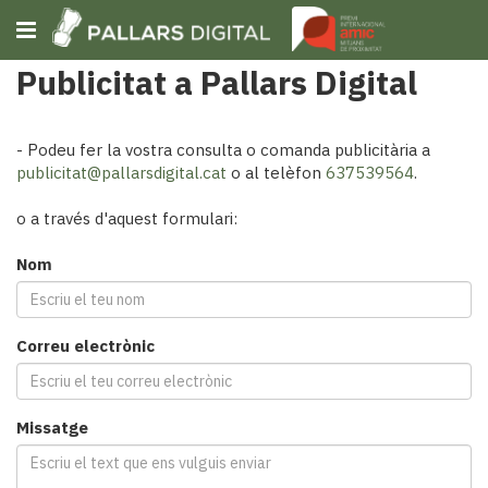
Publicitat a Pallars Digital
Subscriu-t'hi
- Podeu fer la vostra consulta o comanda publicitària a
publicitat@pallarsdigital.cat
o al telèfon
637539564
.
Cerca
o a través d'aquest formulari:
Portada
Opinió
Nom
Fem-
ho
fàcil
Correu electrònic
Successos
Societat
Política
Missatge
i
municipis
Economia