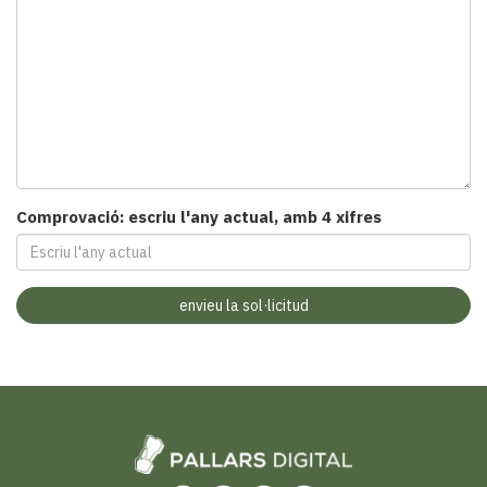
i
turisme
Cultura
Esports
Mai
tant!
TV
i
mitjans
Comprovació: escriu l'any actual, amb 4 xifres
El
temps
Reportatges
Entrevistes
Enquestes
A
escena!
Dis
la
teva!