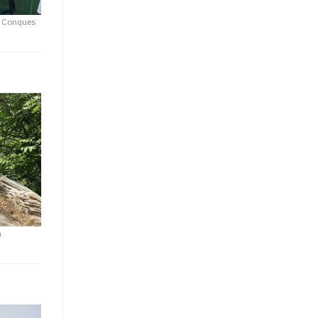
e Conques
a