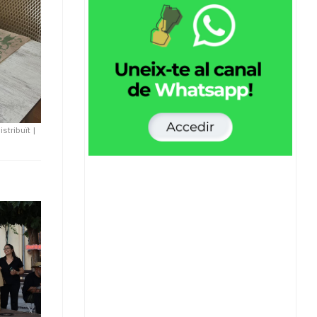
istribuït
|