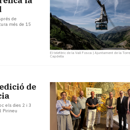
rrenca la
d
esprés de
rtura més de 15
El telefèric de la Vall Fosca
|
Ajuntament de la Torr
Capdella
 edició de
cia
c els dies 2 i 3
l Pirineu