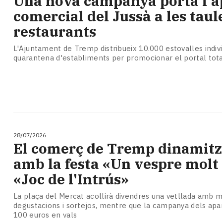
Una nova campanya porta l'
Subscriptors
comercial del Jussà a les taul
La
newsletter
restaurants
del
Pallars
L'Ajuntament de Tremp distribueix 10.000 estovalles indiv
quarantena d'establiments per promocionar el portal tota
Contingut
patrocinat
Lo
més
llegit...
Editorial
28/07/2026
El comerç de Tremp dinamitza
amb la festa «Un vespre molt 
«Joc de l'Intrús»
La plaça del Mercat acollirà divendres una vetllada amb m
degustacions i sortejos, mentre que la campanya dels apa
100 euros en vals