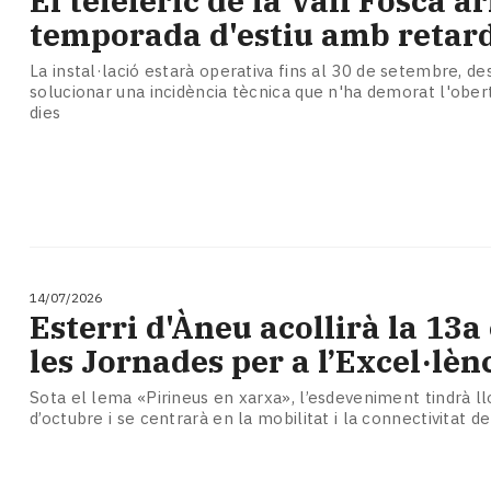
El telefèric de la Vall Fosca a
temporada d'estiu amb retar
La instal·lació estarà operativa fins al 30 de setembre, d
solucionar una incidència tècnica que n'ha demorat l'obe
dies
14/07/2026
Esterri d'Àneu acollirà la 13a
les Jornades per a l’Excel·lèn
Sota el lema «Pirineus en xarxa», l’esdeveniment tindrà llo
d’octubre i se centrarà en la mobilitat i la connectivitat de