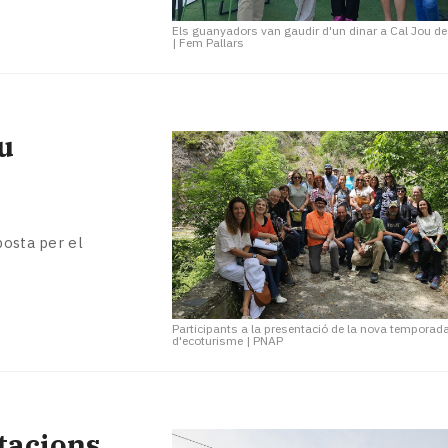
Els guanyadors van gaudir d'un dinar a Cal Jou d
|
Fem Pallars
eu
posta per el
Participants a la presentació de la nova temporad
d'ecoturisme
|
PNAP
stacions