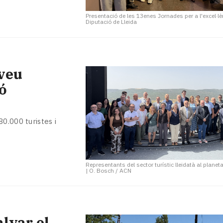
Presentació de les 13enes Jornades per a l'excel·le
Diputació de Lleida
eveu
ó
0.000 turistes i
Representants del sector turístic lleidatà al planet
|
O. Bosch / ACN
alvar el