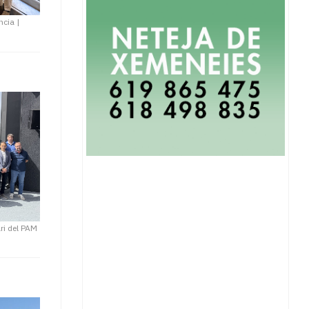
̀ncia
|
ari del PAM