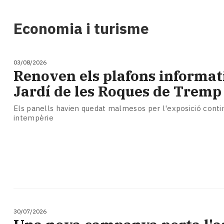
i
turisme
Economia i turisme
Cultura
Esports
Mai
03/08/2026
tant!
Renoven els plafons informat
TV
Jardí de les Roques de Tremp
i
mitjans
Els panells havien quedat malmesos per l'exposició continu
El
intempèrie
temps
Reportatges
Entrevistes
Enquestes
A
escena!
Dis
la
30/07/2026
teva!