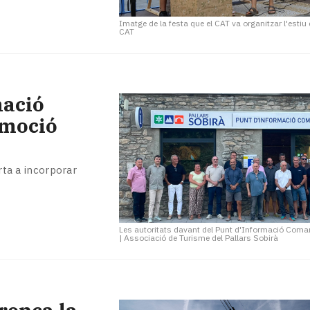
Imatge de la festa que el CAT va organitzar l'estiu
CAT
mació
omoció
orta a incorporar
Les autoritats davant del Punt d'Informació Comar
|
Associació de Turisme del Pallars Sobirà