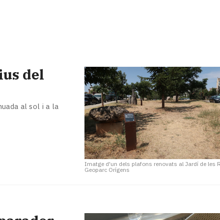
ius del
ada al sol i a la
Imatge d'un dels plafons renovats al Jardí de les
Geoparc Orígens