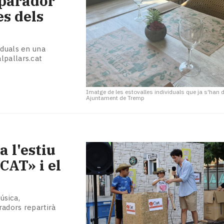
aparador
es dels
iduals en una
lpallars.cat
Imatge de les estovalles individuals que ja s'han d
Ajuntament de Tremp
 l'estiu
CAT» i el
úsica,
radors repartirà