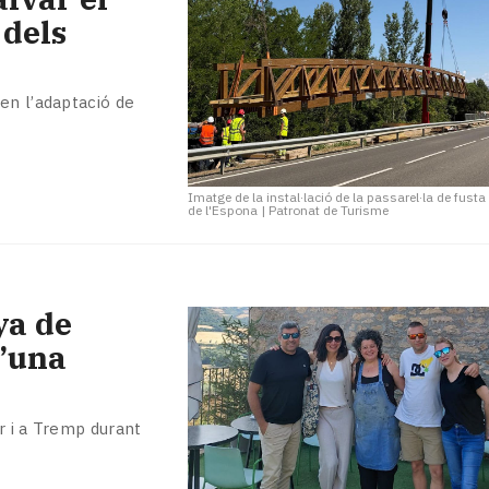
 dels
en l’adaptació de
Imatge de la instal·lació de la passarel·la de fusta
de l'Espona
|
Patronat de Turisme
ya de
d’una
r i a Tremp durant