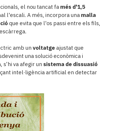
cionals, el nou tancat fa
més d'1,5
al l'escali. A més, incorpora una
malla
ació
que evita que l'os passi entre els fils,
descàrrega.
lèctric amb un
voltatge
ajustat que
esdevenint una solució econòmica i
s’hi va afegir un
sistema de dissuasió
çant intel·ligència artificial en detectar