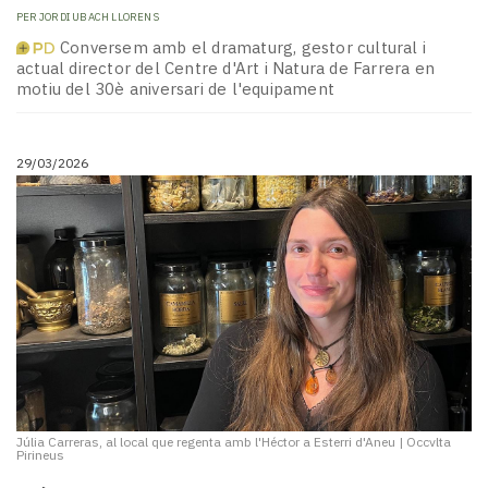
Subscriptors
PER
JORDI UBACH LLORENS
La
Conversem amb el dramaturg, gestor cultural i
newsletter
actual director del Centre d'Art i Natura de Farrera en
del
motiu del 30è aniversari de l'equipament
Pallars
Contingut
patrocinat
29/03/2026
Lo
més
llegit...
Editorial
Júlia Carreras, al local que regenta amb l'Héctor a Esterri d'Aneu
|
Occvlta
Pirineus