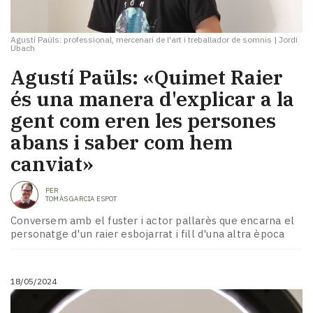
Agustí Paüls: professional, mercenari de l'art i treballador de somnis
|
Jordi
Ubach
Agustí Paüls: «Quimet Raier
és una manera d'explicar a la
gent com eren les persones
abans i saber com hem
canviat»
PER
TOMÀS GARCIA ESPOT
Conversem amb el fuster i actor pallarès que encarna el
personatge d'un raier esbojarrat i fill d'una altra època
18/05/2024