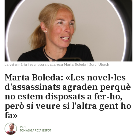
La veterinària i escriptora pallaresa Marta Boleda
|
Jordi Ubach
Marta Boleda: «Les novel·les
d'assassinats agraden perquè
no estem disposats a fer‑ho,
però sí veure si l'altra gent ho
fa»
PER
TOMÀS GARCIA ESPOT