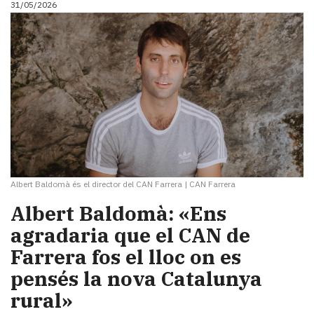
31/05/2026
i
turisme
Cultura
Esports
Mai
tant!
TV
i
mitjans
El
temps
Albert Baldomà és el director del CAN Farrera
|
CAN Farrera
Reportatges
Entrevistes
Albert Baldomà: «Ens
Enquestes
agradaria que el CAN de
A
Farrera fos el lloc on es
escena!
Dis
pensés la nova Catalunya
la
rural»
teva!