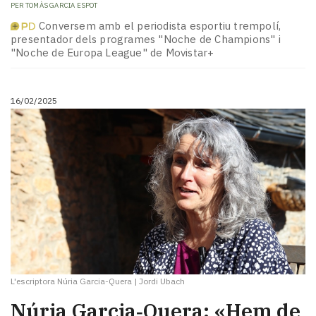
PER
TOMÀS GARCIA ESPOT
Conversem amb el periodista esportiu trempolí,
presentador dels programes "Noche de Champions" i
"Noche de Europa League" de Movistar+
16/02/2025
L'escriptora Núria Garcia-Quera
|
Jordi Ubach
Núria Garcia‑Quera: «Hem de