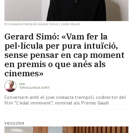
El cineasta trempolí Gerard Simó
|
Jordi Ubach
Gerard Simó: «Vam fer la
pel·lícula per pura intuïció,
sense pensar en cap moment
en premis o que anés als
cinemes»
PER
TOMÀS GARCIA ESPOT
Conversem amb el jove cineasta trempolí, codirector del
film "L'edat imminent", nominat als Premis Gaudí
14/12/2024