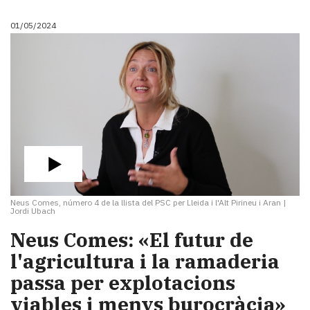
01/05/2024
Neus Comes, número 4 de la llista del PSC per Lleida i l'Alt Pirineu i Aran
|
Jordi Ubach
Neus Comes: «El futur de
l'agricultura i la ramaderia
passa per explotacions
viables i menys burocràcia»