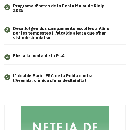
Programa d'actes de la Festa Major de Rialp
2
2026
​Desallotgen dos campaments escoltes a Alins
3
per les tempestes i l'alcalde alerta que s'han
vist «desbordats»
Fins a la punta de la P...A
4
L'alcalde Baró i ERC de la Pobla contra
5
l'Avenida: crònica d'una deslleialtat