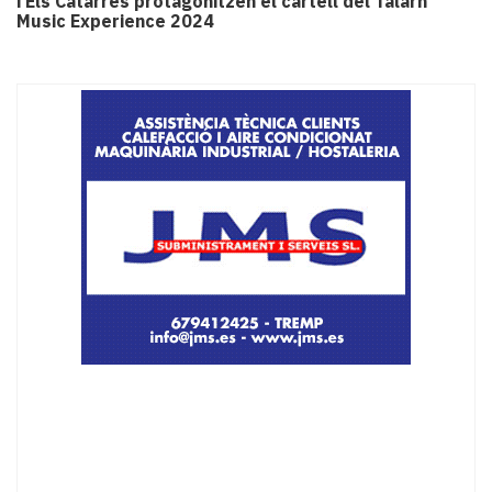
i Els Catarres protagonitzen el cartell del Talarn
Music Experience 2024