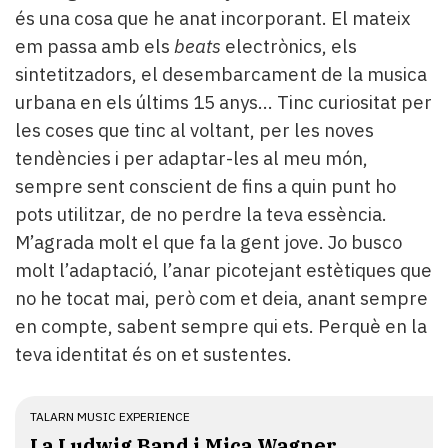
és una cosa que he anat incorporant. El mateix
em passa amb els
beats
electrònics, els
sintetitzadors, el desembarcament de la musica
urbana en els últims 15 anys… Tinc curiositat per
les coses que tinc al voltant, per les noves
tendències i per adaptar-les al meu món,
sempre sent conscient de fins a quin punt ho
pots utilitzar, de no perdre la teva essència.
M’agrada molt el que fa la gent jove. Jo busco
molt l’adaptació, l’anar picotejant estètiques que
no he tocat mai, però com et deia, anant sempre
en compte, sabent sempre qui ets. Perquè en la
teva identitat és on et sustentes.
TALARN MUSIC EXPERIENCE
La Ludwig Band i Mica Wagner