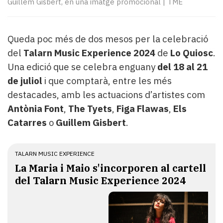
Guillem Gisbert, en una imatge promocional
|
TME
Subscriptors
La
newsletter
del
Queda poc més de dos mesos per la celebració
Pallars
del
Talarn Music Experience 2024
de
Lo Quiosc
.
Contingut
Una edició que se celebra enguany
del 18 al 21
patrocinat
de juliol
i que comptarà, entre les més
Lo
destacades, amb les actuacions d’artistes com
més
llegit...
Antònia Font
,
The Tyets
,
Figa Flawas
,
Els
Editorial
Catarres
o
Guillem Gisbert
.
TALARN MUSIC EXPERIENCE
La Maria i Maio s'incorporen al cartell
del Talarn Music Experience 2024