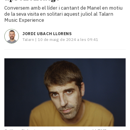
i
Conversem amb el líder i cantant de Manel en motiu
turisme
de la seva visita en solitari aquest juliol al Talarn
Cultura
Music Experience
Esports
Mai
JORDI UBACH LLORENS
tant!
Talarn |
10 de maig de 2024 a les 09:41
TV
i
mitjans
El
temps
Reportatges
Entrevistes
Enquestes
A
escena!
Dis
la
teva!