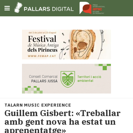
Subscriu-t'hi
Cerca
Portada
Opinió
Fem-
ho
fàcil
Successos
Societat
TALARN MUSIC EXPERIENCE
Política
Guillem Gisbert: «Treballar
i
amb gent nova ha estat un
municipis
aprenentatge»
Economia