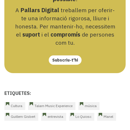
A
Pallars Digital
treballem per oferir-
te una informació rigorosa, lliure i
honesta. Per mantenir-ho, necessitem
el
suport
i el
compromís
de persones
com tu.
Subscriu-t'hi
ETIQUETES:
Cultura
Talarn Music Experience
música
Guillem Gisbert
entrevista
Lo Quiosc
Manel