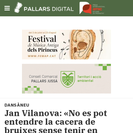
Subscriu-t'hi
Cerca
Portada
Opinió
Fem-
ho
fàcil
Successos
Societat
DANSÀNEU
Política
Jan Vilanova: «No es pot
i
entendre la cacera de
municipis
bruixes sense tenir en
Economia