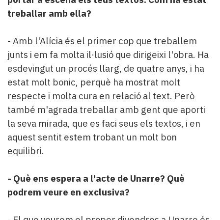
treballar amb ella?
- Amb l'Alícia és el primer cop que treballem
junts i em fa molta il·lusió que dirigeixi l'obra. Ha
esdevingut un procés llarg, de quatre anys, i ha
estat molt bonic, perquè ha mostrat molt
respecte i molta cura en relació al text. Però
també m'agrada treballar amb gent que aporti
la seva mirada, que es faci seus els textos, i en
aquest sentit estem trobant un molt bon
equilibri.
-
Què ens espera a l'acte de Unarre? Què
podrem veure en exclusiva?
- El que veurem el proper divendres a Unarre és