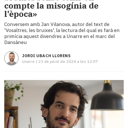
compte la misogínia de
i
turisme
l'època»
Cultura
Conversem amb Jan Vilanova, autor del text de
Esports
'Vosaltres, les bruixes', la lectura del qual es farà en
Mai
primícia aquest divendres a Unarre en el marc del
tant!
Dansàneu
TV
i
JORDI UBACH LLORENS
mitjans
Unarre |
23 de juliol de 2024 a les 12:07
El
temps
Reportatges
Entrevistes
Enquestes
A
escena!
Dis
la
teva!