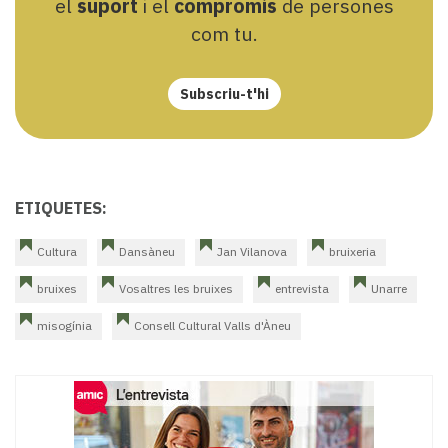
el
suport
i el
compromís
de persones
com tu.
Subscriu-t'hi
ETIQUETES:
Cultura
Dansàneu
Jan Vilanova
bruixeria
bruixes
Vosaltres les bruixes
entrevista
Unarre
misogínia
Consell Cultural Valls d'Àneu