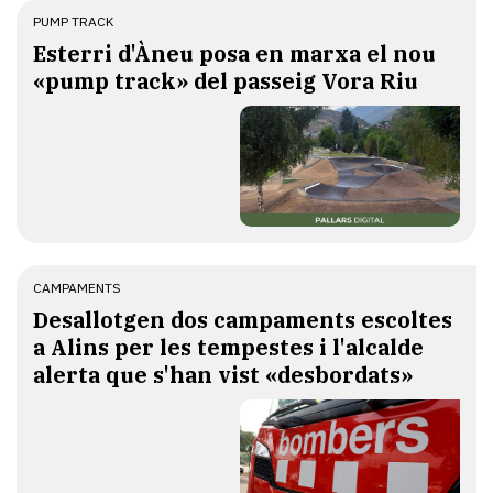
PUMP TRACK
Esterri d'Àneu posa en marxa el nou
«pump track» del passeig Vora Riu
CAMPAMENTS
​Desallotgen dos campaments escoltes
a Alins per les tempestes i l'alcalde
alerta que s'han vist «desbordats»