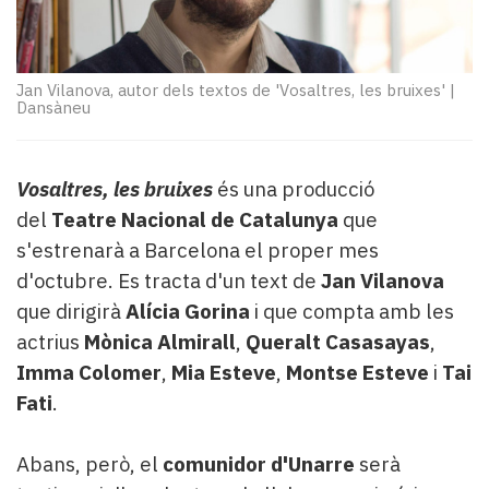
Subscriptors
La
newsletter
del
Jan Vilanova, autor dels textos de 'Vosaltres, les bruixes'
|
Pallars
Dansàneu
Contingut
patrocinat
Lo
Vosaltres, les bruixes
és una producció
més
del
Teatre Nacional de Catalunya
que
llegit...
s'estrenarà a Barcelona el proper mes
Editorial
d'octubre. Es tracta d'un text de
Jan Vilanova
que dirigirà
Alícia Gorina
i que compta amb les
actrius
Mònica Almirall
,
Queralt Casasayas
,
Imma Colomer
,
Mia Esteve
,
Montse Esteve
i
Tai
Fati
.
Abans, però, el
comunidor d'Unarre
serà