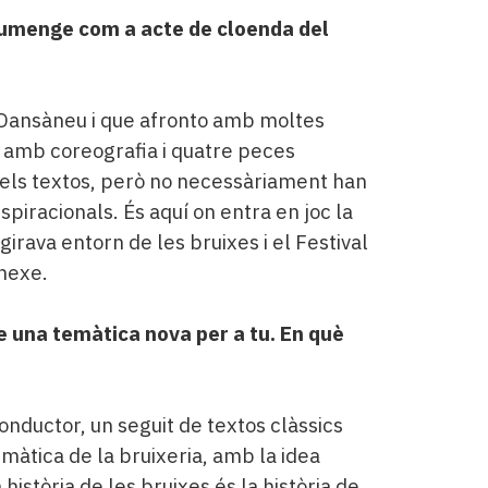
diumenge com a acte de cloenda del
l Dansàneu i que afronto amb moltes
 amb coreografia i quatre peces
 els textos, però no necessàriament han
piracionals. És aquí on entra en joc la
rava entorn de les bruixes i el Festival
 nexe.
re una temàtica nova per a tu. En què
conductor, un seguit de textos clàssics
emàtica de la bruixeria, amb la idea
 història de les bruixes és la història de