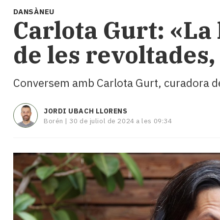
i
DANSÀNEU
turisme
Carlota Gurt: «La 
Cultura
Esports
de les revoltades,
Mai
tant!
TV
Conversem amb Carlota Gurt, curadora de t
i
mitjans
El
JORDI UBACH LLORENS
temps
Borén |
30 de juliol de 2024 a les 09:34
Reportatges
Entrevistes
Enquestes
A
escena!
Dis
la
teva!