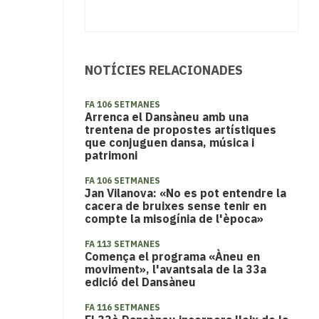
NOTÍCIES RELACIONADES
FA 106 SETMANES
Arrenca el Dansàneu amb una
trentena de propostes artístiques
que conjuguen dansa, música i
patrimoni
FA 106 SETMANES
Jan Vilanova: «No es pot entendre la
cacera de bruixes sense tenir en
compte la misogínia de l'època»
FA 113 SETMANES
Comença el programa «Àneu en
moviment», l'avantsala de la 33a
edició del Dansàneu
FA 116 SETMANES