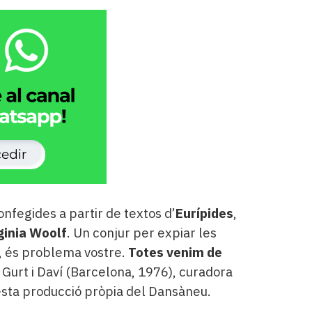
nfegides a partir de textos d’
Eurípides
,
ginia Woolf
. Un conjur per expiar les
r, és problema vostre.
Totes venim de
 Gurt i Daví (Barcelona, 1976), curadora
esta producció pròpia del Dansàneu.