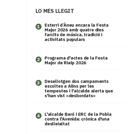
LO MÉS LLEGIT
Esterri d’Àneu encara la Festa
1
Major 2026 amb quatre dies
farcits de música, tradició i
activitats populars
Programa d'actes de la Festa
2
Major de Rialp 2026
​Desallotgen dos campaments
3
escoltes a Alins per les
tempestes i l'alcalde alerta que
s'han vist «desbordats»
L'alcalde Baró i ERC de la Pobla
4
contra l'Avenida: crònica d'una
deslleialtat