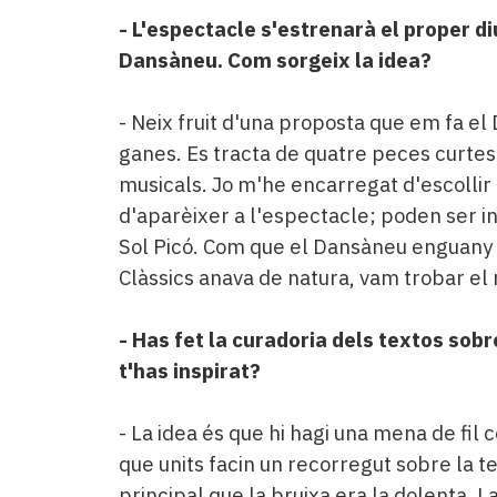
- L'espectacle s'estrenarà el proper 
Dansàneu. Com sorgeix la idea?
- Neix fruit d'una proposta que em fa e
ganes. Es tracta de quatre peces curtes
musicals. Jo m'he encarregat d'escollir
d'aparèixer a l'espectacle; poden ser ins
Sol Picó. Com que el Dansàneu enguany gi
Clàssics anava de natura, vam trobar el
- Has fet la curadoria dels textos sob
t'has inspirat?
- La idea és que hi hagi una mena de fil 
que units facin un recorregut sobre la t
principal que la bruixa era la dolenta. La