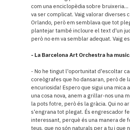
com una enciclopèdia sobre bruixeria... 
va ser complicat. Vaig valorar diverses
Orlando, però em semblava que tot pleg
plantejar també incloure el text d'un jud
però no em va semblar adequat. Vaig e
- La Barcelona Art Orchestra ha music
- No he tingut l'oportunitat d'escoltar c
coreògrafes que ho dansaran, però de la 
encuriosida! Espero que sigui una mica ar
una cosa nova, anem a grillar-nos una mi
la pots fotre, però és la gràcia. Qui no 
s'engrana tot plegat. És engrescador f
interessant, perquè és una manera de f
teus, que no són naturals per a tu i que 