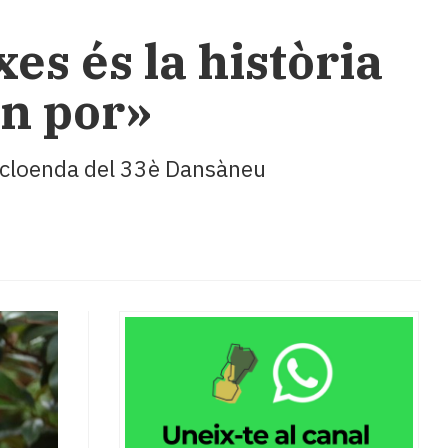
xes és la història
an por»
de cloenda del 33è Dansàneu