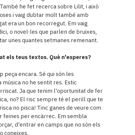
També he fet recerca sobre Lilit, i això
 coses i vaig dubtar molt també amb
at era un bon recorregut. Em vaig
ici, o novel·les que parlen de bruixes,
star unes quantes setmanes remenant.
at els teus textos. Què n'esperes?
ap peça encara. Sé qui són les
música no he sentit res. Estic
riscat. Ja que tenim l'oportunitat de fer
ca, no? El risc sempre té el perill que te
arrisca no pisca! Tinc ganes de veure com
er feines per encàrrec. Em sembla
orçar, d'entrar en camps que no són els
no coneixes.