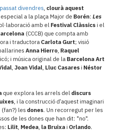
 passat divendres
,
clourà aquest
especial a la plaça Major de
Borén
:
Les
ol·laboració amb el
Festival Clàssics
i el
Barcelona
(CCCB) que compta amb
tora i traductora
Carlota Gurt
; visió
 ballarines
Anna Hierro
,
Raquel
icó; i música original de la
Barcelona Art
Vidal
,
Joan Vidal
,
Lluc Casares
i
Néstor
a
que explora les arrels del
discurs
ruixes
, i la construcció d’aquest imaginari
 (fan?) les
dones
. Un recorregut per les
sos de les dones que han dit: "no".
es:
Lilit
,
Medea
,
la Bruixa
i
Orlando
.