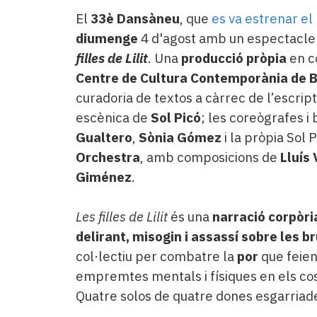
El
33è Dansàneu
, que
es va estrenar el
diumenge
4 d'agost amb un espectacle 
filles de Lilit
. Una
producció pròpia
en c
Centre de Cultura Contemporània de 
curadoria de textos a càrrec de l’escrip
escènica de
Sol Picó
; les coreògrafes i
Gualtero
,
Sònia Gómez
i la pròpia Sol P
Orchestra
, amb composicions de
Lluís 
Giménez
.
Les filles de Lilit
és una
narració corpòri
delirant, misogin i assassí sobre les b
col·lectiu per combatre la
por
que feien
empremtes mentals i físiques en els cos
Quatre solos de quatre dones esgarriad