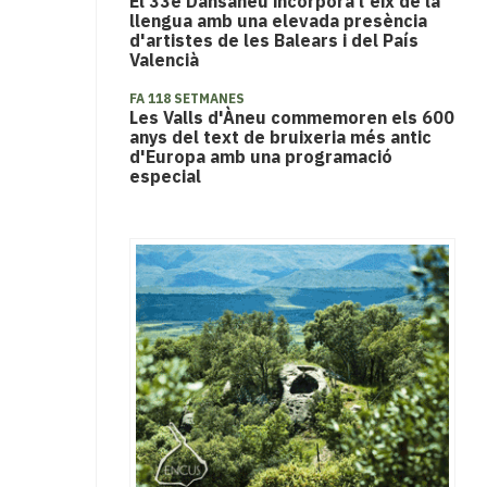
El 33è Dansàneu incorpora l'eix de la
llengua amb una elevada presència
d'artistes de les Balears i del País
Valencià
FA 118 SETMANES
Les Valls d'Àneu commemoren els 600
anys del text de bruixeria més antic
d'Europa amb una programació
especial