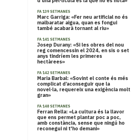
d'una pel·lícula és la que no es nota»
FA 139 SETMANES
Marc Garriga: «Fer neu artificial no és
malbaratar aigua, quan es fongui
també acabarà tornant al riu»
FA 141 SETMANES
Josep Durany: «Si les obres del nou
reg comencessin el 2024, en sis o set
anys tindríem les primeres
hectàrees»
FA 142 SETMANES
Maria Barbal: «Sovint el conte és més
complicat d’aconseguir que la
novel·la, requereix una exigència molt
gran»
FA 148 SETMANES
Ferran Rella: «La cultura és la llavor
que ens permet plantar poc a poc,
amb constància, sense que ningú ho
reconegui ni t'ho demani»