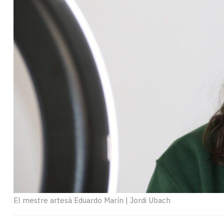
Subscriptors
La
newsletter
del
Pallars
Contingut
patrocinat
Lo
més
llegit...
Editorial
El mestre artesà Eduardo Marín
|
Jordi Ubach