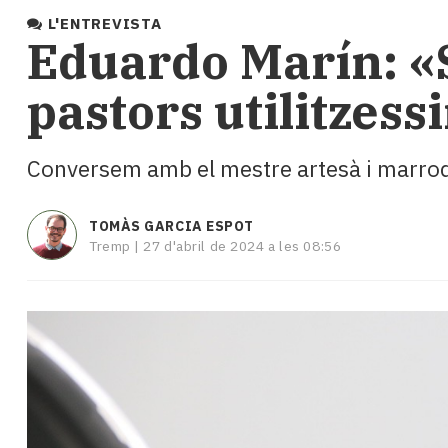
i
L'ENTREVISTA
turisme
Eduardo Marín: «S
Cultura
Esports
pastors utilitzes
Mai
tant!
TV
Conversem amb el mestre artesà i marroqu
i
mitjans
El
TOMÀS GARCIA ESPOT
temps
Tremp |
27 d'abril de 2024 a les 08:56
Reportatges
Entrevistes
Enquestes
A
escena!
Dis
la
teva!