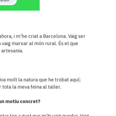
ahora, i m'he criat a Barcelona. Vaig ser
an vaig marxar al món rural. És el que
 artesania.
a molt la natura que he trobat aquí;
ota la meva feina al taller.
gun motiu concret?
star tan a gust que m'hi vaig quedar. Vaig