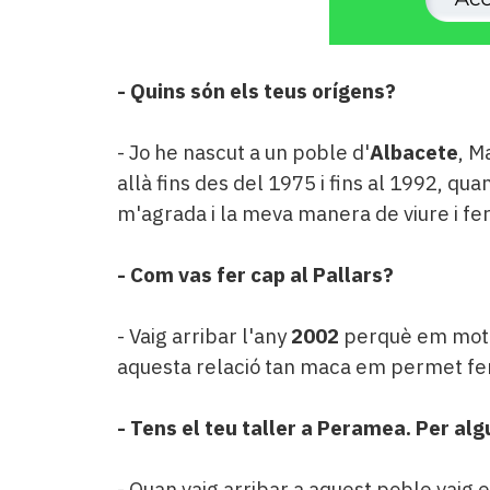
- Quins són els teus orígens?
- Jo he nascut a un poble d'
Albacete
, M
allà fins des del 1975 i fins al 1992, qu
m'agrada i la meva manera de viure i fer
- Com vas fer cap al Pallars?
- Vaig arribar l'any
2002
perquè em motiv
aquesta relació tan maca em permet fer t
- Tens el teu taller a Peramea. Per al
- Quan vaig arribar a aquest poble vaig e