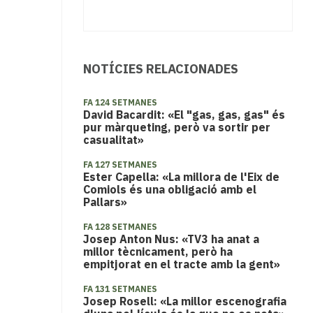
NOTÍCIES RELACIONADES
FA 124 SETMANES
David Bacardit: «El "gas, gas, gas" és
pur màrqueting, però va sortir per
casualitat»
FA 127 SETMANES
Ester Capella: «La millora de l'Eix de
Comiols és una obligació amb el
Pallars»
FA 128 SETMANES
Josep Anton Nus: «TV3 ha anat a
millor tècnicament, però ha
empitjorat en el tracte amb la gent»
FA 131 SETMANES
Josep Rosell: «La millor escenografia