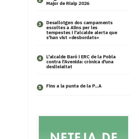
Major de Rialp 2026
​Desallotgen dos campaments
3
escoltes a Alins per les
tempestes i l'alcalde alerta que
s'han vist «desbordats»
L'alcalde Baró i ERC de la Pobla
4
contra l'Avenida: crònica d'una
deslleialtat
Fins a la punta de la P...A
5