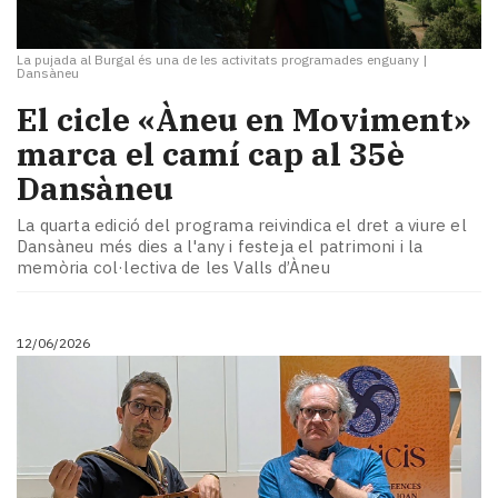
La pujada al Burgal és una de les activitats programades enguany
|
Dansàneu
​El cicle «Àneu en Moviment»
marca el camí cap al 35è
Dansàneu
La quarta edició del programa reivindica el dret a viure el
Dansàneu més dies a l'any i festeja el patrimoni i la
memòria col·lectiva de les Valls d’Àneu
12/06/2026