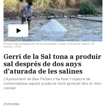
Procés d'amuntegament de la sal perquè s'acabi d'escórrer l'aigua
|
M.
Lluvich / ACN
​Gerri de la Sal tona a produir
sal després de dos anys
d'aturada de les salines
L'Ajuntament de Baix Pallars s'ha fixat l'objectiu de
comercialitzar aquest producte molt apreciat dins el món
culinari
27/07/2026