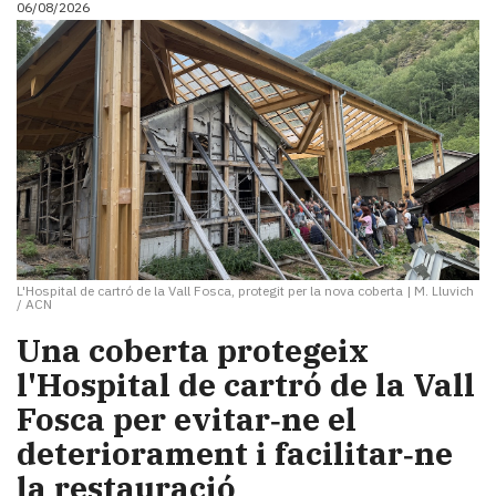
06/08/2026
i
turisme
Cultura
Esports
Mai
tant!
TV
i
mitjans
El
temps
L'Hospital de cartró de la Vall Fosca, protegit per la nova coberta
|
M. Lluvich
Reportatges
/ ACN
Entrevistes
Una coberta protegeix
Enquestes
A
l'Hospital de cartró de la Vall
escena!
Fosca per evitar‑ne el
Dis
deteriorament i facilitar‑ne
la
teva!
la restauració