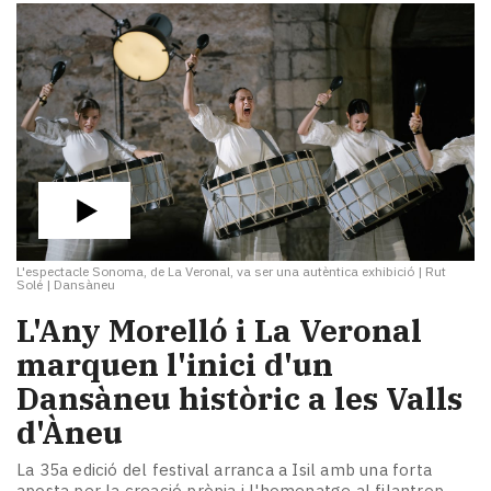
L'espectacle Sonoma, de La Veronal, va ser una autèntica exhibició
|
Rut
Solé | Dansàneu
L'Any Morelló i La Veronal
marquen l'inici d'un
Dansàneu històric a les Valls
d'Àneu
La 35a edició del festival arranca a Isil amb una forta
aposta per la creació pròpia i l'homenatge al filantrop