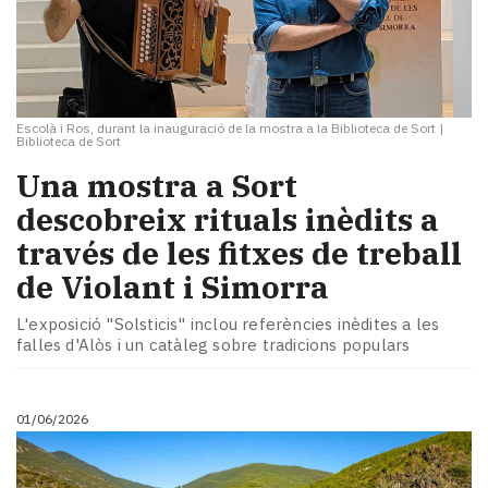
Escolà i Ros, durant la inauguració de la mostra a la Biblioteca de Sort
|
Biblioteca de Sort
Una mostra a Sort
descobreix rituals inèdits a
través de les fitxes de treball
de Violant i Simorra
L'exposició "Solsticis" inclou referències inèdites a les
falles d'Alòs i un catàleg sobre tradicions populars
01/06/2026