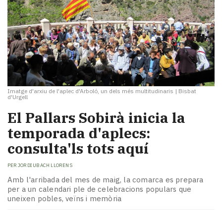
Imatge d'arxiu de l'aplec d'Arboló, un dels més multitudinaris
|
Bisbat
d'Urgell
​El Pallars Sobirà inicia la
temporada d'aplecs:
consulta'ls tots aquí
PER
JORDI UBACH LLORENS
Amb l'arribada del mes de maig, la comarca es prepara
per a un calendari ple de celebracions populars que
uneixen pobles, veïns i memòria