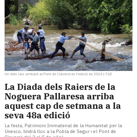
Un dels rais arribant al Pont de Claverol en l'edició de 2024
|
TGE
La Diada dels Raiers de la
Noguera Pallaresa arriba
aquest cap de setmana a la
seva 48a edició
La festa, Patrimoni Immaterial de la Humanitat per la
Unesco, tindrà lloc a la Pobla de Segur i el Pont de