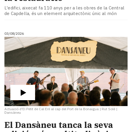
Subscriptors
L'edifici, aixecat fa 110 anys per a les obres de la Central
La
de Capdella, és un element arquitectònic únic al món
newsletter
del
Pallars
03/08/2026
Contingut
patrocinat
Lo
més
llegit...
Editorial
Actuació d'El Petit de Cal Eril al cap del Port de la Bonaigua
|
Rut Solé |
Dansàneu
​El Dansàneu tanca la seva