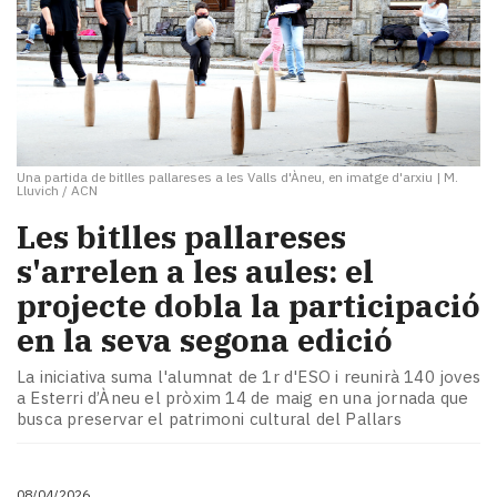
Una partida de bitlles pallareses a les Valls d'Àneu, en imatge d'arxiu
|
M.
Lluvich / ACN
Les bitlles pallareses
s'arrelen a les aules: el
projecte dobla la participació
en la seva segona edició
La iniciativa suma l'alumnat de 1r d'ESO i reunirà 140 joves
a Esterri d’Àneu el pròxim 14 de maig en una jornada que
busca preservar el patrimoni cultural del Pallars
08/04/2026