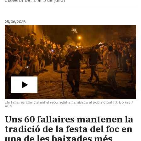
Claverol del 2 al 5 de juliol
25/06/2026
Els fallaires completant el recorregut a l'arribada al poble d'Isil
|
J. Borràs /
ACN
Uns 60 fallaires mantenen la
tradició de la festa del foc en
una de les baixades més