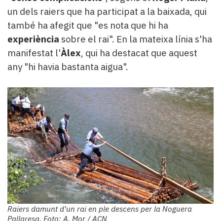
un dels raiers que ha participat a la baixada, qui
també ha afegit que "es nota que hi ha
experiència
sobre el rai". En la mateixa línia s'ha
manifestat l'
Àlex
, qui ha destacat que aquest
any "hi havia bastanta aigua".
Raiers damunt d'un rai en ple descens per la Noguera
Pallaresa. Foto: A. Mor / ACN