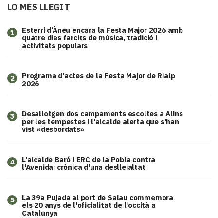
LO MÉS LLEGIT
Esterri d’Àneu encara la Festa Major 2026 amb
1
quatre dies farcits de música, tradició i
activitats populars
Programa d'actes de la Festa Major de Rialp
2
2026
​Desallotgen dos campaments escoltes a Alins
3
per les tempestes i l'alcalde alerta que s'han
vist «desbordats»
L'alcalde Baró i ERC de la Pobla contra
4
l'Avenida: crònica d'una deslleialtat
​La 39a Pujada al port de Salau commemora
5
els 20 anys de l'oficialitat de l'occità a
Catalunya