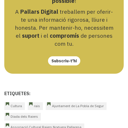
possible
!
A
Pallars Digital
treballem per oferir-
te una informació rigorosa, lliure i
honesta. Per mantenir-ho, necessitem
el
suport
i el
compromís
de persones
com tu.
Subscriu-t'hi
ETIQUETES:
Cultura
rais
Ajuntament de La Pobla de Segur
Diada dels Raiers
Associació Cultural Raiers Noguera Pallaresa