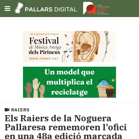
Subscriu-t'hi
Cerca
Portada
Opinió
Fem-
ho
fàcil
Successos
Societat
RAIERS
Política
​Els Raiers de la Noguera
i
Pallaresa rememoren l'ofici
municipis
en una 48a edició marcada
Economia