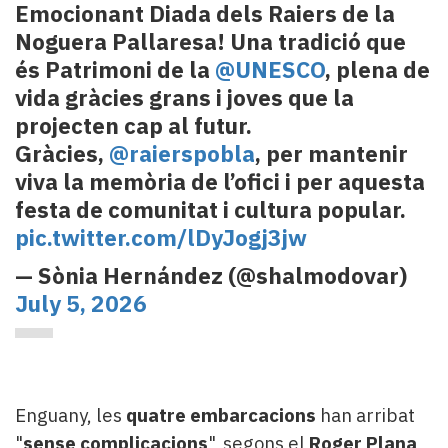
Emocionant Diada dels Raiers de la
Noguera Pallaresa! Una tradició que
és Patrimoni de la
@UNESCO
, plena de
vida gràcies grans i joves que la
projecten cap al futur.
Gràcies,
@raierspobla
, per mantenir
viva la memòria de l’ofici i per aquesta
festa de comunitat i cultura popular.
pic.twitter.com/lDyJogj3jw
— Sònia Hernández (@shalmodovar)
July 5, 2026
Enguany, les
quatre embarcacions
han arribat
"
sense complicacions
", segons el
Roger Plana
,