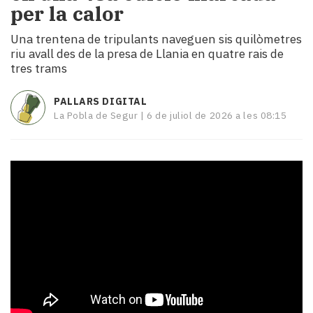
per la calor
i
turisme
Una trentena de tripulants naveguen sis quilòmetres
Cultura
riu avall des de la presa de Llania en quatre rais de
Esports
tres trams
Mai
tant!
PALLARS DIGITAL
TV
La Pobla de Segur |
6 de juliol de 2026 a les 08:15
i
mitjans
El
temps
Reportatges
Entrevistes
Enquestes
A
escena!
Dis
la
teva!