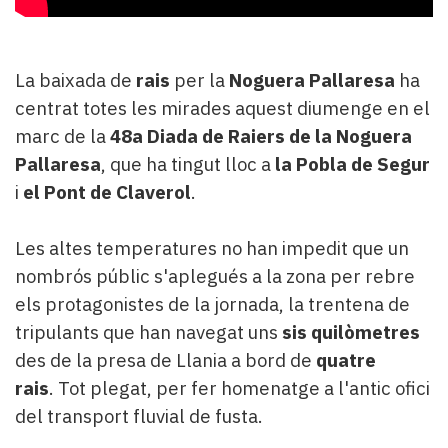
Subscriptors
La
newsletter
del
La baixada de
rais
per la
Noguera Pallaresa
ha
Pallars
centrat totes les mirades aquest diumenge en el
Contingut
marc de la
48a Diada de Raiers de la Noguera
patrocinat
Pallaresa
, que ha tingut lloc a
la Pobla de Segur
Lo
més
i
el Pont de Claverol
.
llegit...
Editorial
Les altes temperatures no han impedit que un
nombrós públic s'aplegués a la zona per rebre
els protagonistes de la jornada, la trentena de
tripulants que han navegat uns
sis quilòmetres
des de la presa de Llania a bord de
quatre
rais
. Tot plegat, per fer homenatge a l'antic ofici
del transport fluvial de fusta.