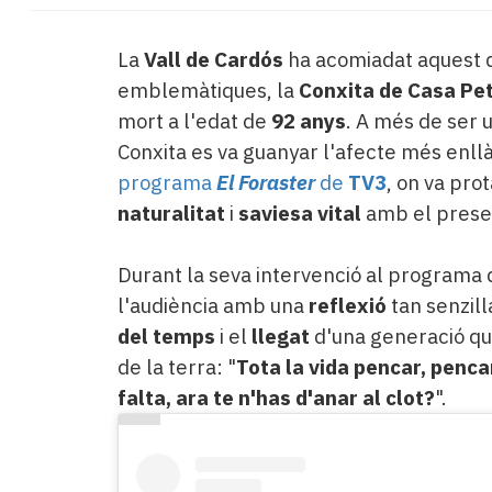
La
Vall de Cardós
ha acomiadat aquest d
emblemàtiques, la
Conxita de Casa Pet
mort a l'edat de
92 anys
. A més de ser 
Conxita es va guanyar l'afecte més enllà
programa
El Foraster
de
TV3
, on va pro
naturalitat
i
saviesa vital
amb el pres
Durant la seva intervenció al programa 
l'audiència amb una
reflexió
tan senzil
del temps
i el
llegat
d'una generació que
de la terra: "
Tota la vida pencar, pencar
falta, ara te n'has d'anar al clot?
".