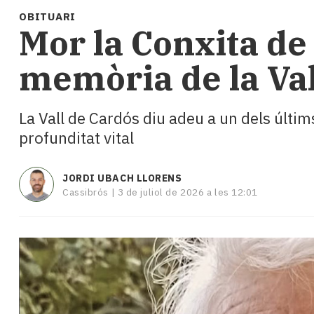
i
OBITUARI
turisme
​Mor la Conxita de
Cultura
Esports
memòria de la Val
Mai
tant!
TV
La Vall de Cardós diu adeu a un dels últim
i
profunditat vital
mitjans
El
temps
JORDI UBACH LLORENS
Reportatges
Cassibrós |
3 de juliol de 2026 a les 12:01
Entrevistes
Enquestes
A
escena!
Dis
la
teva!