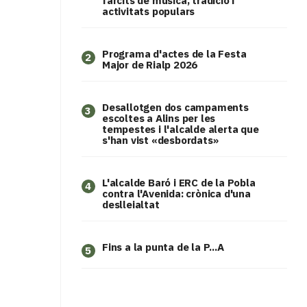
farcits de música, tradició i
activitats populars
Programa d'actes de la Festa
2
Major de Rialp 2026
​Desallotgen dos campaments
3
escoltes a Alins per les
tempestes i l'alcalde alerta que
s'han vist «desbordats»
L'alcalde Baró i ERC de la Pobla
4
contra l'Avenida: crònica d'una
deslleialtat
Fins a la punta de la P...A
5