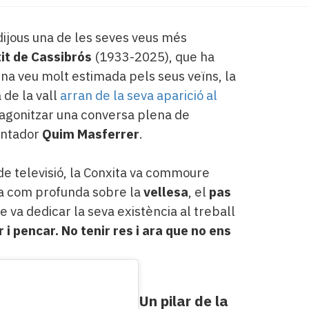
ijous una de les seves veus més
it de Cassibrós
(1933-2025), que ha
una veu molt estimada pels seus veïns, la
 de la vall
arran de la seva aparició al
tagonitzar una conversa plena de
entador
Quim Masferrer
.
de televisió, la Conxita va commoure
la com profunda sobre la
vellesa
, el
pas
 va dedicar la seva existència al treball
 i pencar. No tenir res i ara que no ens
Un pilar de la