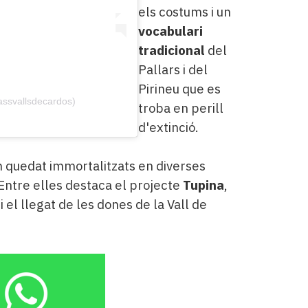
els costums i un
vocabulari
tradicional
del
Pallars i del
Pirineu que es
assvallsdecardos)
troba en perill
d'extinció.
an quedat immortalitzats en diverses
 Entre elles destaca el projecte
Tupina
,
i el llegat de les dones de la Vall de