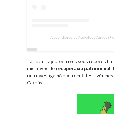
A post shared by AssVallsdeCardos (@
La seva trajectòria i els seus records h
iniciatives de
recuperació patrimonial
.
una investigació que recull les vivències 
Cardós.