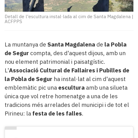
Subscriptors
La
newsletter
Detall de l'escultura instal·lada al cim de Santa Magdalena
|
ACFPPS
del
Pallars
Contingut
La muntanya de
Santa Magdalena
de
la Pobla
patrocinat
Lo
de Segur
compta, des d'aquest dijous, amb un
més
nou element patrimonial i paisatgístic.
llegit...
L'
Associació Cultural de Fallaires i Pubilles de
Editorial
la Pobla de Segur
ha instal·lat al cim d'aquest
emblemàtic pic una
escultura
amb una silueta
única que vol retre homenatge a una de les
tradicions més arrelades del municipi i de tot el
Pirineu: la
festa de les falles
.