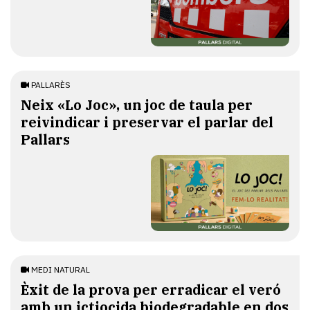
PALLARÈS
​Neix «Lo Joc», un joc de taula per
reivindicar i preservar el parlar del
Pallars
MEDI NATURAL
Èxit de la prova per erradicar el veró
amb un ictiocida biodegradable en dos