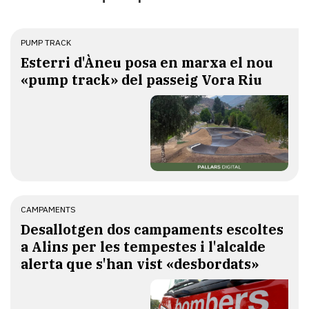
PUMP TRACK
Esterri d'Àneu posa en marxa el nou
«pump track» del passeig Vora Riu
CAMPAMENTS
​Desallotgen dos campaments escoltes
a Alins per les tempestes i l'alcalde
alerta que s'han vist «desbordats»