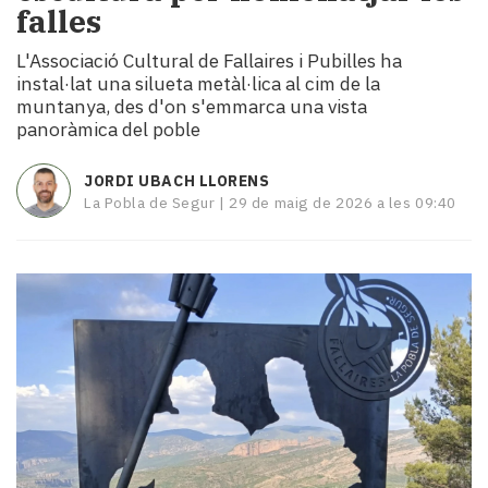
falles
i
turisme
L'Associació Cultural de Fallaires i Pubilles ha
Cultura
instal·lat una silueta metàl·lica al cim de la
Esports
muntanya, des d'on s'emmarca una vista
Mai
panoràmica del poble
tant!
TV
JORDI UBACH LLORENS
i
La Pobla de Segur |
29 de maig de 2026 a les 09:40
mitjans
El
temps
Reportatges
Entrevistes
Enquestes
A
escena!
Dis
la
teva!