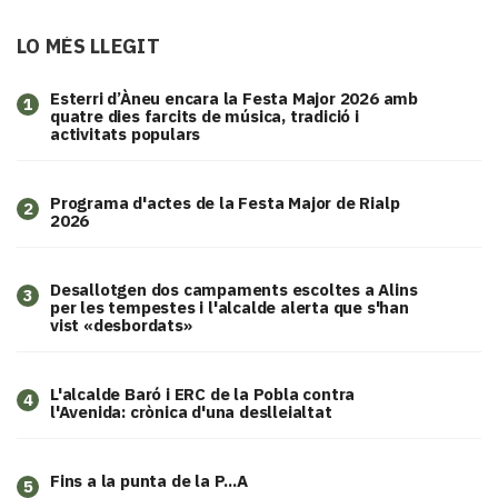
LO MÉS LLEGIT
Esterri d’Àneu encara la Festa Major 2026 amb
1
quatre dies farcits de música, tradició i
activitats populars
Programa d'actes de la Festa Major de Rialp
2
2026
​Desallotgen dos campaments escoltes a Alins
3
per les tempestes i l'alcalde alerta que s'han
vist «desbordats»
L'alcalde Baró i ERC de la Pobla contra
4
l'Avenida: crònica d'una deslleialtat
Fins a la punta de la P...A
5