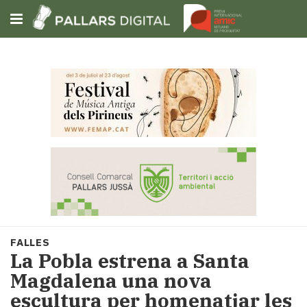
Subscriu-t'hi
Cerca
Portada
Opinió
Fem-
ho
fàcil
Successos
Societat
FALLES
Política
La Pobla estrena a Santa
i
Magdalena una nova
municipis
escultura per homenatjar les
Economia