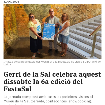
31/07/2026
i
turisme
Cultura
Esports
Mai
tant!
TV
i
mitjans
El
temps
Imatge de la presentació del FestaSal a la Diputació de Lleida
|
Diputació de
Reportatges
Lleida
Entrevistes
Gerri de la Sal celebra aquest
Enquestes
A
dissabte la 6a edició del
escena!
FestaSal
Dis
la
La jornada comptarà amb tasts, exposicions, visites al
teva!
Museu de la Sal, xerrada, contacontes, showcooking,