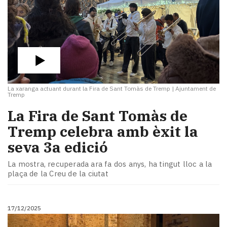
La xaranga actuant durant la Fira de Sant Tomàs de Tremp
|
Ajuntament de
Tremp
La Fira de Sant Tomàs de
Tremp celebra amb èxit la
seva 3a edició
La mostra, recuperada ara fa dos anys, ha tingut lloc a la
plaça de la Creu de la ciutat
17/12/2025