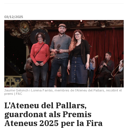
03/12/2025
Jaume Gelonch i Lorena Farràs, membres de l'Ateneu del Pallars, recollint el
premi
|
FAC
L'Ateneu del Pallars,
guardonat als Premis
Ateneus 2025 per la Fira