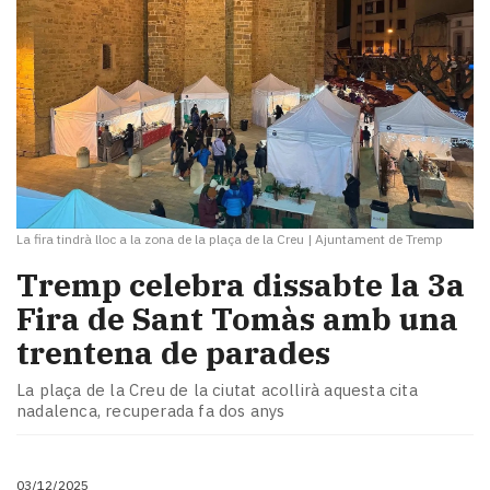
La fira tindrà lloc a la zona de la plaça de la Creu
|
Ajuntament de Tremp
Tremp celebra dissabte la 3a
Fira de Sant Tomàs amb una
trentena de parades
La plaça de la Creu de la ciutat acollirà aquesta cita
nadalenca, recuperada fa dos anys
03/12/2025