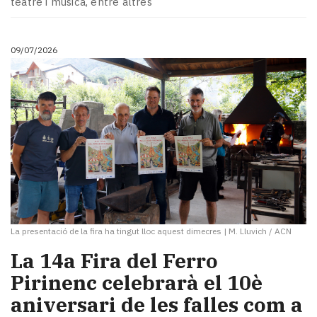
teatre i música, entre altres
Subscriptors
La
newsletter
09/07/2026
del
Pallars
Contingut
patrocinat
Lo
més
llegit...
Editorial
La presentació de la fira ha tingut lloc aquest dimecres
|
M. Lluvich / ACN
La 14a Fira del Ferro
Pirinenc celebrarà el 10è
aniversari de les falles com a