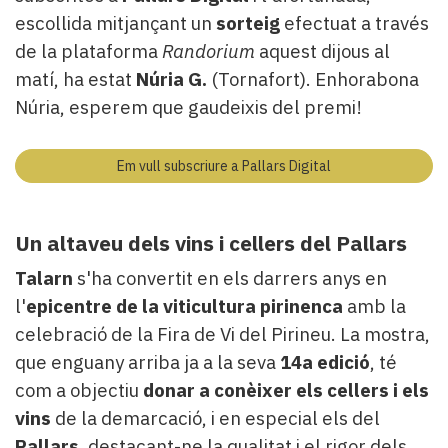
escollida mitjançant un
sorteig
efectuat a través
de la plataforma
Randorium
aquest dijous al
matí, ha estat
Núria G.
(Tornafort). Enhorabona
Núria, esperem que gaudeixis del premi!
Em vull subscriure a Pallars Digital
Un altaveu dels vins i cellers del Pallars
Talarn
s'ha convertit en els darrers anys en
l'
epicentre de la viticultura pirinenca
amb la
celebració de la Fira de Vi del Pirineu. La mostra,
que enguany arriba ja a la seva
14a edició
, té
com a objectiu
donar a conèixer els cellers i els
vins
de la demarcació, i en especial els del
Pallars
, destacant-ne la qualitat i el rigor dels