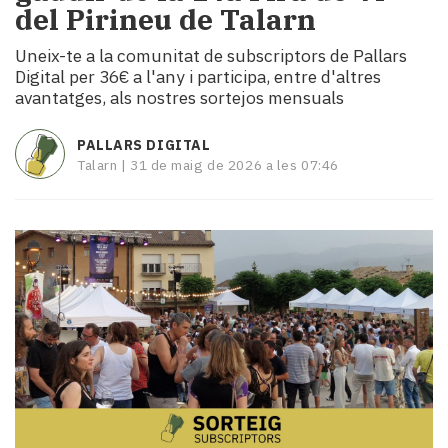
del Pirineu de Talarn
i
turisme
Uneix-te a la comunitat de subscriptors de Pallars
Cultura
Digital per 36€ a l'any i participa, entre d'altres
Esports
avantatges, als nostres sortejos mensuals
Mai
tant!
PALLARS DIGITAL
TV
Talarn |
31 de maig de 2026 a les 07:46
i
mitjans
El
temps
Reportatges
Entrevistes
Enquestes
A
escena!
Dis
la
teva!