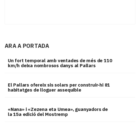
ARA A PORTADA
Un fort temporal amb ventades de més de 110
km/h deixa nombrosos danys al Pallars
El Pallars ofereix sis solars per construir‑hi 81
habitatges de lloguer assequible
«Nana» i «Zezena eta Umea», guanyadors de
la 15a edició del Mostremp