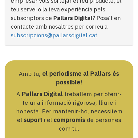
empresa? Vols sortejar el teu producte, el
teu servei o la teva experiència pels
subscriptors de
Pallars Digital
? Posa’t en
contacte amb nosaltres per correu a
subscripcions@pallarsdigital.cat
.
Amb tu,
el periodisme al Pallars és
possible
!
A
Pallars Digital
treballem per oferir-
te una informació rigorosa, lliure i
honesta. Per mantenir-ho, necessitem
el
suport
i el
compromís
de persones
com tu.