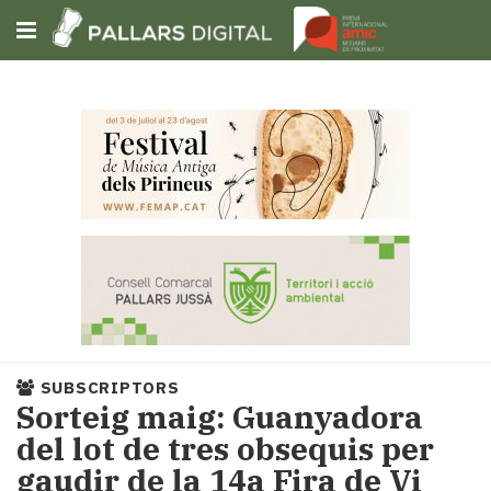
Subscriu-t'hi
Cerca
Portada
Opinió
Fem-
ho
fàcil
Successos
Societat
SUBSCRIPTORS
Política
Sorteig maig: Guanyadora
i
del lot de tres obsequis per
municipis
gaudir de la 14a Fira de Vi
Economia