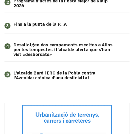
Programa d'actes de la Festa Major de Rialp
2
2026
Fins a la punta de la P...A
3
​Desallotgen dos campaments escoltes a Alins
4
per les tempestes i l'alcalde alerta que s'han
vist «desbordats»
L'alcalde Baró i ERC de la Pobla contra
5
l'Avenida: crònica d'una deslleialtat