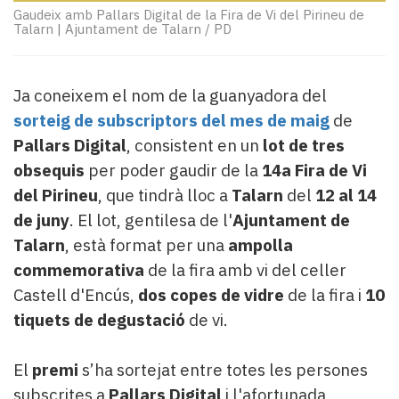
Subscriptors
Gaudeix amb Pallars Digital de la Fira de Vi del Pirineu de
La
Talarn
|
Ajuntament de Talarn / PD
newsletter
del
Pallars
Ja coneixem el nom de la guanyadora del
Contingut
sorteig de subscriptors del mes de maig
de
patrocinat
Pallars Digital
, consistent en un
lot de tres
Lo
més
obsequis
per poder gaudir de la
14a Fira de Vi
llegit...
del Pirineu
, que tindrà lloc a
Talarn
del
12 al 14
Editorial
de juny
. El lot, gentilesa de l'
Ajuntament de
Talarn
, està format per una
ampolla
commemorativa
de la fira amb vi del celler
Castell d'Encús,
dos copes de vidre
de la fira i
10
tiquets de degustació
de vi.
El
premi
s’ha sortejat entre totes les persones
subscrites a
Pallars Digital
i l'afortunada,