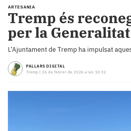
i
ARTESANIA
turisme
​Tremp és reconeg
Cultura
Esports
per la Generalitat
Mai
tant!
TV
L’Ajuntament de Tremp ha impulsat aquesta
i
mitjans
El
PALLARS DIGITAL
temps
Tremp |
26 de febrer de 2026 a les 10:32
Reportatges
Entrevistes
Enquestes
A
escena!
Dis
la
teva!