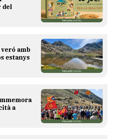
 del
l veró amb
os estanys
 commemora
cità a