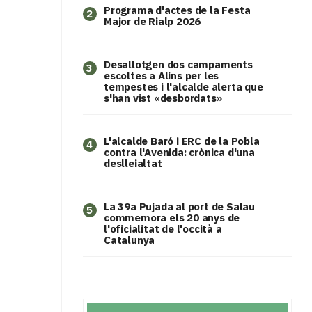
Programa d'actes de la Festa
2
Major de Rialp 2026
​Desallotgen dos campaments
3
escoltes a Alins per les
tempestes i l'alcalde alerta que
s'han vist «desbordats»
L'alcalde Baró i ERC de la Pobla
4
contra l'Avenida: crònica d'una
deslleialtat
​La 39a Pujada al port de Salau
5
commemora els 20 anys de
l'oficialitat de l'occità a
Catalunya