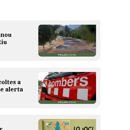
 nou
Riu
oltes a
de alerta
r