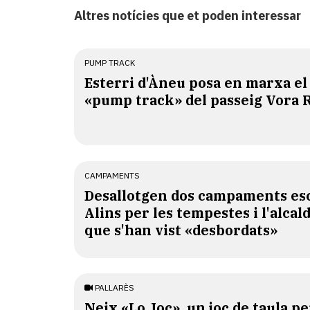
Altres notícies que et poden interessar
PUMP TRACK
Esterri d'Àneu posa en marxa el
«pump track» del passeig Vora 
CAMPAMENTS
​Desallotgen dos campaments esc
Alins per les tempestes i l'alcal
que s'han vist «desbordats»
PALLARÈS
​Neix «Lo Joc», un joc de taula pe