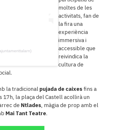
moltes de les
activitats, fan de
la fira una
experiència
immersiva i
accessible que
ajuntamenttalarn)
reivindica la
cultura de
ocial.
b la tradicional
pujada de caixes
fins a
 17h, la plaça del Castell acollirà un
àrrec de
Ntlades
, màgia de prop amb el
mb
Mai Tant Teatre
.