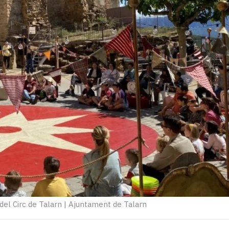
del Circ de Talarn
|
Ajuntament de Talarn