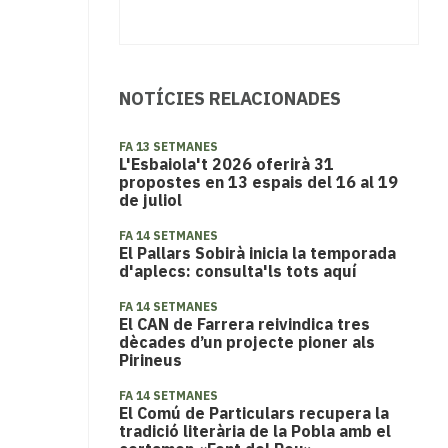
NOTÍCIES RELACIONADES
FA 13 SETMANES
L'Esbaiola't 2026 oferirà 31
propostes en 13 espais del 16 al 19
de juliol
FA 14 SETMANES
​El Pallars Sobirà inicia la temporada
d'aplecs: consulta'ls tots aquí
FA 14 SETMANES
El CAN de Farrera reivindica tres
dècades d’un projecte pioner als
Pirineus
FA 14 SETMANES
​El Comú de Particulars recupera la
tradició literària de la Pobla amb el