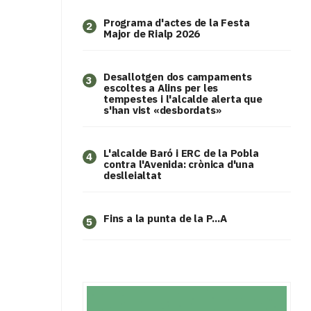
Programa d'actes de la Festa
2
Major de Rialp 2026
​Desallotgen dos campaments
3
escoltes a Alins per les
tempestes i l'alcalde alerta que
s'han vist «desbordats»
L'alcalde Baró i ERC de la Pobla
4
contra l'Avenida: crònica d'una
deslleialtat
Fins a la punta de la P...A
5