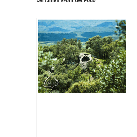
certamen «Font del Pou»