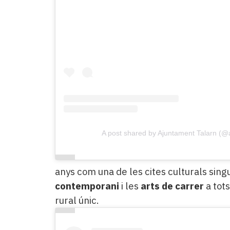
A post shared by Ajuntament Talarn (@
anys com una de les cites culturals sin
contemporani
i les
arts de carrer
a tots
rural únic.