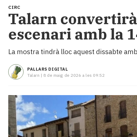
i
CIRC
turisme
Talarn convertirà
Cultura
Esports
escenari amb la 1
Mai
tant!
TV
La mostra tindrà lloc aquest dissabte amb
i
mitjans
El
PALLARS DIGITAL
temps
Talarn |
8 de maig de 2026 a les 09:52
Reportatges
Entrevistes
Enquestes
A
escena!
Dis
la
teva!