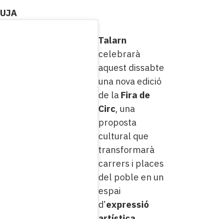
LUJA
Talarn
celebrarà
aquest dissabte
una nova edició
de la
Fira de
Circ
, una
proposta
cultural que
transformarà
carrers i places
del poble en un
espai
d’
expressió
artística
,