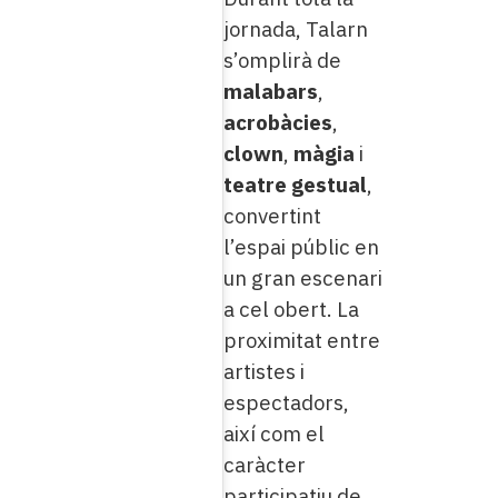
jornada, Talarn
s’omplirà de
malabars
,
acrobàcies
,
clown
,
màgia
i
teatre gestual
,
convertint
l’espai públic en
un gran escenari
a cel obert. La
proximitat entre
artistes i
espectadors,
així com el
caràcter
participatiu de