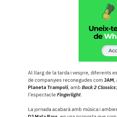
Al llarg de la tarda i vespre, diferents 
de companyies reconegudes com
JAM
,
Planeta Trampolí
, amb
Back 2 Classics
l’espectacle
Fingerlight
.
La jornada acabarà amb música i ambien
DJ Mala Bars
, en una proposta que combi