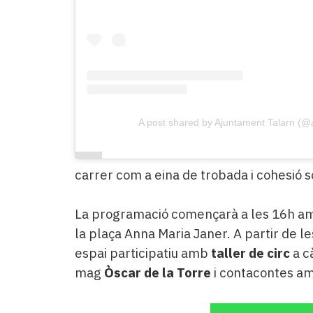
A post shared by Ajuntament Talarn (@
carrer com a eina de trobada i cohesió s
La programació començarà a les 16h am
la plaça Anna Maria Janer. A partir de les
espai participatiu amb
taller de circ
a c
mag
Òscar de la Torre
i contacontes a