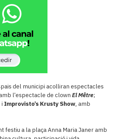
espais del municipi acolliran espectacles
 amb l’espectacle de clown
El Mêtre
;
; i
Improvisto’s Krusty Show
, amb
t festiu a la plaça Anna Maria Janer amb
na cultura, participació i vida