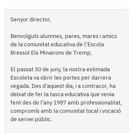
Subscriptors
La
newsletter
Senyor director,
del
Pallars
Contingut
Benvolguts alumnes, pares, mares i amics
patrocinat
de la comunitat educativa de l’Escola
Lo
Bressol Els Minairons de Tremp,
més
llegit...
El passat 30 de juny, la nostra estimada
Editorial
Escoleta va obrir les portes per darrera
vegada. Des d’aquest dia, i a contracor, ha
deixat de fer la tasca educativa que venia
fent des de l’any 1987 amb professionalitat,
compromís amb la comunitat local i vocació
de servei públic.