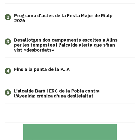
Programa d'actes de la Festa Major de Rialp
2
2026
​Desallotgen dos campaments escoltes a Alins
3
per les tempestes i l'alcalde alerta que s'han
vist «desbordats»
Fins a la punta de la P...A
4
L'alcalde Baró i ERC de la Pobla contra
5
l'Avenida: crònica d'una deslleialtat