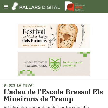
Subscriu-t'hi
Cerca
Portada
Opinió
Fem-
ho
fàcil
Successos
Societat
DIS LA TEVA!
Política
L'adeu de l'Escola Bressol Els
i
Minairons de Tremp
municipis
Economia
Article dels responsables del centre educatiu