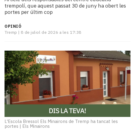
i
trempolí, que aquest passat 30 de juny ha obert les
turisme
portes per últim cop
Cultura
Esports
OPINIÓ
Mai
Tremp |
8 de juliol de 2026 a les 17:38
tant!
TV
i
mitjans
El
temps
Reportatges
Entrevistes
Enquestes
A
escena!
Dis
L'Escola Bressol Els Minairons de Tremp ha tancat les
la
portes
|
Els Minairons
teva!