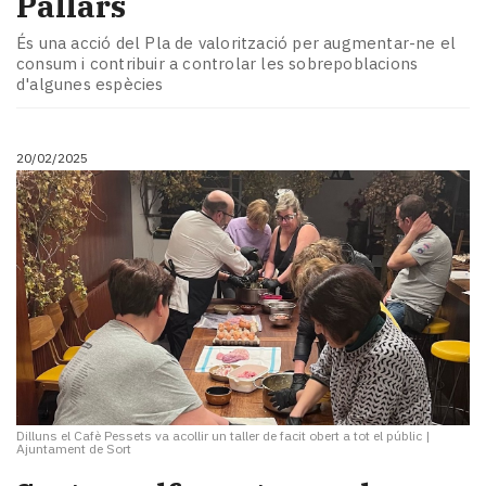
Pallars
És una acció del Pla de valorització per augmentar-ne el
consum i contribuir a controlar les sobrepoblacions
d'algunes espècies
20/02/2025
Dilluns el Cafè Pessets va acollir un taller de facit obert a tot el públic
|
Ajuntament de Sort