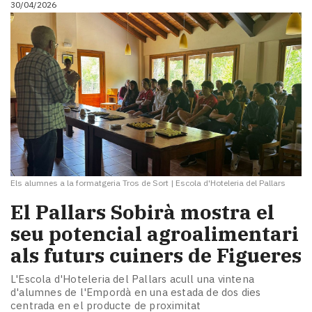
30/04/2026
i
turisme
Cultura
Esports
Mai
tant!
TV
i
mitjans
El
temps
Els alumnes a la formatgeria Tros de Sort
|
Escola d'Hoteleria del Pallars
Reportatges
Entrevistes
El Pallars Sobirà mostra el
Enquestes
seu potencial agroalimentari
A
als futurs cuiners de Figueres
escena!
Dis
L'Escola d'Hoteleria del Pallars acull una vintena
la
d'alumnes de l'Empordà en una estada de dos dies
teva!
centrada en el producte de proximitat