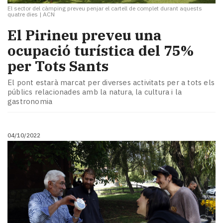
El sector del càmping preveu penjar el cartell de complet durant aquests
quatre dies
|
ACN
El Pirineu preveu una
ocupació turística del 75%
per Tots Sants
El pont estarà marcat per diverses activitats per a tots els
públics relacionades amb la natura, la cultura i la
gastronomia
04/10/2022