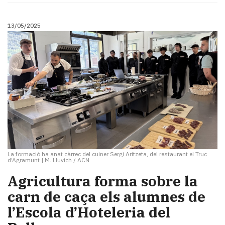
13/05/2025
La formació ha anat càrrec del cuiner Sergi Aritzeta, del restaurant el Truc
d’Agramunt
|
M. Lluvich / ACN
Agricultura forma sobre la
carn de caça els alumnes de
l’Escola d’Hoteleria del