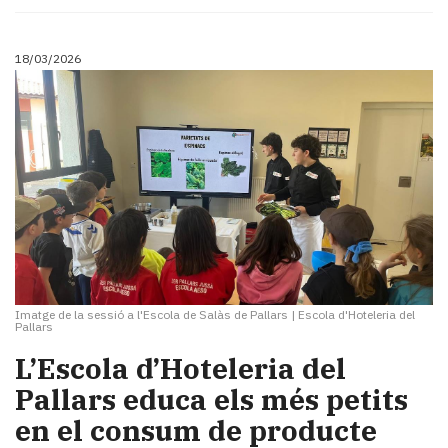
Subscriptors
La
newsletter
18/03/2026
del
Pallars
Contingut
patrocinat
Lo
més
llegit...
Editorial
Imatge de la sessió a l'Escola de Salàs de Pallars
|
Escola d'Hoteleria del
Pallars
L’Escola d’Hoteleria del
Pallars educa els més petits
en el consum de producte