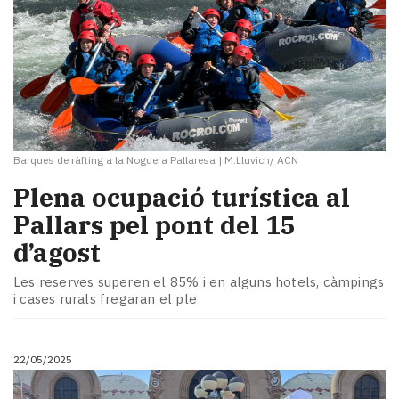
Barques de ràfting a la Noguera Pallaresa
|
M.Lluvich/ ACN
Plena ocupació turística al
Pallars pel pont del 15
d’agost
Les reserves superen el 85% i en alguns hotels, càmpings
i cases rurals fregaran el ple
22/05/2025