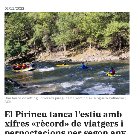
02/11/2022
Una barca de ràfting i diverses piragües baixant pel riu Noguera Pallaresa
|
ACN
El Pirineu tanca l'estiu amb
xifres «rècord» de viatgers i
pernoctacions per segon any