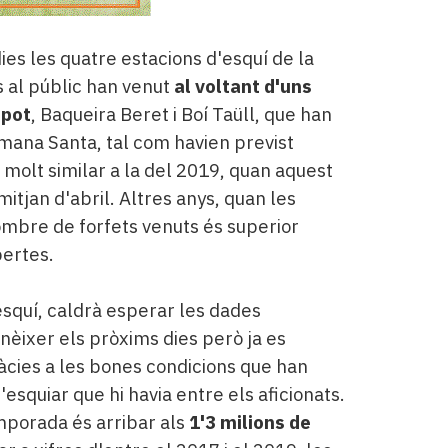
ies les quatre estacions d'esquí de la
 al públic han venut
al voltant d'uns
spot
, Baqueira Beret i Boí Taüll, que han
mana Santa, tal com havien previst
s molt similar a la del 2019, quan aquest
tjan d'abril. Altres anys, quan les
ombre de forfets venuts és superior
bertes.
squí, caldrà esperar les dades
onèixer els pròxims dies però ja es
àcies a les bones condicions que han
'esquiar que hi havia entre els aficionats.
mporada és arribar als
1'3 milions de