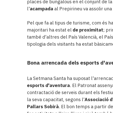
places de bungalous en el conjunt de l
l'
acampada
al Prepirineu va assolir una
Pel que fa al tipus de turisme, com és h
majoritari ha estat el
de proximitat
; pr
també d'altres del País Valencià, el País
tipologia dels visitants ha estat bàsicam
Bona arrencada dels esports d'av
La Setmana Santa ha suposat l'arrencada
esports d'aventura
. El Patronat assenya
contractació de serveis durant els festiu
la seva capacitat, segons l'
Associació d
Pallars Sobirà
. El bon temps a partir d