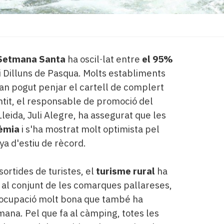
Setmana Santa
ha oscil·lat entre
el 95%
 i Dilluns de Pasqua. Molts establiments
an pogut penjar el cartell de complert
tit, el responsable de promoció del
leida, Juli Alegre, ha assegurat que les
dèmia
i s'ha mostrat molt optimista pel
a d'estiu de rècord.
ortides de turistes, el
turisme rural
ha
 al conjunt de les comarques pallareses,
a ocupació molt bona que també ha
mana. Pel que fa al càmping, totes les