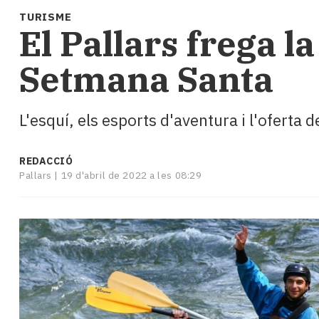
i
TURISME
turisme
El Pallars frega l
Cultura
Esports
Setmana Santa
Mai
tant!
TV
L'esquí, els esports d'aventura i l'oferta
i
mitjans
El
REDACCIÓ
temps
Pallars |
19 d'abril de 2022 a les 08:29
Reportatges
Entrevistes
Enquestes
A
escena!
Dis
la
teva!