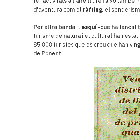
fer activitats a l'aire lliure i això tam
d'aventura com el
ràfting
, el senderisme
Per altra banda, l'
esquí -
que ha tancat 
turisme de natura i el cultural han estat
85.000 turistes que es creu que han vingut
de Ponent.