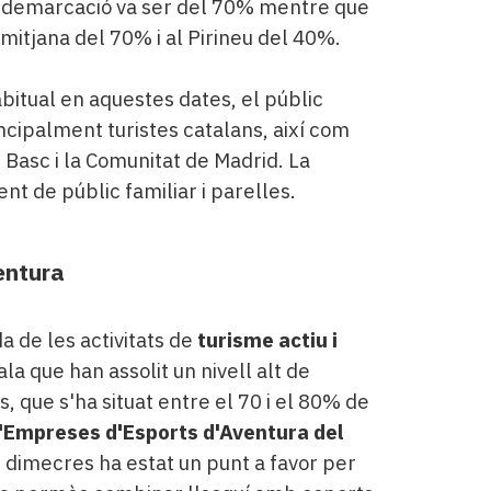
a demarcació va ser del 70% mentre que
 mitjana del 70% i al Pirineu del 40%.
abitual en aquestes dates, el públic
incipalment turistes catalans, així com
 Basc i la Comunitat de Madrid. La
ent de públic familiar i parelles.
entura
 de les activitats de
turisme actiu i
la que han assolit un nivell alt de
s, que s'ha situat entre el 70 i el 80% de
'Empreses d'Esports d'Aventura del
e dimecres ha estat un punt a favor per