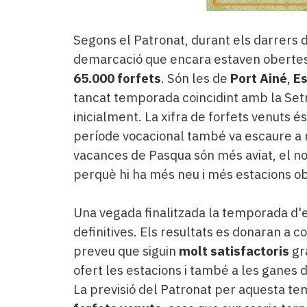
Segons el Patronat, durant els darrers d
demarcació que encara estaven obertes
65.000 forfets
. Són les de
Port Ainé
,
E
tancat temporada coincidint amb la Set
inicialment. La xifra de forfets venuts é
període vocacional també va escaure a mi
vacances de Pasqua són més aviat, el n
perquè hi ha més neu i més estacions o
Una vegada finalitzada la temporada d'e
definitives. Els resultats es donaran a c
preveu que siguin
molt satisfactoris
gr
ofert les estacions i també a les ganes d
La previsió del Patronat per aquesta te