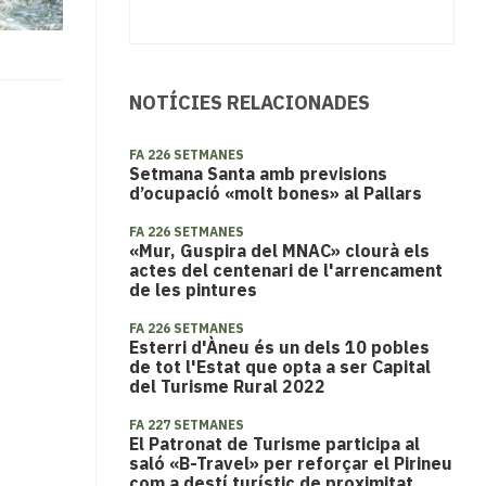
NOTÍCIES RELACIONADES
FA 226 SETMANES
Setmana Santa amb previsions
d’ocupació «molt bones» al Pallars
FA 226 SETMANES
«Mur, Guspira del MNAC» clourà els
actes del centenari de l'arrencament
de les pintures
FA 226 SETMANES
Esterri d'Àneu és un dels 10 pobles
de tot l'Estat que opta a ser Capital
del Turisme Rural 2022
FA 227 SETMANES
El Patronat de Turisme participa al
saló «B-Travel» per reforçar el Pirineu
com a destí turístic de proximitat