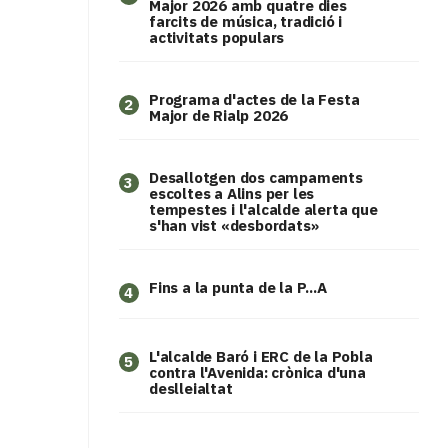
Major 2026 amb quatre dies
farcits de música, tradició i
activitats populars
Programa d'actes de la Festa
2
Major de Rialp 2026
​Desallotgen dos campaments
3
escoltes a Alins per les
tempestes i l'alcalde alerta que
s'han vist «desbordats»
Fins a la punta de la P...A
4
L'alcalde Baró i ERC de la Pobla
5
contra l'Avenida: crònica d'una
deslleialtat