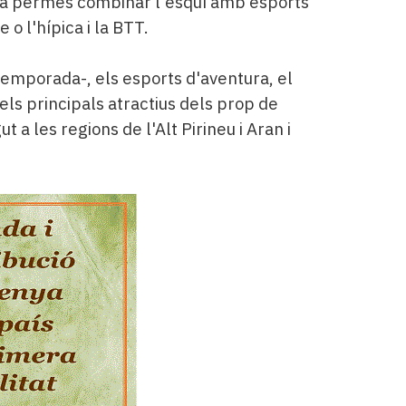
bé ha permès combinar l'esquí amb esports
 o l'hípica i la BTT.
temporada-, els esports d'aventura, el
 els principals atractius dels prop de
 a les regions de l'Alt Pirineu i Aran i