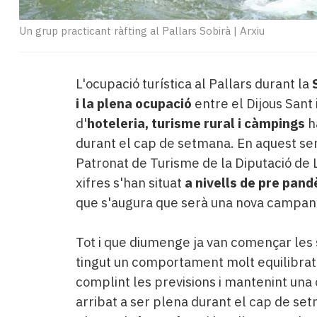
Un grup practicant ràfting al Pallars Sobirà
|
Arxiu
L'ocupació turística al Pallars durant la
i la plena ocupació
entre el Dijous Sant
d'
hoteleria, turisme rural i càmpings
h
durant el cap de setmana. En aquest sen
Patronat de Turisme de la Diputació de L
xifres s'han situat
a nivells de pre pan
que s'augura que serà una nova campany
Tot i que diumenge ja van començar les s
tingut un comportament molt equilibrat
complint les previsions i mantenint un
arribat a ser plena durant el cap de set