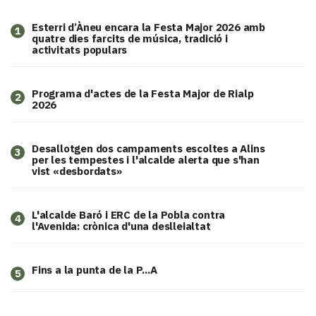
Esterri d’Àneu encara la Festa Major 2026 amb
1
quatre dies farcits de música, tradició i
activitats populars
Programa d'actes de la Festa Major de Rialp
2
2026
​Desallotgen dos campaments escoltes a Alins
3
per les tempestes i l'alcalde alerta que s'han
vist «desbordats»
L'alcalde Baró i ERC de la Pobla contra
4
l'Avenida: crònica d'una deslleialtat
Fins a la punta de la P...A
5