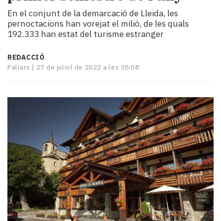
i
En el conjunt de la demarcació de Lleida, les
turisme
pernoctacions han vorejat el milió, de les quals
Cultura
192.333 han estat del turisme estranger
Esports
Mai
REDACCIÓ
tant!
Pallars |
27 de juliol de 2022 a les 08:08
TV
i
mitjans
El
temps
Reportatges
Entrevistes
Enquestes
A
escena!
Dis
la
teva!