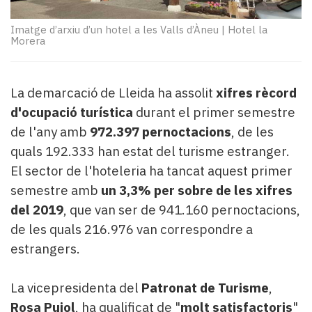
Subscriptors
La
Imatge d’arxiu d’un hotel a les Valls d’Àneu
|
Hotel la
newsletter
Morera
del
Pallars
Contingut
La demarcació de Lleida ha assolit
xifres rècord
patrocinat
d'ocupació turística
durant el primer semestre
Lo
de l'any amb
972.397 pernoctacions
, de les
més
llegit...
quals 192.333 han estat del turisme estranger.
Editorial
El sector de l'hoteleria ha tancat aquest primer
semestre amb
un 3,3% per sobre de les xifres
del 2019
, que van ser de 941.160 pernoctacions,
de les quals 216.976 van correspondre a
estrangers.
La vicepresidenta del
Patronat de Turisme
,
Rosa Pujol
, ha qualificat de "
molt satisfactoris
"