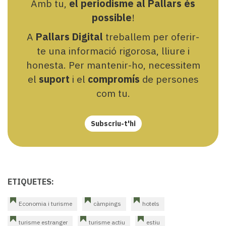
Amb tu,
el periodisme al Pallars és
possible
!
A
Pallars Digital
treballem per oferir-
te una informació rigorosa, lliure i
honesta. Per mantenir-ho, necessitem
el
suport
i el
compromís
de persones
com tu.
Subscriu-t'hi
ETIQUETES:
Economia i turisme
càmpings
hotels
turisme estranger
turisme actiu
estiu