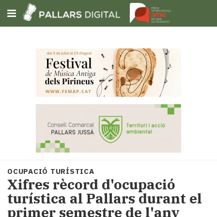
Subscriu-t'hi
Cerca
Portada
Opinió
Fem-
ho
fàcil
Successos
Societat
OCUPACIÓ TURÍSTICA
Política
Xifres rècord d'ocupació
i
turística al Pallars durant el
municipis
primer semestre de l'any
Economia