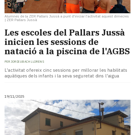
Alumnes de la ZER Pallars Jussà a punt d'iniciar l'activitat aquest dimecres
|
ZER Pallars Jussà
Les escoles del Pallars Jussà
inicien les sessions de
natació a la piscina de l'AGBS
PER
JORDI UBACH LLORENS
L'activitat ofereix cinc sessions per millorar les habilitats
aquàtiques dels infants i la seva seguretat dins l'aigua
19/11/2025