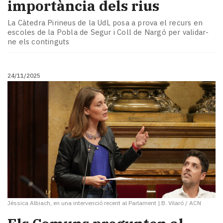
importància dels rius
La Càtedra Pirineus de la UdL posa a prova el recurs en
escoles de la Pobla de Segur i Coll de Nargó per validar-
ne els continguts
24/11/2025
Jéssica Albiach, en una intervenció recent al Parlament
|
B. Vilaró / ACN