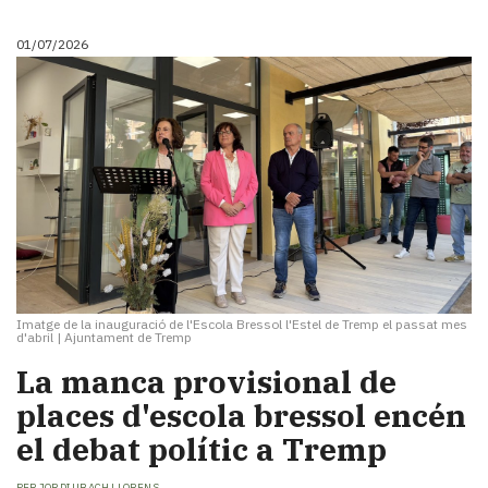
Subscriptors
La
01/07/2026
newsletter
del
Pallars
Contingut
patrocinat
Lo
més
llegit...
Editorial
Imatge de la inauguració de l'Escola Bressol l'Estel de Tremp el passat mes
d'abril
|
Ajuntament de Tremp
La manca provisional de
places d'escola bressol encén
el debat polític a Tremp
PER
JORDI UBACH LLORENS