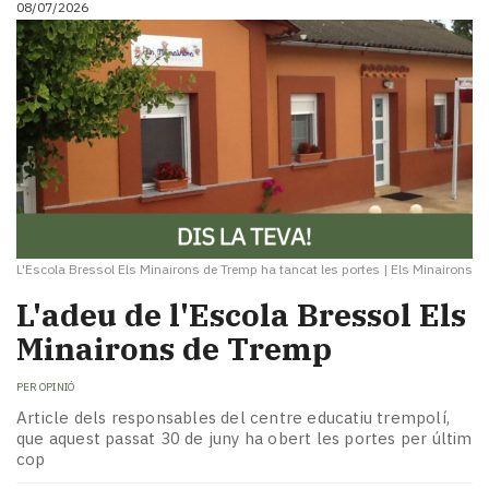
08/07/2026
i
turisme
Cultura
Esports
Mai
tant!
TV
i
mitjans
El
temps
L'Escola Bressol Els Minairons de Tremp ha tancat les portes
|
Els Minairons
Reportatges
L'adeu de l'Escola Bressol Els
Entrevistes
Minairons de Tremp
Enquestes
A
PER
OPINIÓ
escena!
Dis
Article dels responsables del centre educatiu trempolí,
que aquest passat 30 de juny ha obert les portes per últim
la
cop
teva!