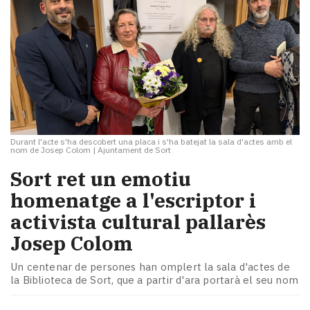
Durant l'acte s'ha descobert una placa i s'ha batejat la sala d'actes amb el
nom de Josep Colom
|
Ajuntament de Sort
Sort ret un emotiu
homenatge a l'escriptor i
activista cultural pallarès
Josep Colom
Un centenar de persones han omplert la sala d'actes de
la Biblioteca de Sort, que a partir d'ara portarà el seu nom