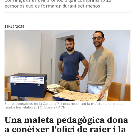
Comença una nova promoció que compta amb 12
persones que es formaran durant set mesos
18/12/2025
Els responsables de la Càtedra Pirineus mostrant la maleta fallaire, que
també han elaborat
|
O. Bosch / ACN
​Una maleta pedagògica dona
a conèixer l'ofici de raier i la