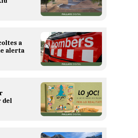
Riu
oltes a
de alerta
r
 del