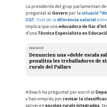
La presidenta del grup parlamentari de
preguntat al
Govern
per la
situació "di
CGT
,
fruit de la
diferència salarial
entre
implica que una
educadora de llar d’in
d'una
Tècnica Especialista en Educació
EDUCACIÓ
Denuncien una «doble escala sal
penalitza les treballadores de si
rurals del Pallars
Albiach ha preguntat per escrit al
Depa
s'han emprès per
revisar la classifica
servei en
escoles rurals integrades
, t