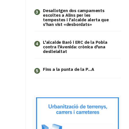
​Desallotgen dos campaments
3
escoltes a Alins per les
tempestes i l'alcalde alerta que
s'han vist «desbordats»
L'alcalde Baró i ERC de la Pobla
4
contra l'Avenida: crònica d'una
deslleialtat
Fins a la punta de la P...A
5