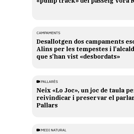
«pump track» del passeig Vora 
CAMPAMENTS
​Desallotgen dos campaments esc
Alins per les tempestes i l'alcal
que s'han vist «desbordats»
PALLARÈS
​Neix «Lo Joc», un joc de taula pe
reivindicar i preservar el parlar
Pallars
MEDI NATURAL