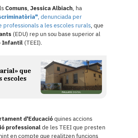
ls
Comuns
,
Jessica Albiach
, ha
scriminatòria"
, denunciada per
 professionals a les escoles rurals
, que
fants
(EDU) rep un sou base superior al
 Infantil
(TEEI).
arial» que
s escoles
rtament d'Educació
quines accions
ció professional
de les TEEI que presten
enint en compte que realitzen funcions