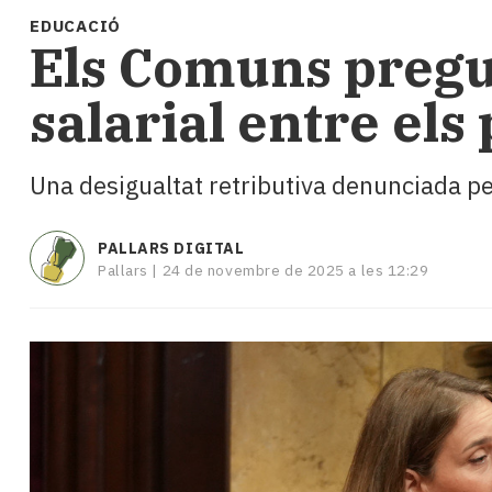
i
EDUCACIÓ
turisme
Els Comuns pregun
Cultura
Esports
salarial entre els
Mai
tant!
TV
Una desigualtat retributiva denunciada pe
i
mitjans
El
PALLARS DIGITAL
temps
Pallars |
24 de novembre de 2025 a les 12:29
Reportatges
Entrevistes
Enquestes
A
escena!
Dis
la
teva!