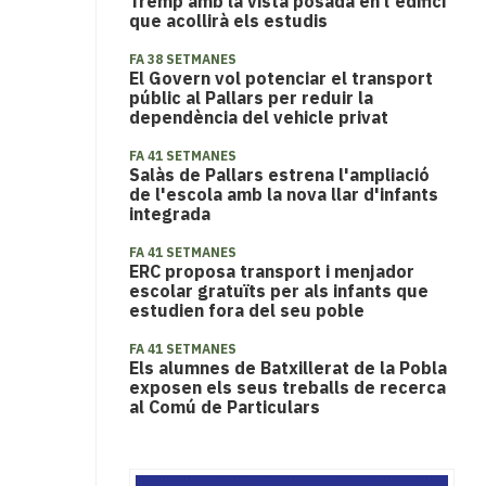
Tremp amb la vista posada en l'edifici
que acollirà els estudis
FA 38 SETMANES
El Govern vol potenciar el transport
públic al Pallars per reduir la
dependència del vehicle privat
FA 41 SETMANES
Salàs de Pallars estrena l'ampliació
de l'escola amb la nova llar d'infants
integrada
FA 41 SETMANES
ERC proposa transport i menjador
escolar gratuïts per als infants que
estudien fora del seu poble
FA 41 SETMANES
Els alumnes de Batxillerat de la Pobla
exposen els seus treballs de recerca
al Comú de Particulars