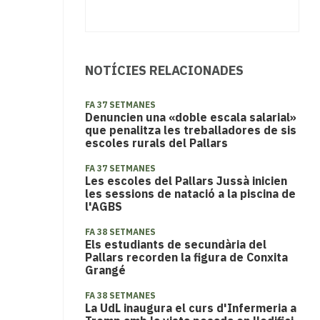
NOTÍCIES RELACIONADES
FA 37 SETMANES
Denuncien una «doble escala salarial»
que penalitza les treballadores de sis
escoles rurals del Pallars
FA 37 SETMANES
Les escoles del Pallars Jussà inicien
les sessions de natació a la piscina de
l'AGBS
FA 38 SETMANES
​Els estudiants de secundària del
Pallars recorden la figura de Conxita
Grangé
FA 38 SETMANES
La UdL inaugura el curs d'Infermeria a