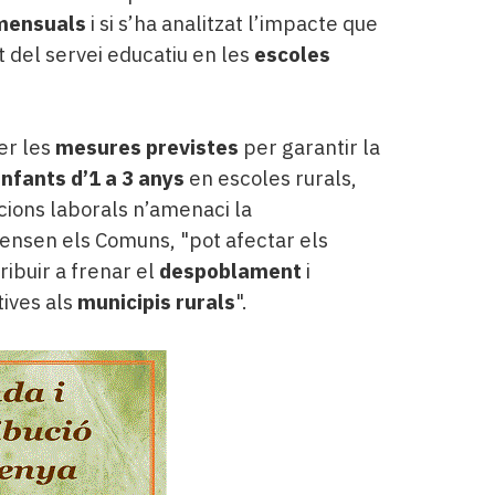
 mensuals
i si s’ha analitzat l’impacte que
at del servei educatiu en les
escoles
er les
mesures previstes
per garantir la
infants d’1 a 3 anys
en escoles rurals,
icions laborals n’amenaci la
fensen els Comuns, "pot afectar els
ribuir a frenar el
despoblament
i
tives als
municipis rurals
".