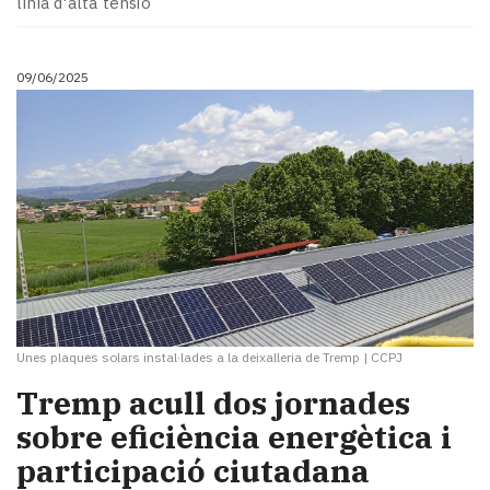
línia d'alta tensió
09/06/2025
Unes plaques solars instal·lades a la deixalleria de Tremp
|
CCPJ
Tremp acull dos jornades
sobre eficiència energètica i
participació ciutadana