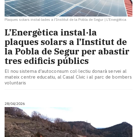
Plaques solars instal·lades a l'Institut de la Pobla de Segur
|
L'Energètica
L’Energètica instal·la
plaques solars a l’Institut de
la Pobla de Segur per abastir
tres edificis públics
El nou sistema d'autoconsum col·lectiu donarà servei al
mateix centre educatiu, al Casal Cívic i al parc de bombers
voluntaris
28/04/2026