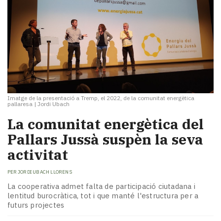
Imatge de la presentació a Tremp, el 2022, de la comunitat energètica
pallaresa
|
Jordi Ubach
La comunitat energètica del
Pallars Jussà suspèn la seva
activitat
PER
JORDI UBACH LLORENS
La cooperativa admet falta de participació ciutadana i
lentitud burocràtica, tot i que manté l'estructura per a
futurs projectes