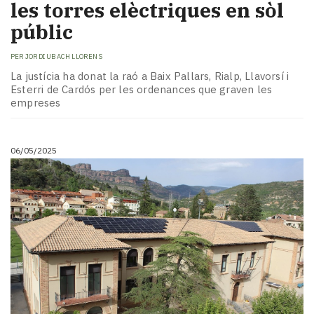
les torres elèctriques en sòl
públic
PER
JORDI UBACH LLORENS
La justícia ha donat la raó a Baix Pallars, Rialp, Llavorsí i
Esterri de Cardós per les ordenances que graven les
empreses
06/05/2025