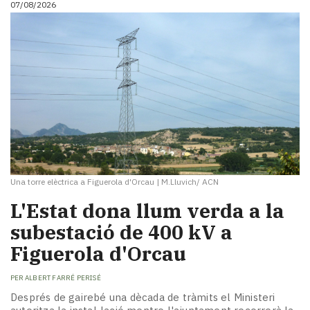
07/08/2026
i
turisme
Cultura
Esports
Mai
tant!
TV
i
mitjans
El
temps
Una torre elèctrica a Figuerola d'Orcau
|
M.Lluvich/ ACN
Reportatges
Entrevistes
L'Estat dona llum verda a la
Enquestes
subestació de 400 kV a
A
Figuerola d'Orcau
escena!
Dis
PER
ALBERT FARRÉ PERISÉ
la
teva!
Després de gairebé una dècada de tràmits el Ministeri