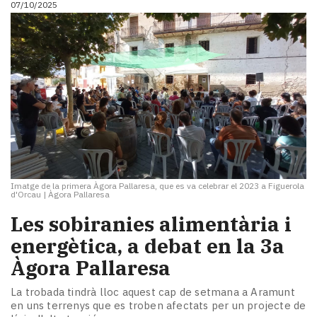
07/10/2025
Imatge de la primera Àgora Pallaresa, que es va celebrar el 2023 a Figuerola
d'Orcau
|
Àgora Pallaresa
​Les sobiranies alimentària i
energètica, a debat en la 3a
Àgora Pallaresa
La trobada tindrà lloc aquest cap de setmana a Aramunt
en uns terrenys que es troben afectats per un projecte de