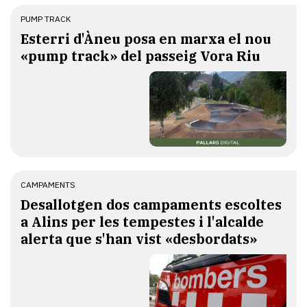
PUMP TRACK
Esterri d'Àneu posa en marxa el nou
«pump track» del passeig Vora Riu
CAMPAMENTS
​Desallotgen dos campaments escoltes
a Alins per les tempestes i l'alcalde
alerta que s'han vist «desbordats»