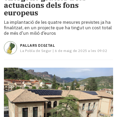
actuacions dels fons
i
turisme
europeus
Cultura
La implantació de les quatre mesures previstes ja ha
Esports
finalitzat, en un projecte que ha tingut un cost total
Mai
de més d’un milió d’euros
tant!
TV
PALLARS DIGITAL
i
La Pobla de Segur |
6 de maig de 2025 a les 09:02
mitjans
El
temps
Reportatges
Entrevistes
Enquestes
A
escena!
Dis
la
teva!