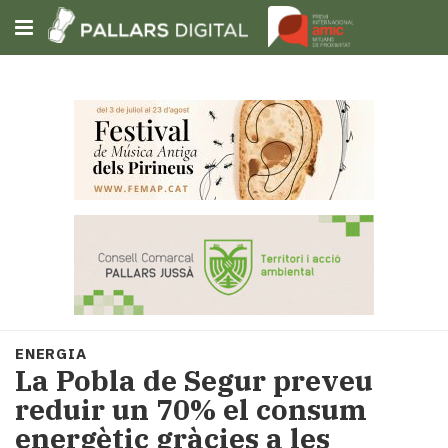
Subscriu-t'hi
Cerca
Portada
Opinió
Fem-
ho
fàcil
Successos
Societat
ENERGIA
Política
La Pobla de Segur preveu
i
reduir un 70% el consum
municipis
energètic gràcies a les
Economia