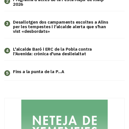
2
2026
​Desallotgen dos campaments escoltes a Alins
3
per les tempestes i l'alcalde alerta que s'han
vist «desbordats»
L'alcalde Baró i ERC de la Pobla contra
4
l'Avenida: crònica d'una deslleialtat
Fins a la punta de la P...A
5