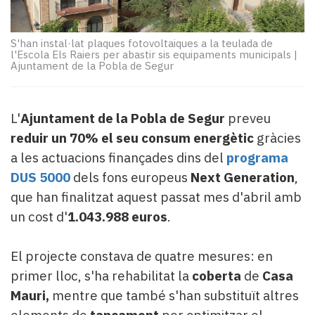
Subscriptors
La
newsletter
S'han instal·lat plaques fotovoltaiques a la teulada de
del
l'Escola Els Raiers per abastir sis equipaments municipals
|
Ajuntament de la Pobla de Segur
Pallars
Contingut
patrocinat
Lo
L'
Ajuntament de la Pobla de Segur
preveu
més
reduir un 70% el seu consum energètic
gràcies
llegit...
a les actuacions finançades dins del
programa
Editorial
DUS 5000
dels fons europeus
Next Generation
,
que han finalitzat aquest passat mes d'abril amb
un cost d'
1.043.988 euros
.
El projecte constava de quatre mesures: en
primer lloc, s'ha rehabilitat la
coberta
de
Casa
Mauri,
mentre que també s'han substituït altres
elements de
tancament
per optimitzar el