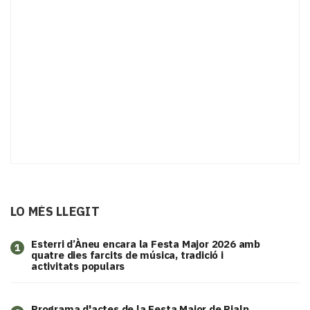
LO MÉS LLEGIT
Esterri d’Àneu encara la Festa Major 2026 amb
1
quatre dies farcits de música, tradició i
activitats populars
Programa d'actes de la Festa Major de Rialp