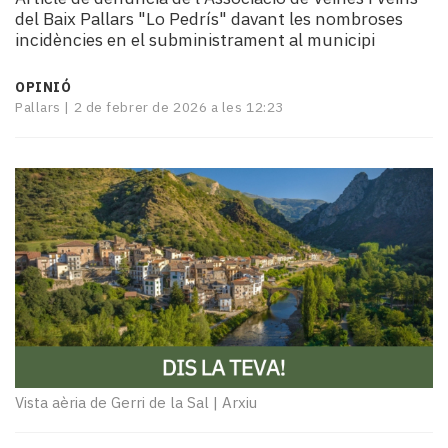
i
del Baix Pallars "Lo Pedrís" davant les nombroses
turisme
incidències en el subministrament al municipi
Cultura
Esports
OPINIÓ
Mai
Pallars |
2 de febrer de 2026 a les 12:23
tant!
TV
i
mitjans
El
temps
Reportatges
Entrevistes
Enquestes
A
escena!
Dis
Vista aèria de Gerri de la Sal
|
Arxiu
la
teva!