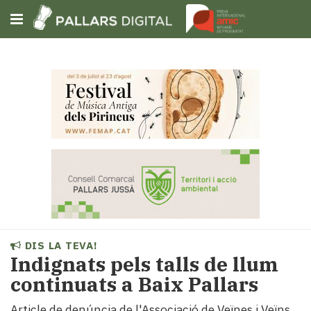
Subscriu-t'hi
Cerca
Portada
Opinió
Fem-
ho
fàcil
Successos
Societat
DIS LA TEVA!
Política
Indignats pels talls de llum
i
continuats a Baix Pallars
municipis
Economia
Article de denúncia de l'Associació de Veïnes i Veïns