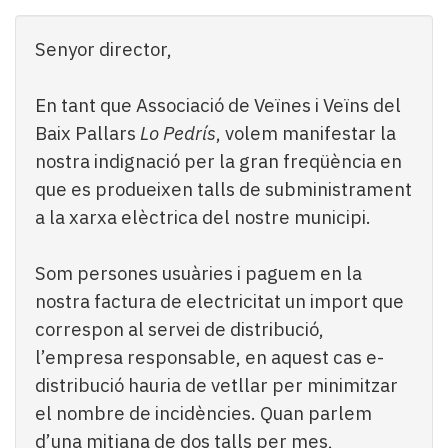
Subscriptors
La
Senyor director,
newsletter
del
Pallars
En tant que Associació de Veïnes i Veïns del
Contingut
Baix Pallars
Lo Pedrís
, volem manifestar la
patrocinat
nostra indignació per la gran freqüència en
Lo
que es produeixen talls de subministrament
més
llegit...
a la xarxa elèctrica del nostre municipi.
Editorial
Som persones usuàries i paguem en la
nostra factura de electricitat un import que
correspon al servei de distribució,
l’empresa responsable, en aquest cas e-
distribució hauria de vetllar per minimitzar
el nombre de incidències. Quan parlem
d’una mitjana de dos talls per mes,