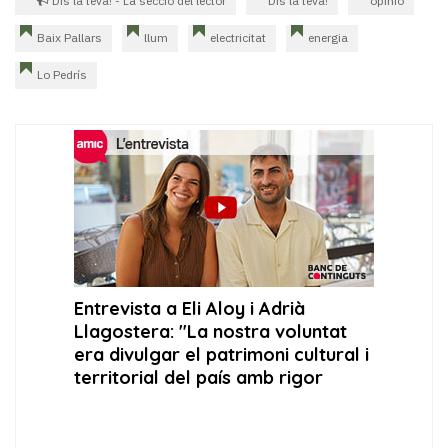
Dis la teva! - La secció del lector
Dis la teva!
opinió
Baix Pallars
llum
electricitat
energia
Lo Pedrís