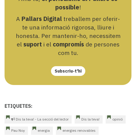
possible
!
A
Pallars Digital
treballem per oferir-
te una informació rigorosa, lliure i
honesta. Per mantenir-ho, necessitem
el
suport
i el
compromís
de persones
com tu.
Subscriu-t'hi
ETIQUETES:
Dis la teva! - La secció del lector
Dis la teva!
opinió
Pau Noy
energia
energies renovables