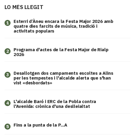
LO MÉS LLEGIT
Esterri d’Àneu encara la Festa Major 2026 amb
1
quatre dies farcits de música, tradició i
activitats populars
Programa d'actes de la Festa Major de Rialp
2
2026
​Desallotgen dos campaments escoltes a Alins
3
per les tempestes i l'alcalde alerta que s'han
vist «desbordats»
L'alcalde Baró i ERC de la Pobla contra
4
l'Avenida: crònica d'una deslleialtat
Fins a la punta de la P...A
5