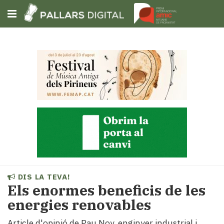
Subscriu-t'hi
Cerca
Portada
Opinió
Fem-
ho
fàcil
Successos
Societat
DIS LA TEVA!
Política
Els enormes beneficis de les
i
energies renovables
municipis
Economia
Article d'opinió de Pau Noy, enginyer industrial i