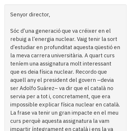
Subscriptors
La
Senyor director,
newsletter
del
Pallars
Sóc d’una generació que va créixer en el
Contingut
rebuig a l’energia nuclear. Vaig tenir la sort
patrocinat
d’estudiar en profunditat aquesta qüestió en
Lo
la meva carrera universitària. A quart curs
més
llegit...
teníem una assignatura molt interessant
Editorial
que es deia física nuclear. Recordo que
aquell any el president del govern –devia
ser Adolfo Suárez– va dir que el català no
servia per a tot i, concretament, que era
impossible explicar física nuclear en català.
La frase va tenir un gran impacte en el meu
curs perquè aquesta assignatura la vam
impartir íntegrament en català i ens la va