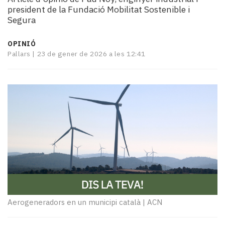
i
president de la Fundació Mobilitat Sostenible i
turisme
Segura
Cultura
Esports
OPINIÓ
Mai
Pallars |
23 de gener de 2026 a les 12:41
tant!
TV
i
mitjans
El
temps
Reportatges
Entrevistes
Enquestes
A
escena!
Dis
Aerogeneradors en un municipi català
|
ACN
la
teva!