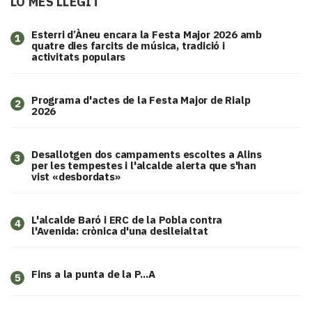
LO MÉS LLEGIT
Esterri d’Àneu encara la Festa Major 2026 amb
1
quatre dies farcits de música, tradició i
activitats populars
Programa d'actes de la Festa Major de Rialp
2
2026
​Desallotgen dos campaments escoltes a Alins
3
per les tempestes i l'alcalde alerta que s'han
vist «desbordats»
L'alcalde Baró i ERC de la Pobla contra
4
l'Avenida: crònica d'una deslleialtat
Fins a la punta de la P...A
5