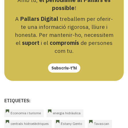
possible
!
A
Pallars Digital
treballem per oferir-
te una informació rigorosa, lliure i
honesta. Per mantenir-ho, necessitem
el
suport
i el
compromís
de persones
com tu.
Subscriu-t'hi
ETIQUETES:
Economia i turisme
energia hidràulica
centrals hidroelèctriques
Estany Gento
Tavascan