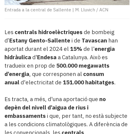
Subscriptors
La
Entrada a la central de Sallente
|
M. Lluvich / ACN
newsletter
del
Pallars
Les
centrals hidroelèctriques
de bombeig
Contingut
d’
Estany Gento-Sallente
i de
Tavascan
han
patrocinat
aportat durant el 2024 el
15%
de l'
energia
Lo
més
hidràulica
d'
Endesa
a Catalunya. Això es
llegit...
tradueix en prop de
500.000 megawatts
Editorial
d’energia
, que corresponen al
consum
anual
d'electricitat de
151.000 habitatges
.
Es tracta, a més, d'una aportació que
no
depèn del nivell d’aigua de rius i
embassaments
i que, per tant, no està subjecte
a les condicions climatològiques. A diferència de
les convencionals, les
centrals