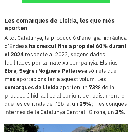
Les comarques de Lleida, les que més
aporten
A tot Catalunya, la producció d’energia hidràulica
d’Endesa
ha crescut fins a prop del 60% durant
el 2024
respecte al 2023, segons dades
facilitades per la mateixa companyia. Els rius
Ebre
,
Segre
i
Noguera Pallaresa
són els que
més aportacions fan a aquest volum. Les
comarques de Lleida
aporten un
73%
de la
producció hidràulica al conjunt del país; mentre
que les centrals de l’Ebre, un
25%
; i les conques
internes de la Catalunya Central i Girona, un
2%
.