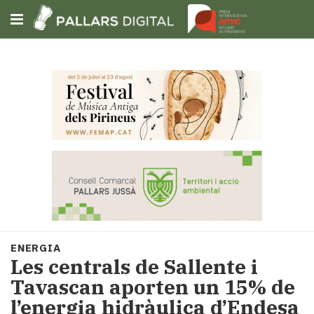
Subscriu-t'hi
Cerca
Portada
Opinió
Fem-
ho
fàcil
Successos
Societat
ENERGIA
Política
Les centrals de Sallente i
i
Tavascan aporten un 15% de
municipis
l’energia hidràulica d’Endesa
Economia