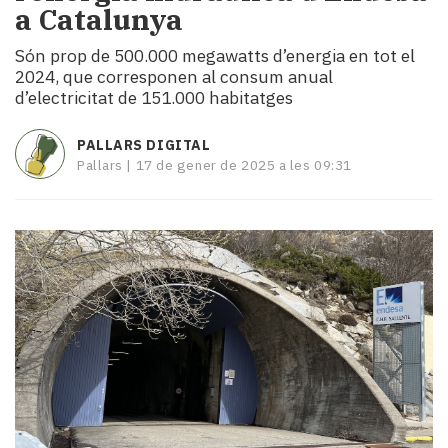
a Catalunya
i
turisme
Són prop de 500.000 megawatts d’energia en tot el
Cultura
2024, que corresponen al consum anual
Esports
d’electricitat de 151.000 habitatges
Mai
tant!
PALLARS DIGITAL
TV
Pallars |
17 de gener de 2025 a les 09:31
i
mitjans
El
temps
Reportatges
Entrevistes
Enquestes
A
escena!
Dis
la
teva!