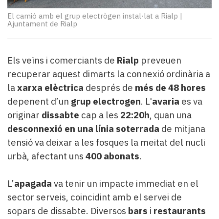
Subscriptors
La
El camió amb el grup electrògen instal·lat a Rialp
|
Ajuntament de Rialp
newsletter
del
Pallars
Contingut
Els veïns i comerciants de
Rialp
preveuen
patrocinat
recuperar aquest dimarts la connexió ordinària a
Lo
la
xarxa elèctrica
després de
més de 48 hores
més
depenent d’un
grup electrogen
. L'
avaria
es va
llegit...
originar
dissabte
cap a les
22:20h
, quan una
Editorial
desconnexió en una línia soterrada
de mitjana
tensió va deixar a les fosques la meitat del nucli
urbà, afectant uns
400 abonats
.
L’
apagada
va tenir un impacte immediat en el
sector serveis, coincidint amb el servei de
sopars de dissabte. Diversos
bars
i
restaurants