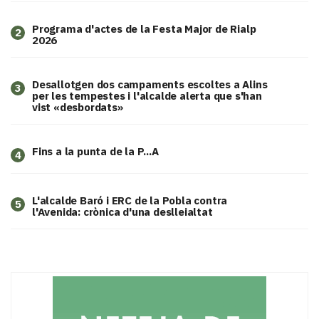
Programa d'actes de la Festa Major de Rialp
2
2026
​Desallotgen dos campaments escoltes a Alins
3
per les tempestes i l'alcalde alerta que s'han
vist «desbordats»
Fins a la punta de la P...A
4
L'alcalde Baró i ERC de la Pobla contra
5
l'Avenida: crònica d'una deslleialtat