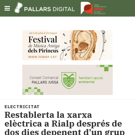
Subscriu-t'hi
Cerca
Portada
Opinió
Fem-
ho
fàcil
Successos
Societat
ELECTRICITAT
Política
Restablerta la xarxa
i
elèctrica a Rialp després de
municipis
dos dies depenent d'un grup
Economia