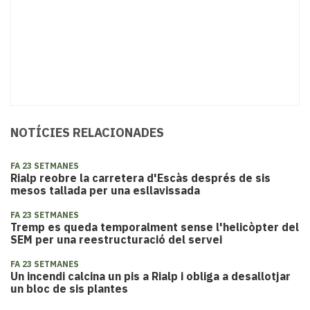
NOTÍCIES RELACIONADES
FA 23 SETMANES
Rialp reobre la carretera d'Escàs després de sis
mesos tallada per una esllavissada
FA 23 SETMANES
Tremp es queda temporalment sense l'helicòpter del
SEM per una reestructuració del servei
FA 23 SETMANES
Un incendi calcina un pis a Rialp i obliga a desallotjar
un bloc de sis plantes