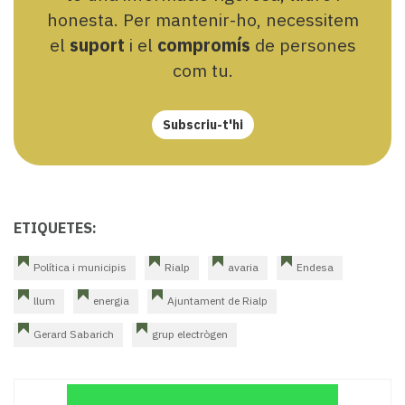
honesta. Per mantenir-ho, necessitem
el
suport
i el
compromís
de persones
com tu.
Subscriu-t'hi
ETIQUETES:
Política i municipis
Rialp
avaria
Endesa
llum
energia
Ajuntament de Rialp
Gerard Sabarich
grup electrògen