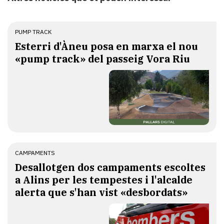
PUMP TRACK
Esterri d'Àneu posa en marxa el nou
«pump track» del passeig Vora Riu
CAMPAMENTS
​Desallotgen dos campaments escoltes
a Alins per les tempestes i l'alcalde
alerta que s'han vist «desbordats»