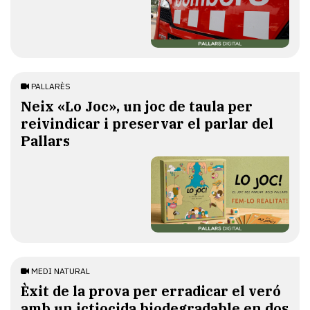
PALLARÈS
​Neix «Lo Joc», un joc de taula per
reivindicar i preservar el parlar del
Pallars
MEDI NATURAL
Èxit de la prova per erradicar el veró
amb un ictiocida biodegradable en dos