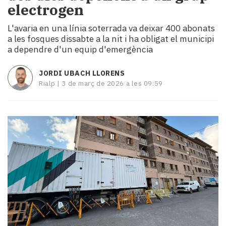
electrogen
i
turisme
L'avaria en una línia soterrada va deixar 400 abonats
Cultura
a les fosques dissabte a la nit i ha obligat el municipi
Esports
a dependre d'un equip d'emergència
Mai
tant!
JORDI UBACH LLORENS
TV
Rialp |
3 de març de 2026 a les 09:59
i
mitjans
El
temps
Reportatges
Entrevistes
Enquestes
A
escena!
Dis
la
teva!