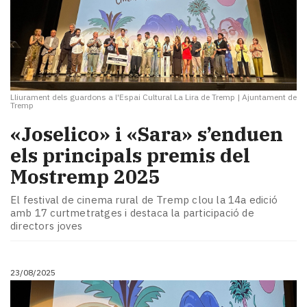
Lliurament dels guardons a l'Espai Cultural La Lira de Tremp
|
Ajuntament de
Tremp
«Joselico» i «Sara» s’enduen
els principals premis del
Mostremp 2025
El festival de cinema rural de Tremp clou la 14a edició
amb 17 curtmetratges i destaca la participació de
directors joves
23/08/2025