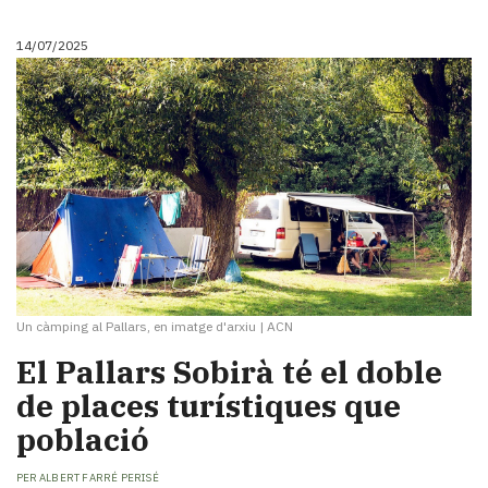
14/07/2025
Un càmping al Pallars, en imatge d'arxiu
|
ACN
El Pallars Sobirà té el doble
de places turístiques que
població
PER
ALBERT FARRÉ PERISÉ