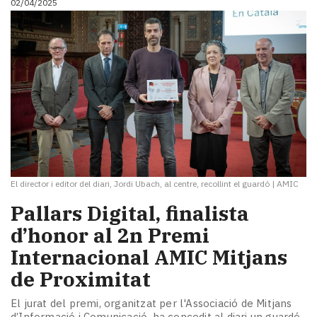
02/04/2025
El director i editor del diari, Jordi Ubach, al centre, recollint el guardó
|
AMIC
Pallars Digital, finalista
d’honor al 2n Premi
Internacional AMIC Mitjans
de Proximitat
El jurat del premi, organitzat per l'Associació de Mitjans
d’Informació i Comunicació, ha concedit al diari un guardó