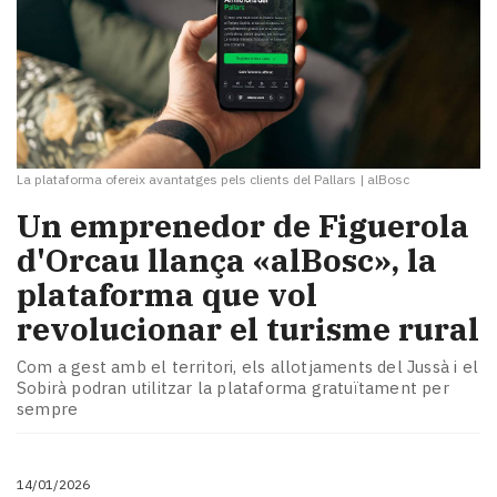
La plataforma ofereix avantatges pels clients del Pallars
|
alBosc
Un emprenedor de Figuerola
d'Orcau llança «alBosc», la
plataforma que vol
revolucionar el turisme rural
Com a gest amb el territori, els allotjaments del Jussà i el
Sobirà podran utilitzar la plataforma gratuïtament per
sempre
14/01/2026