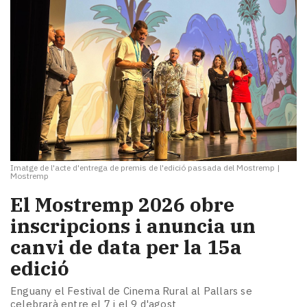
Imatge de l'acte d'entrega de premis de l'edició passada del Mostremp
|
Mostremp
El Mostremp 2026 obre
inscripcions i anuncia un
canvi de data per la 15a
edició
Enguany el Festival de Cinema Rural al Pallars se
celebrarà entre el 7 i el 9 d'agost