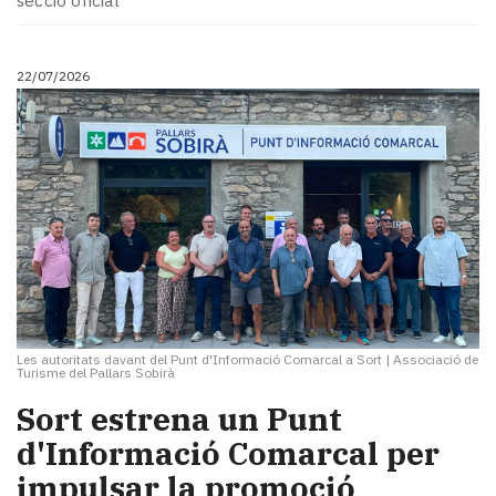
secció oficial
Subscriptors
La
newsletter
22/07/2026
del
Pallars
Contingut
patrocinat
Lo
més
llegit...
Editorial
Les autoritats davant del Punt d'Informació Comarcal a Sort
|
Associació de
Turisme del Pallars Sobirà
Sort estrena un Punt
d'Informació Comarcal per
impulsar la promoció