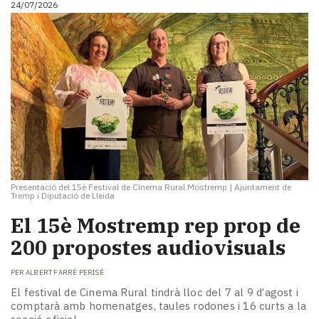
24/07/2026
i
turisme
Cultura
Esports
Mai
tant!
TV
i
mitjans
El
temps
Presentació del 15è Festival de Cinema Rural Mostremp
|
Ajuntament de
Reportatges
Tremp i Diputació de Lleida
Entrevistes
El 15è Mostremp rep prop de
Enquestes
A
200 propostes audiovisuals
escena!
Dis
PER
ALBERT FARRÉ PERISÉ
la
El festival de Cinema Rural tindrà lloc del 7 al 9 d’agost i
teva!
comptarà amb homenatges, taules rodones i 16 curts a la