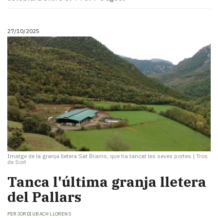
27/10/2025
Imatge de la granja lletera Sat Brams, que ha tancat les seves portes
|
Tros
de Sort
Tanca l'última granja lletera
del Pallars
PER
JORDI UBACH LLORENS