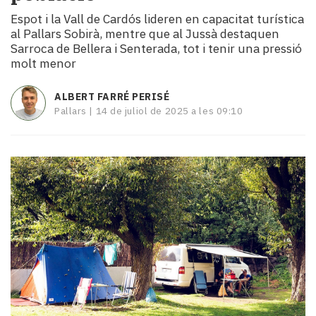
i
Espot i la Vall de Cardós lideren en capacitat turística
turisme
al Pallars Sobirà, mentre que al Jussà destaquen
Cultura
Sarroca de Bellera i Senterada, tot i tenir una pressió
Esports
molt menor
Mai
tant!
ALBERT FARRÉ PERISÉ
TV
Pallars |
14 de juliol de 2025 a les 09:10
i
mitjans
El
temps
Reportatges
Entrevistes
Enquestes
A
escena!
Dis
la
teva!