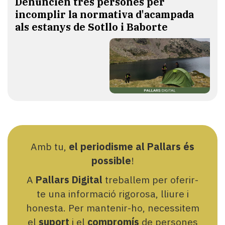
Denuncien tres persones per
incomplir la normativa d'acampada
als estanys de Sotllo i Baborte
Amb tu,
el periodisme al Pallars és
possible
!
A
Pallars Digital
treballem per oferir-
te una informació rigorosa, lliure i
honesta. Per mantenir-ho, necessitem
el
suport
i el
compromís
de persones