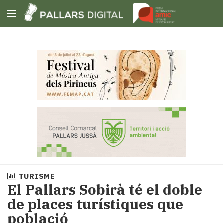
Subscriu-t'hi
Cerca
Portada
Opinió
Fem-
ho
fàcil
Successos
Societat
TURISME
Política
El Pallars Sobirà té el doble
i
de places turístiques que
municipis
població
Economia