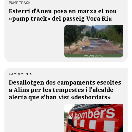
PUMP TRACK
Esterri d'Àneu posa en marxa el nou
«pump track» del passeig Vora Riu
CAMPAMENTS
​Desallotgen dos campaments escoltes
a Alins per les tempestes i l'alcalde
alerta que s'han vist «desbordats»