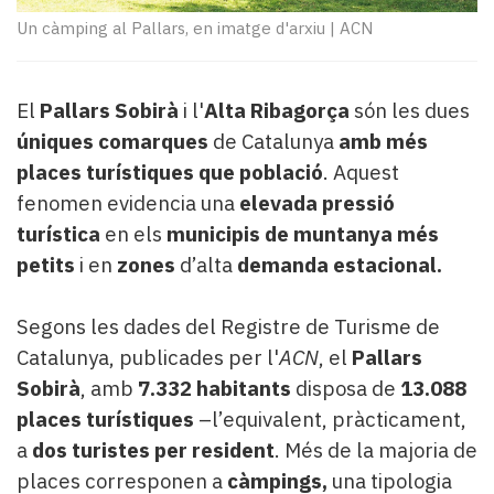
Subscriptors
Un càmping al Pallars, en imatge d'arxiu
|
ACN
La
newsletter
del
Pallars
El
Pallars Sobirà
i l'
Alta Ribagorça
són les dues
Contingut
úniques comarques
de Catalunya
amb més
patrocinat
places turístiques que població
. Aquest
Lo
fenomen evidencia una
elevada pressió
més
turística
en els
municipis de muntanya més
llegit...
Editorial
petits
i en
zones
d’alta
demanda estacional.
Segons les dades del Registre de Turisme de
Catalunya, publicades per l'
ACN
, el
Pallars
Sobirà
, amb
7.332 habitants
disposa de
13.088
places turístiques
–l’equivalent, pràcticament,
a
dos turistes per resident
. Més de la majoria de
places corresponen a
càmpings,
una tipologia