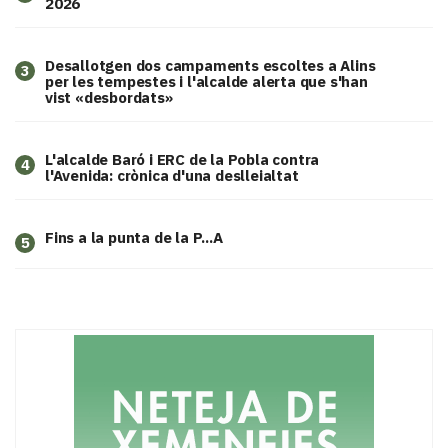
2026
​Desallotgen dos campaments escoltes a Alins
3
per les tempestes i l'alcalde alerta que s'han
vist «desbordats»
L'alcalde Baró i ERC de la Pobla contra
4
l'Avenida: crònica d'una deslleialtat
Fins a la punta de la P...A
5