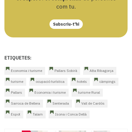
com tu.
Subscriu-t'hi
ETIQUETES:
Economia i turisme
Pallars Sobirà
Alta Ribagorça
turisme
ocupació turística
hotels
càmpings
Pallars
Economia i turisme
turisme Rural
Sarroca de Bellera
Senterada
Vall de Cardós
Espot
Talarn
Isona i Conca Dellà