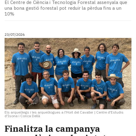
El Centre de Ciència i Tecnologia Forestal assenyala que
una bona gestió forestal pot reduir la pèrdua fins a un
10%
23/07/2026
Els arqueòlegs i les arqueòlogues a l'Hort del Cavaller
|
Centre d'Estudis
d'Isona i Conca Dellà
Finalitza la campanya