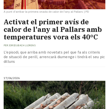
A punt d'arribar la primera onada de calor de l'any al Pallars
|
PD
Activat el primer avís de
calor de l'any al Pallars amb
temperatures vora els 40°C
PER
JORDI UBACH LLORENS
L'episodi, que arriba amb novetats pel que fa als criteris
de situació de perill, arrencarà diumenge i tindrà el seu pic
dilluns
17/06/2026