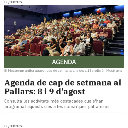
06/08/2026
i
turisme
Cultura
Esports
Mai
tant!
TV
i
mitjans
El
temps
El Mostremp arriba aquest cap de setmana a la seva 15a edició
|
Mostremp
Reportatges
Agenda de cap de setmana al
Entrevistes
Pallars: 8 i 9 d'agost
Enquestes
A
Consulta les activitats més destacades que s'han
escena!
programat aquests dies a les comarques pallareses
Dis
la
teva!
06/08/2026