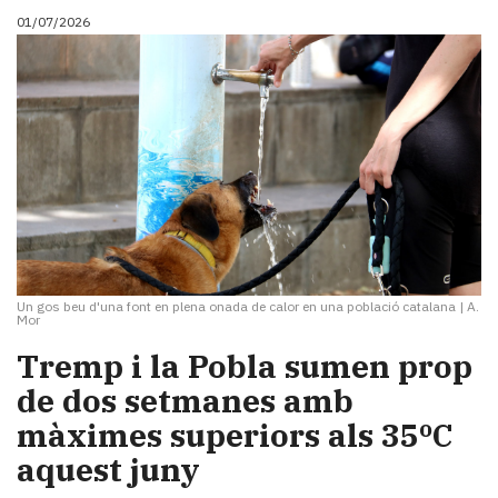
01/07/2026
Un gos beu d'una font en plena onada de calor en una població catalana
|
A.
Mor
Tremp i la Pobla sumen prop
de dos setmanes amb
màximes superiors als 35ºC
aquest juny