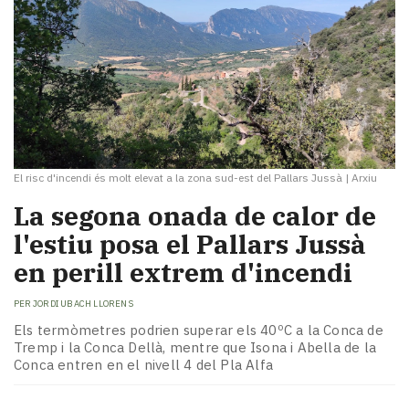
El risc d'incendi és molt elevat a la zona sud-est del Pallars Jussà
|
Arxiu
La segona onada de calor de
l'estiu posa el Pallars Jussà
en perill extrem d'incendi
PER
JORDI UBACH LLORENS
Els termòmetres podrien superar els 40ºC a la Conca de
Tremp i la Conca Dellà, mentre que Isona i Abella de la
Conca entren en el nivell 4 del Pla Alfa