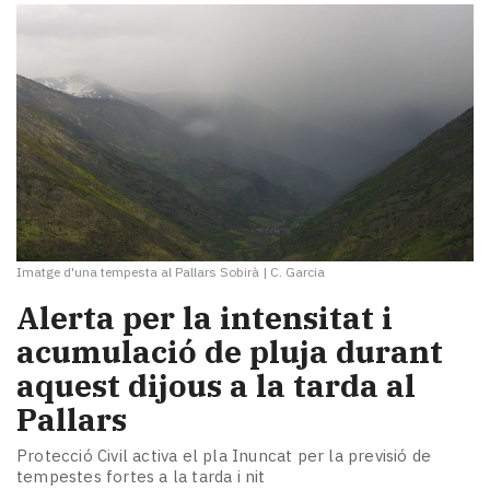
Subscriptors
La
newsletter
del
Pallars
Contingut
patrocinat
Lo
més
llegit...
Editorial
Imatge d'una tempesta al Pallars Sobirà
|
C. Garcia
Alerta per la intensitat i
acumulació de pluja durant
aquest dijous a la tarda al
Pallars
Protecció Civil activa el pla Inuncat per la previsió de
tempestes fortes a la tarda i nit