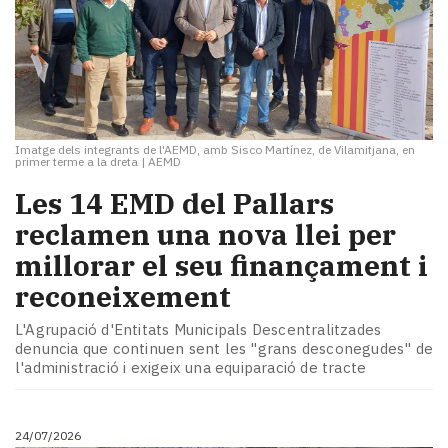
Imatge dels integrants de l'AEMD, amb Sisco Martínez, de Vilamitjana, en
primer terme a la dreta
|
AEMD
​Les 14 EMD del Pallars
reclamen una nova llei per
millorar el seu finançament i
reconeixement
L'Agrupació d'Entitats Municipals Descentralitzades
denuncia que continuen sent les "grans desconegudes" de
l'administració i exigeix una equiparació de tracte
24/07/2026