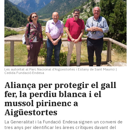
Les autoritat al Parc Nacional d'Aigüestortes i Estany de Sant Maurici
|
Cedida Fundació Endesa
Aliança per protegir el gall
fer, la perdiu blanca i el
mussol pirinenc a
Aigüestortes
La Generalitat i la Fundació Endesa signen un conveni de
tres anys per identificar les àrees crítiques davant del