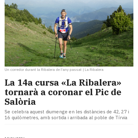
Un corredor durant la Ribalera de l'any passat
|
La Ribalera
La 14a cursa «La Ribalera»
tornarà a coronar el Pic de
Salòria
Se celebra aquest diumenge en les distàncies de 42, 27 i
16 quilòmetres, amb sortida i arribada al poble de Tírvia