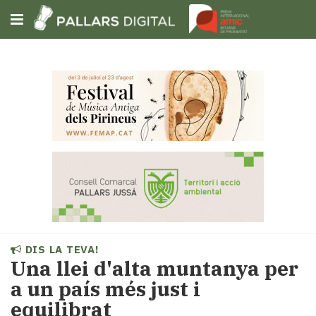
Subscriu-t'hi
Cerca
Portada
Opinió
Fem-
ho
fàcil
Successos
Societat
DIS LA TEVA!
Política
Una llei d'alta muntanya per
i
a un país més just i
municipis
equilibrat
Economia