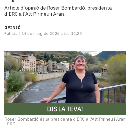
i
Article d'opinió de Roser Bombardó, presidenta
turisme
d'ERC a l'Alt Pirineu i Aran
Cultura
Esports
OPINIÓ
Mai
Pallars |
14 de maig de 2026 a les 13:25
tant!
TV
i
mitjans
El
temps
Reportatges
Entrevistes
Enquestes
A
escena!
Dis
la
Roser Bombardó és la presidenta d'ERC a l'Alt Pirineu i Aran
|
ERC
teva!