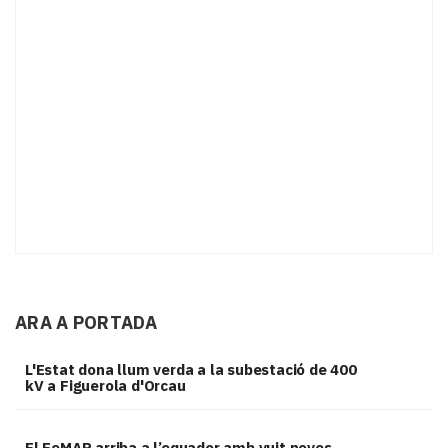
ARA A PORTADA
L'Estat dona llum verda a la subestació de 400
kV a Figuerola d'Orcau
El FeMAP arriba a l’equador amb vuit noves