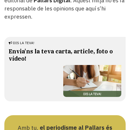
editorial de
Pallars Digital
. Aquest mitjà no es fa
responsable de les opinions que aquí s’hi
expressen.
DIS LA TEVA!
Envia'ns la teva carta, article, foto o
vídeo!
Amb tu,
el periodisme al Pallars és