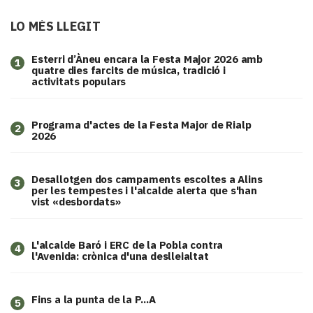
LO MÉS LLEGIT
Esterri d’Àneu encara la Festa Major 2026 amb
1
quatre dies farcits de música, tradició i
activitats populars
Programa d'actes de la Festa Major de Rialp
2
2026
​Desallotgen dos campaments escoltes a Alins
3
per les tempestes i l'alcalde alerta que s'han
vist «desbordats»
L'alcalde Baró i ERC de la Pobla contra
4
l'Avenida: crònica d'una deslleialtat
Fins a la punta de la P...A
5