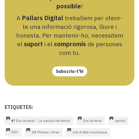
possible
!
A
Pallars Digital
treballem per oferir-
te una informació rigorosa, lliure i
honesta. Per mantenir-ho, necessitem
el
suport
i el
compromís
de persones
com tu.
Subscriu-t'hi
ETIQUETES:
Dis la teva! - La secció del lector
Dis la teva!
opinió
ERC
Alt Pirineu i Aran
Llei d'alta muntanya