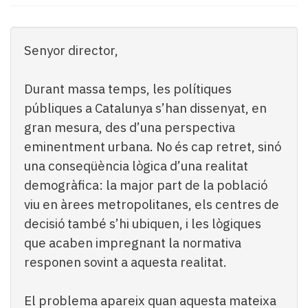
Subscriptors
La
newsletter
Senyor director,
del
Pallars
Contingut
Durant massa temps, les polítiques
patrocinat
públiques a Catalunya s’han dissenyat, en
Lo
gran mesura, des d’una perspectiva
més
llegit...
eminentment urbana. No és cap retret, sinó
Editorial
una conseqüència lògica d’una realitat
demogràfica: la major part de la població
viu en àrees metropolitanes, els centres de
decisió també s’hi ubiquen, i les lògiques
que acaben impregnant la normativa
responen sovint a aquesta realitat.
El problema apareix quan aquesta mateixa