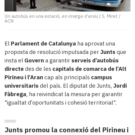
Subscriptors
La
newsletter
Un autobús en una estació, en imatge d'arxiu
|
S. Miret /
ACN
del
Pallars
Contingut
El
Parlament de Catalunya
ha aprovat una
patrocinat
Lo
proposta de resolució impulsada per
Junts
que
més
insta el
Govern
a garantir
serveis d’autobús
llegit...
directe
des de les
capitals de comarca de l’Alt
Editorial
Pirineu i l’Aran
cap als principals
campus
universitaris
del país. El diputat de Junts,
Jordi
Fàbrega
, ha reivindicat la mesura per garantir
"igualtat d’oportunitats i cohesió territorial".
Junts promou la connexió del Pirineu i