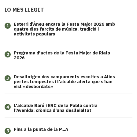
LO MÉS LLEGIT
Esterri d’Àneu encara la Festa Major 2026 amb
1
quatre dies farcits de música, tradició i
activitats populars
Programa d'actes de la Festa Major de Rialp
2
2026
​Desallotgen dos campaments escoltes a Alins
3
per les tempestes i l'alcalde alerta que s'han
vist «desbordats»
L'alcalde Baró i ERC de la Pobla contra
4
l'Avenida: crònica d'una deslleialtat
Fins a la punta de la P...A
5