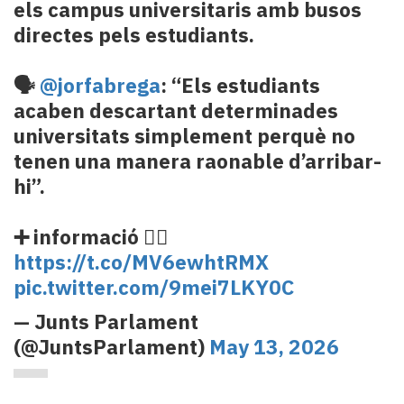
els campus universitaris amb busos
directes pels estudiants.
🗣️
@jorfabrega
: “Els estudiants
acaben descartant determinades
universitats simplement perquè no
tenen una manera raonable d’arribar-
hi”.
➕ informació 👉🏼
https://t.co/MV6ewhtRMX
pic.twitter.com/9mei7LKY0C
— Junts Parlament
(@JuntsParlament)
May 13, 2026