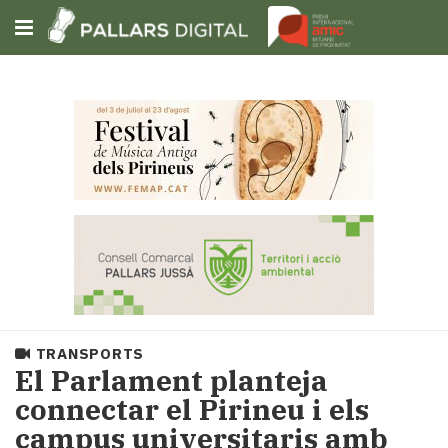
Subscriu-t'hi
Cerca
Portada
Opinió
Fem-
ho
fàcil
Successos
Societat
TRANSPORTS
Política
El Parlament planteja
i
connectar el Pirineu i els
municipis
campus universitaris amb
Economia