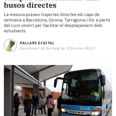
busos directes
i
turisme
La mesura preveu trajectes directes els caps de
Cultura
setmana a Barcelona, Girona, Tarragona i Vic a partir
Esports
del curs vinent per facilitar el desplaçament dels
Mai
estudiants
tant!
TV
PALLARS DIGITAL
i
Barcelona |
14 de maig de 2026 a les 08:13
mitjans
El
temps
Reportatges
Entrevistes
Enquestes
A
escena!
Dis
la
teva!