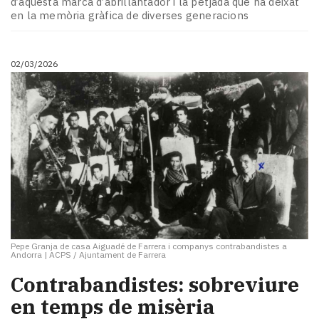
d’aquesta marca d’abrillantador i la petjada que ha deixat
en la memòria gràfica de diverses generacions
02/03/2026
Pepe Granja de casa Aiguadé de Farrera i companys contrabandistes a
Andorra
|
ACPS / Ajuntament de Farrera
Contrabandistes: sobreviure
en temps de misèria