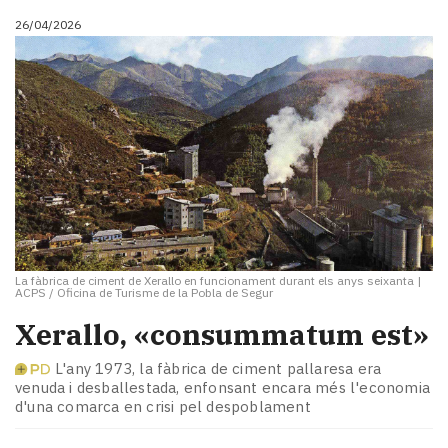
i
26/04/2026
turisme
Cultura
Esports
Mai
tant!
TV
i
mitjans
El
temps
Reportatges
La fàbrica de ciment de Xerallo en funcionament durant els anys seixanta
|
Entrevistes
ACPS / Oficina de Turisme de la Pobla de Segur
Enquestes
Xerallo, «consummatum est»
A
escena!
L'any 1973, la fàbrica de ciment pallaresa era
Dis
venuda i desballestada, enfonsant encara més l'economia
la
d'una comarca en crisi pel despoblament
teva!