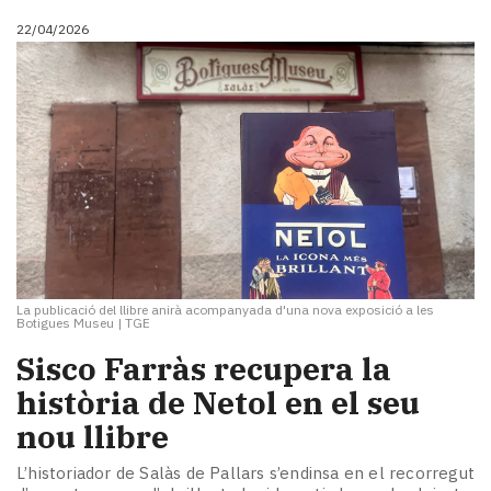
Subscriptors
La
22/04/2026
newsletter
del
Pallars
Contingut
patrocinat
Lo
més
llegit...
Editorial
La publicació del llibre anirà acompanyada d'una nova exposició a les
Botigues Museu
|
TGE
Sisco Farràs recupera la
història de Netol en el seu
nou llibre
L’historiador de Salàs de Pallars s’endinsa en el recorregut