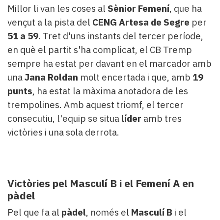
Millor li van les coses al
Sènior Femení
, que ha
vençut a la pista del
CENG Artesa de Segre
per
51 a 59
. Tret d'uns instants del tercer període,
en què el partit s'ha complicat, el CB Tremp
sempre ha estat per davant en el marcador amb
una
Jana Roldan
molt encertada i que, amb
19
punts
, ha estat la màxima anotadora de les
trempolines. Amb aquest triomf, el tercer
consecutiu, l'equip se situa
líder
amb tres
victòries i una sola derrota.
Victòries pel Masculí B i el Femení A en
pàdel
Pel que fa al
pàdel
, només el
Masculí B
i el