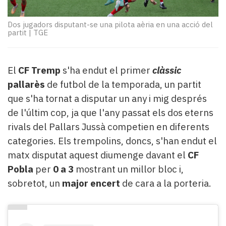
Subscriptors
La
Dos jugadors disputant-se una pilota aèria en una acció del
newsletter
partit
|
TGE
del
Pallars
Contingut
El
CF Tremp
s'ha endut el primer
clàssic
patrocinat
pallarès
de futbol de la temporada, un partit
Lo
més
que s'ha tornat a disputar un any i mig després
llegit...
de l'últim cop, ja que l'any passat els dos eterns
Editorial
rivals del Pallars Jussà competien en diferents
categories. Els trempolins, doncs, s'han endut el
matx disputat aquest diumenge davant el
CF
Pobla
per
0 a 3
mostrant un millor bloc i,
sobretot, un
major encert
de cara a la porteria.