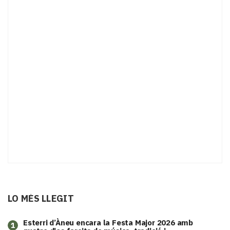
LO MÉS LLEGIT
Esterri d’Àneu encara la Festa Major 2026 amb
1