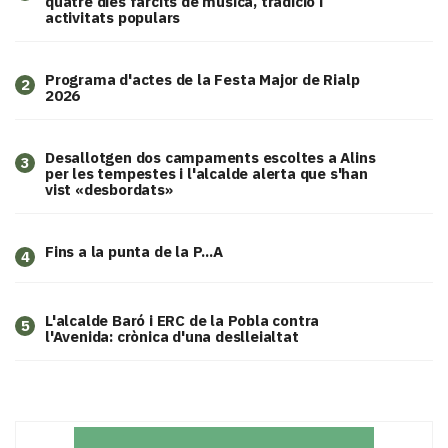
quatre dies farcits de música, tradició i
activitats populars
Programa d'actes de la Festa Major de Rialp
2
2026
​Desallotgen dos campaments escoltes a Alins
3
per les tempestes i l'alcalde alerta que s'han
vist «desbordats»
Fins a la punta de la P...A
4
L'alcalde Baró i ERC de la Pobla contra
5
l'Avenida: crònica d'una deslleialtat