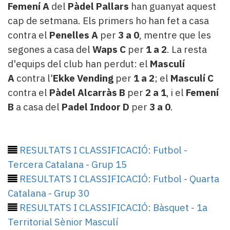
Femení A
del
Pàdel Pallars
han guanyat aquest
cap de setmana. Els primers ho han fet a casa
contra el
Penelles A
per
3 a 0
, mentre que les
segones a casa del
Waps C
per
1 a 2
. La resta
d'equips del club han perdut: el
Masculí
A
contra l'
Ekke Vending
per
1 a 2
; el
Masculí C
contra el
Pàdel Alcarràs B
per
2 a 1
, i el
Femení
B
a casa del
Padel Indoor D
per
3 a 0
.
RESULTATS I CLASSIFICACIÓ: Futbol -
Tercera Catalana - Grup 15
RESULTATS I CLASSIFICACIÓ: Futbol - Quarta
Catalana - Grup 30
RESULTATS I CLASSIFICACIÓ: Bàsquet - 1a
Territorial Sènior Masculí