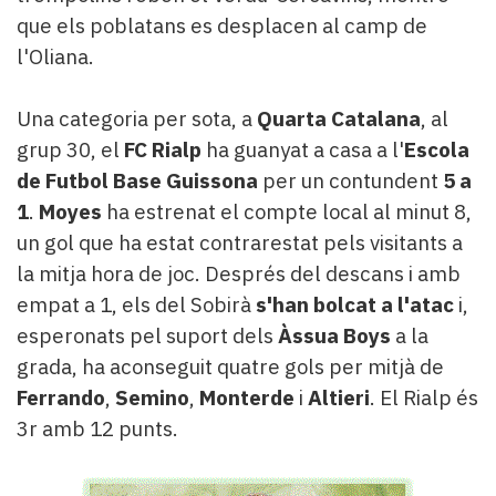
que els poblatans es desplacen al camp de
l'Oliana.
Una categoria per sota, a
Quarta Catalana
, al
grup 30, el
FC Rialp
ha guanyat a casa a l'
Escola
de Futbol Base Guissona
per un contundent
5 a
1
.
Moyes
ha estrenat el compte local al minut 8,
un gol que ha estat contrarestat pels visitants a
la mitja hora de joc. Després del descans i amb
empat a 1, els del Sobirà
s'han bolcat a l'atac
i,
esperonats pel suport dels
Àssua Boys
a la
grada, ha aconseguit quatre gols per mitjà de
Ferrando
,
Semino
,
Monterde
i
Altieri
. El Rialp és
3r amb 12 punts.