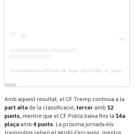
A post shared by Cf Pobla De Segur (@c.f.pobla_de_segur)
Amb aquest resultat, el CF Tremp continua a la
part alta
de la classificació,
tercer
amb
12
punts
, mentre que el CF Pobla baixa fins la
14a
plaça
amb
4 punts
. La pròxima jornada els
trempolins reben el Verdú-Cercavins, mentre