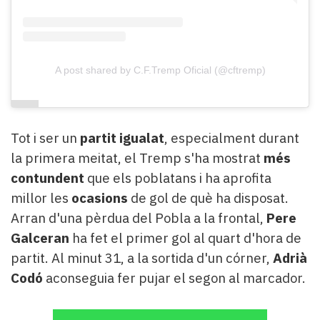
A post shared by C.F.Tremp Oficial (@cftremp)
Tot i ser un
partit igualat
, especialment durant
la primera meitat, el Tremp s'ha mostrat
més
contundent
que els poblatans i ha aprofita
millor les
ocasions
de gol de què ha disposat.
Arran d'una pèrdua del Pobla a la frontal,
Pere
Galceran
ha fet el primer gol al quart d'hora de
partit. Al minut 31, a la sortida d'un córner,
Adrià
Codó
aconseguia fer pujar el segon al marcador.