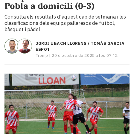
Pobla a domicili (0-3)
i
turisme
Consulta els resultats d'aquest cap de setmana i les
Cultura
classificacions dels equips pallaresos de futbol,
Esports
bàsquet i pàdel
Mai
tant!
JORDI UBACH LLORENS
TOMÀS GARCIA
TV
ESPOT
i
Tremp |
20 d'octubre de 2025 a les 07:42
mitjans
El
temps
Reportatges
Entrevistes
Enquestes
A
escena!
Dis
la
teva!