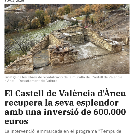
30/01/2026
Imatge de les obres de rehabilitació de la muralla del Castell de València
d’Àneu
|
Departament de Cultura
El Castell de València d’Àneu
recupera la seva esplendor
amb una inversió de 600.000
euros
La intervenció, emmarcada en el programa "Temps de