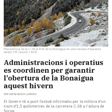
Panoràmica de la C-28 al Port de la Bonaigua en una nevada d'aquesta
tardor
|
M. Lluvich / ACN
Administracions i operatius
es coordinen per garantir
l'obertura de la Bonaigua
aquest hivern
PER
JORDI UBACH LLORENS
El Govern té a punt l’estudi informatiu per la millora d'un
tram d'1,5 quilòmetres de la carretera C-28 a l'altura de
Sorpe