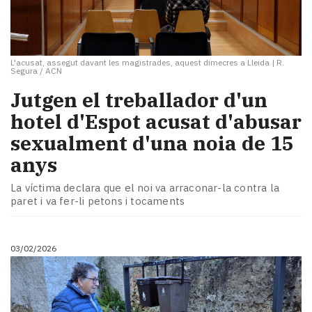
L'acusat, assegut davant les magistrades, aquest dimecres a Lleida
|
R.
Segura / ACN
Jutgen el treballador d'un
hotel d'Espot acusat d'abusar
sexualment d'una noia de 15
anys
La víctima declara que el noi va arraconar-la contra la
paret i va fer-li petons i tocaments
03/02/2026