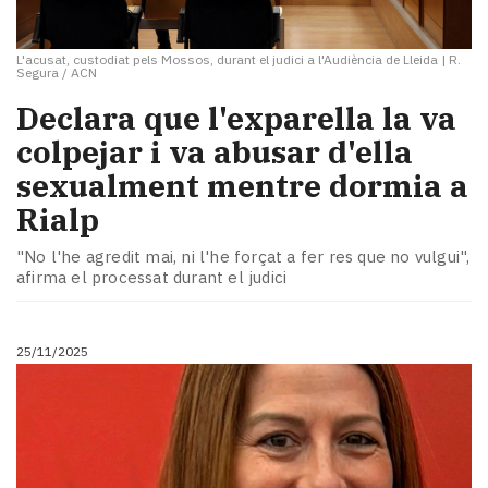
L'acusat, custodiat pels Mossos, durant el judici a l'Audiència de Lleida
|
R.
Segura / ACN
Declara que l'exparella la va
colpejar i va abusar d'ella
sexualment mentre dormia a
Rialp
"No l'he agredit mai, ni l'he forçat a fer res que no vulgui",
afirma el processat durant el judici
25/11/2025