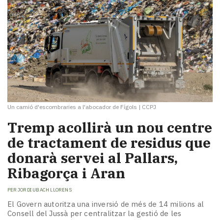
Un camió d'escombraries a l'abocador de Fígols
|
CCPJ
Tremp acollirà un nou centre
de tractament de residus que
donarà servei al Pallars,
Ribagorça i Aran
PER
JORDI UBACH LLORENS
El Govern autoritza una inversió de més de 14 milions al
Consell del Jussà per centralitzar la gestió de les