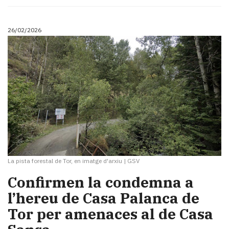
Subscriptors
La
newsletter
26/02/2026
del
Pallars
Contingut
patrocinat
Lo
més
llegit...
Editorial
La pista forestal de Tor, en imatge d'arxiu
|
GSV
Confirmen la condemna a
l’hereu de Casa Palanca de
Tor per amenaces al de Casa