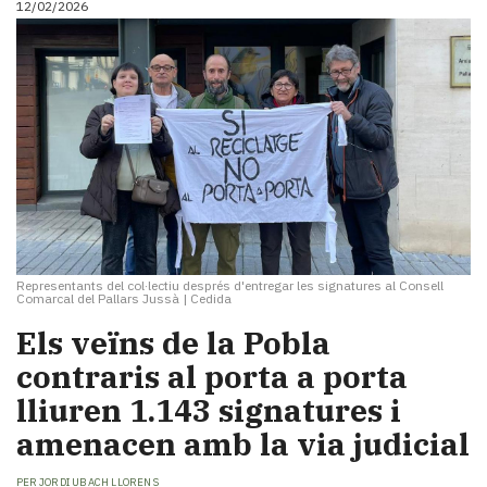
12/02/2026
Representants del col·lectiu després d'entregar les signatures al Consell
Comarcal del Pallars Jussà
|
Cedida
Els veïns de la Pobla
contraris al porta a porta
lliuren 1.143 signatures i
amenacen amb la via judicial
PER
JORDI UBACH LLORENS