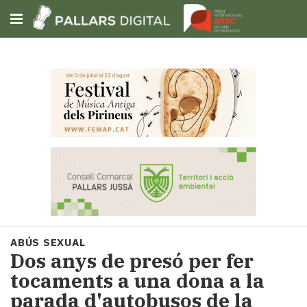
Subscriu-t'hi
Cerca
Portada
Opinió
Fem-
ho
fàcil
Successos
Societat
ABÚS SEXUAL
Política
Dos anys de presó per fer
i
tocaments a una dona a la
municipis
parada d'autobusos de la
Economia