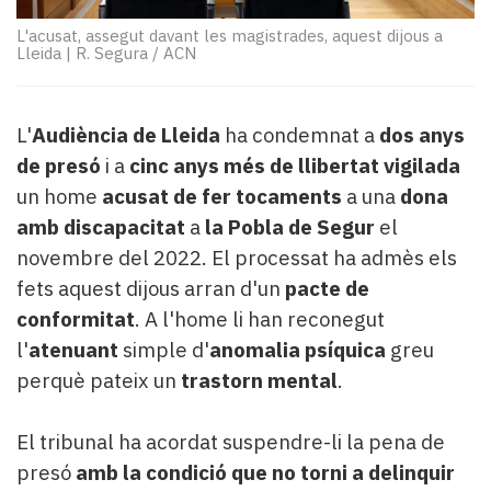
Subscriptors
La
L'acusat, assegut davant les magistrades, aquest dijous a
Lleida
|
R. Segura / ACN
newsletter
del
Pallars
Contingut
L'
Audiència de Lleida
ha condemnat a
dos anys
patrocinat
de presó
i a
cinc anys més de llibertat vigilada
Lo
un home
acusat de fer tocaments
a una
dona
més
amb discapacitat
a
la Pobla de Segur
el
llegit...
novembre del 2022. El processat ha admès els
Editorial
fets aquest dijous arran d'un
pacte de
conformitat
. A l'home li han reconegut
l'
atenuant
simple d'
anomalia psíquica
greu
perquè pateix un
trastorn mental
.
El tribunal ha acordat suspendre-li la pena de
presó
amb la condició que no torni a delinquir