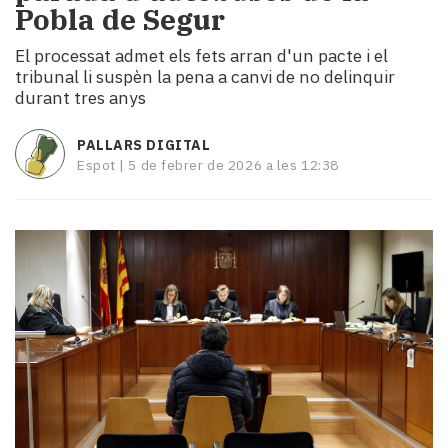
Pobla de Segur
i
turisme
El processat admet els fets arran d'un pacte i el
Cultura
tribunal li suspèn la pena a canvi de no delinquir
Esports
durant tres anys
Mai
tant!
PALLARS DIGITAL
TV
Espot |
5 de febrer de 2026 a les 12:38
i
mitjans
El
temps
Reportatges
Entrevistes
Enquestes
A
escena!
Dis
la
teva!