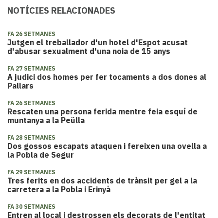
NOTÍCIES RELACIONADES
FA 26 SETMANES
Jutgen el treballador d'un hotel d'Espot acusat
d'abusar sexualment d'una noia de 15 anys
FA 27 SETMANES
A judici dos homes per fer tocaments a dos dones al
Pallars
FA 26 SETMANES
Rescaten una persona ferida mentre feia esquí de
muntanya a la Peülla
FA 28 SETMANES
Dos gossos escapats ataquen i fereixen una ovella a
la Pobla de Segur
FA 29 SETMANES
Tres ferits en dos accidents de trànsit per gel a la
carretera a la Pobla i Erinyà
FA 30 SETMANES
Entren al local i destrossen els decorats de l'entitat