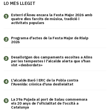
LO MÉS LLEGIT
Esterri d’Àneu encara la Festa Major 2026 amb
1
quatre dies farcits de música, tradició i
activitats populars
Programa d'actes de la Festa Major de Rialp
2
2026
​Desallotgen dos campaments escoltes a Alins
3
per les tempestes i l'alcalde alerta que s'han
vist «desbordats»
L'alcalde Baró i ERC de la Pobla contra
4
l'Avenida: crònica d'una deslleialtat
​La 39a Pujada al port de Salau commemora
5
els 20 anys de l'oficialitat de l'occità a
Catalunya