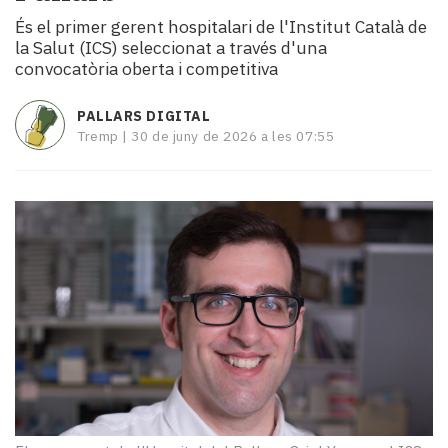
i
És el primer gerent hospitalari de l'Institut Català de
turisme
la Salut (ICS) seleccionat a través d'una
Cultura
convocatòria oberta i competitiva
Esports
Mai
PALLARS DIGITAL
tant!
Tremp |
30 de juny de 2026 a les 07:55
TV
i
mitjans
El
temps
Reportatges
Entrevistes
Enquestes
A
escena!
Dis
la
teva!