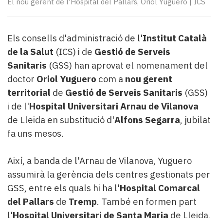
El nou gerent de l'Hospital del Pallars, Oriol Yuguero
|
ICS
Subscriptors
La
newsletter
del
Els consells d'administració de l'
Institut Català
Pallars
de la Salut
(ICS) i de
Gestió de Serveis
Contingut
Sanitaris
(GSS) han aprovat el nomenament del
patrocinat
doctor
Oriol Yuguero
com a
nou gerent
Lo
territorial
de
Gestió de Serveis Sanitaris
(GSS)
més
llegit...
i de l'
Hospital Universitari Arnau de Vilanova
Editorial
de Lleida en substitució d'
Alfons Segarra
, jubilat
fa uns mesos.
Així, a banda de l'Arnau de Vilanova, Yuguero
assumirà la gerència dels centres gestionats per
GSS, entre els quals hi ha l'
Hospital Comarcal
del Pallars
de
Tremp
. També en formen part
l'
Hospital Universitari de Santa Maria
de Lleida,