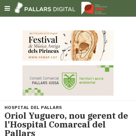
Subscriu-t'hi
Cerca
Portada
Opinió
Fem-
ho
fàcil
Successos
Societat
HOSPITAL DEL PALLARS
Política
​Oriol Yuguero, nou gerent de
i
l'Hospital Comarcal del
municipis
Pallars
Economia