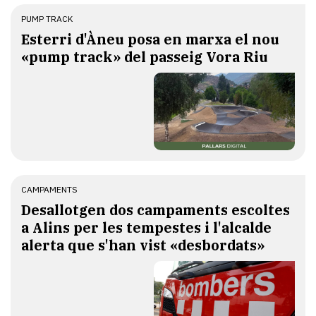
PUMP TRACK
Esterri d'Àneu posa en marxa el nou
«pump track» del passeig Vora Riu
CAMPAMENTS
​Desallotgen dos campaments escoltes
a Alins per les tempestes i l'alcalde
alerta que s'han vist «desbordats»