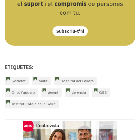
el
suport
i el
compromís
de persones
com tu.
Subscriu-t'hi
ETIQUETES:
Societat
salut
Hospital del Pallars
Oriol Yuguero
gerent
gerència
GSS
Institut Català de la Salut