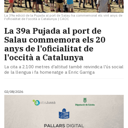
La 39a edició de la Pujada al port de Salau ha commemorat els vint anys de
l'oficialitat de l'occità a Catalunya
|
CAOC
​La 39a Pujada al port de
Salau commemora els 20
anys de l'oficialitat de
l'occità a Catalunya
La cita a 2.100 metres d'altitud també reivindica l'ús social
de la llengua i fa homenatge a Enric Garriga
02/08/2026