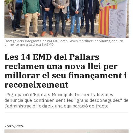
Imatge dels integrants de l'AEMD, amb Sisco Martínez, de Vilamitjana, en
primer terme a la dreta
|
AEMD
​Les 14 EMD del Pallars
reclamen una nova llei per
millorar el seu finançament i
reconeixement
L'Agrupació d'Entitats Municipals Descentralitzades
denuncia que continuen sent les "grans desconegudes" de
l'administració i exigeix una equiparació de tracte
26/07/2026