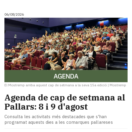
i
turisme
06/08/2026
Cultura
Esports
Mai
tant!
TV
i
mitjans
El
temps
Reportatges
Entrevistes
El Mostremp arriba aquest cap de setmana a la seva 15a edició
|
Mostremp
Enquestes
Agenda de cap de setmana al
A
Pallars: 8 i 9 d'agost
escena!
Dis
Consulta les activitats més destacades que s'han
la
programat aquests dies a les comarques pallareses
teva!