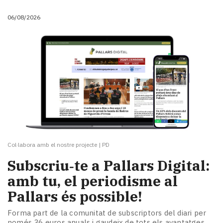
Subscriptors
La
06/08/2026
newsletter
del
Pallars
Contingut
patrocinat
Lo
més
llegit...
Editorial
Col·labora amb el nostre projecte
|
PD
Subscriu‑te a Pallars Digital:
amb tu, el periodisme al
Pallars és possible!
Forma part de la comunitat de subscriptors del diari per
només 36 euros anuals i gaudeix de tots els avantatges