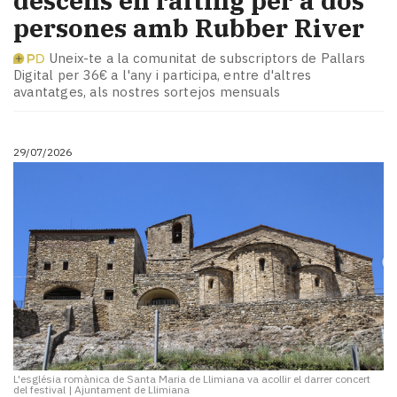
descens en ràfting per a dos
persones amb Rubber River
Uneix-te a la comunitat de subscriptors de Pallars
Digital per 36€ a l'any i participa, entre d'altres
avantatges, als nostres sortejos mensuals
29/07/2026
L'església romànica de Santa Maria de Llimiana va acollir el darrer concert
del festival
|
Ajuntament de Llimiana