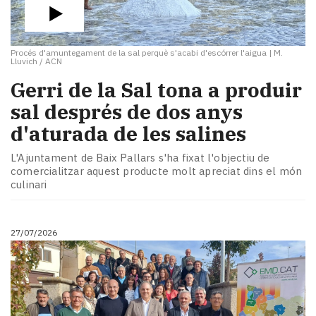
Procés d'amuntegament de la sal perquè s'acabi d'escórrer l'aigua
|
M.
Lluvich / ACN
​Gerri de la Sal tona a produir
sal després de dos anys
d'aturada de les salines
L'Ajuntament de Baix Pallars s'ha fixat l'objectiu de
comercialitzar aquest producte molt apreciat dins el món
culinari
27/07/2026