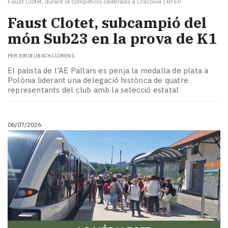
Faust Clotet, durant la competició celebrada a Cracòvia
|
RFEP
Faust Clotet, subcampió del
món Sub23 en la prova de K1
PER
JORDI UBACH LLORENS
El palista de l'AE Pallars es penja la medalla de plata a
Polònia liderant una delegació històrica de quatre
representants del club amb la selecció estatal
06/07/2026