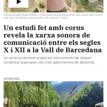
L'arqueòloga Paula Melero i l'estudiant Adrià Belinchón fan sonar dos corns
des del Castell de Sant Gervàs
|
M. Lluvich / ACN
Un estudi fet amb corns
revela la xarxa sonora de
comunicació entre els segles
X i XII a la Vall de Barcedana
La recerca demostra que els instruments de banya i
ceràmica superaven els tres quilòmetres de distància
25/06/2026