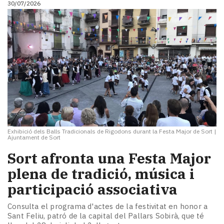
30/07/2026
i
turisme
Cultura
Esports
Mai
tant!
TV
i
mitjans
El
temps
Exhibició dels Balls Tradicionals de Rigodons durant la Festa Major de Sort
|
Reportatges
Ajuntament de Sort
Entrevistes
Sort afronta una Festa Major
Enquestes
A
plena de tradició, música i
escena!
participació associativa
Dis
la
Consulta el programa d'actes de la festivitat en honor a
teva!
Sant Feliu, patró de la capital del Pallars Sobirà, que té