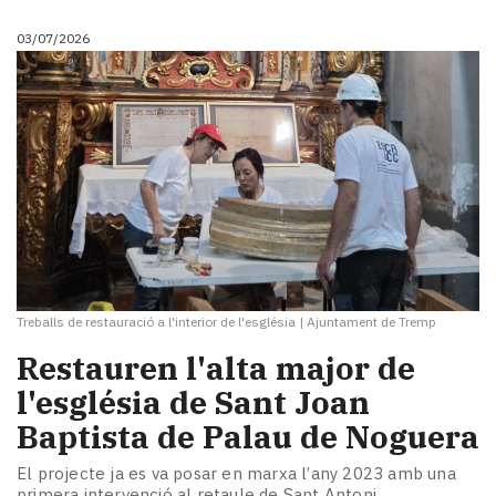
03/07/2026
Treballs de restauració a l'interior de l'església
|
Ajuntament de Tremp
​Restauren l'alta major de
l'església de Sant Joan
Baptista de Palau de Noguera
El projecte ja es va posar en marxa l’any 2023 amb una
primera intervenció al retaule de Sant Antoni