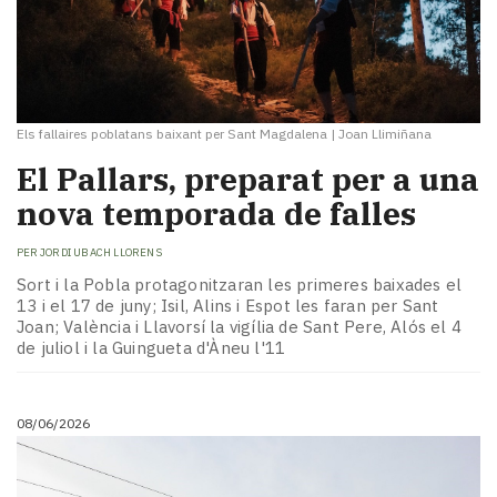
Els fallaires poblatans baixant per Sant Magdalena
|
Joan Llimiñana
El Pallars, preparat per a una
nova temporada de falles
PER
JORDI UBACH LLORENS
Sort i la Pobla protagonitzaran les primeres baixades el
13 i el 17 de juny; Isil, Alins i Espot les faran per Sant
Joan; València i Llavorsí la vigília de Sant Pere, Alós el 4
de juliol i la Guingueta d'Àneu l'11
08/06/2026