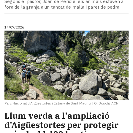
Segons el pastor, Joan de Pericle, els animals estaven a
fora de la granja a un tancat de malla i paret de pedra
14/07/2026
Parc Nacional d'Aigüestortes i Estany de Sant Maurici
|
O. Bosch/ ACN
Llum verda a l'ampliació
d'Aigüestortes per protegir