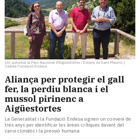
Les autoritat al Parc Nacional d'Aigüestortes i Estany de Sant Maurici
|
Cedida Fundació Endesa
Aliança per protegir el gall
fer, la perdiu blanca i el
mussol pirinenc a
Aigüestortes
La Generalitat i la Fundació Endesa signen un conveni de
tres anys per identificar les àrees crítiques davant del
canvi climàtic i la pressió humana