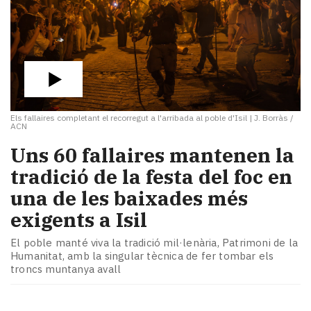
Els fallaires completant el recorregut a l'arribada al poble d'Isil
|
J. Borràs /
ACN
Uns 60 fallaires mantenen la
tradició de la festa del foc en
una de les baixades més
exigents a Isil
El poble manté viva la tradició mil·lenària, Patrimoni de la
Humanitat, amb la singular tècnica de fer tombar els
troncs muntanya avall