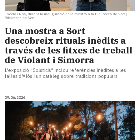
Escolà i Ros, durant la inauguració de la mostra a la Biblioteca de Sort
|
Biblioteca de Sort
Una mostra a Sort
descobreix rituals inèdits a
través de les fitxes de treball
de Violant i Simorra
L'exposició "Solsticis" inclou referències inèdites a les
falles d'Alòs i un catàleg sobre tradicions populars
09/06/2026