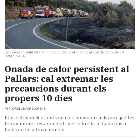
Bombers mobilitzats en l'incendi declarat dilluns al coll de Comiols
|
A.
Berga / ACN
Onada de calor persistent al
Pallars: cal extremar les
precaucions durant els
propers 10 dies
PER
JORDI UBACH LLORENS
El risc d'incendi és extrem i les previsions indiquen que les
temperatures estaran molt per sobre la mitjana fins a
finals de la setmana vinent