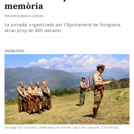
memòria
PER
JORDI UBACH LLORENS
La jornada, organitzada per l'Ajuntament de Soriguera,
atrau prop de 400 visitants
04/06/2026
Imatge de l'activitat celebrada per primer cop l'any passat
|
Oriol Riart