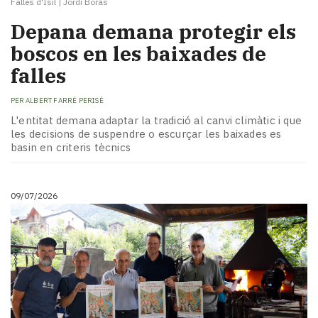
Falles d'Isil
|
Jordi Boràs
Depana demana protegir els
boscos en les baixades de
falles
PER
ALBERT FARRÉ PERISÉ
L'entitat demana adaptar la tradició al canvi climàtic i que
les decisions de suspendre o escurçar les baixades es
basin en criteris tècnics
09/07/2026