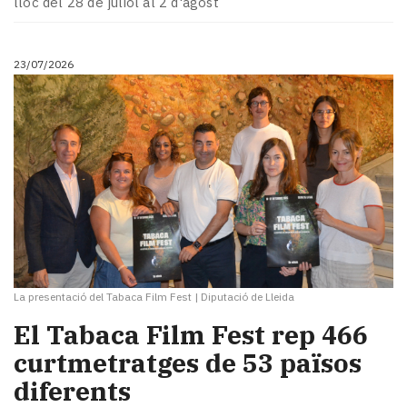
lloc del 28 de juliol al 2 d'agost
Subscriptors
La
newsletter
23/07/2026
del
Pallars
Contingut
patrocinat
Lo
més
llegit...
Editorial
La presentació del Tabaca Film Fest
|
Diputació de Lleida
El Tabaca Film Fest rep 466
curtmetratges de 53 països
diferents