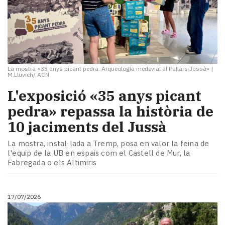
La mostra «35 anys picant pedra. Arqueologia medevial al Pallars Jussà»
|
M.Lluvich/ ACN
L'exposició «35 anys picant
pedra» repassa la història de
10 jaciments del Jussà
La mostra, instal·lada a Tremp, posa en valor la feina de
l'equip de la UB en espais com el Castell de Mur, la
Fabregada o els Altimiris
17/07/2026