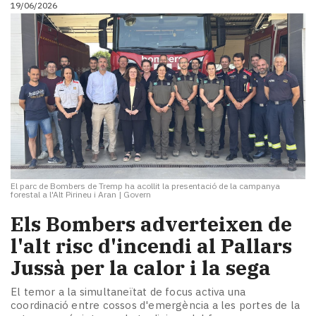
19/06/2026
El parc de Bombers de Tremp ha acollit la presentació de la campanya
forestal a l'Alt Pirineu i Aran
|
Govern
Els Bombers adverteixen de
l'alt risc d'incendi al Pallars
Jussà per la calor i la sega
El temor a la simultaneïtat de focus activa una
coordinació entre cossos d'emergència a les portes de la