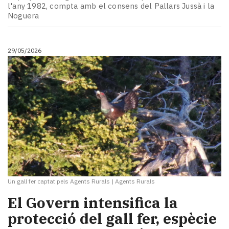
l'any 1982, compta amb el consens del Pallars Jussà i la
Noguera
29/05/2026
Un gall fer captat pels Agents Rurals
|
Agents Rurals
El Govern intensifica la
protecció del gall fer, espècie