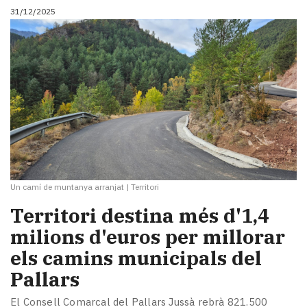
31/12/2025
Un camí de muntanya arranjat
|
Territori
Territori destina més d'1,4
milions d'euros per millorar
els camins municipals del
Pallars
El Consell Comarcal del Pallars Jussà rebrà 821.500