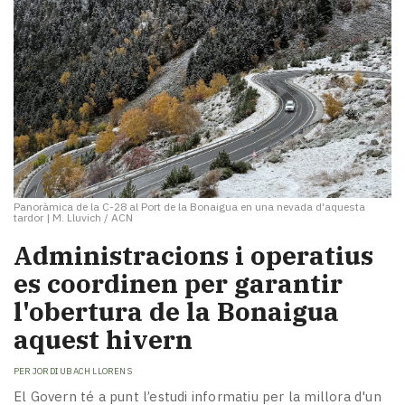
Panoràmica de la C-28 al Port de la Bonaigua en una nevada d'aquesta
tardor
|
M. Lluvich / ACN
Administracions i operatius
es coordinen per garantir
l'obertura de la Bonaigua
aquest hivern
PER
JORDI UBACH LLORENS
El Govern té a punt l’estudi informatiu per la millora d'un