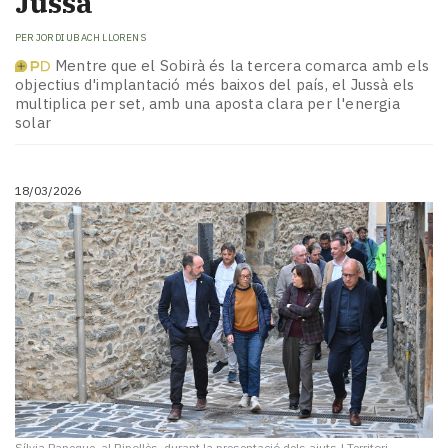
Jussà
PER
JORDI UBACH LLORENS
Mentre que el Sobirà és la tercera comarca amb els
objectius d'implantació més baixos del país, el Jussà els
multiplica per set, amb una aposta clara per l'energia
solar
18/03/2026
Sílvia Paneque, al Ripollès, durant la presentació dels ajuts
|
Territori