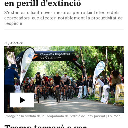
en perill d'extinció
S'estan estudiant noves mesures per reduir l’efecte dels
depredadors, que afecten notablement la productivitat de
l’espècie
20/05/2026
Imatge de la sortida de la Tampanada de l'edició de l'any passat
|
Lo Podall
​Tremp tornarà a ser