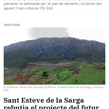
Subscriptors
passarel·la adossada per al pas de vianants i ciclistes per
La
aquest tram urbà de l'N-260
newsletter
del
Pallars
30/07/2026
Contingut
patrocinat
Lo
més
llegit...
Editorial
El Montsec d'Ares des de prop de Moror, a Sant Esteve de la Sarga
|
Gustau
Erill
Sant Esteve de la Sarga
rebutja el projecte del futur