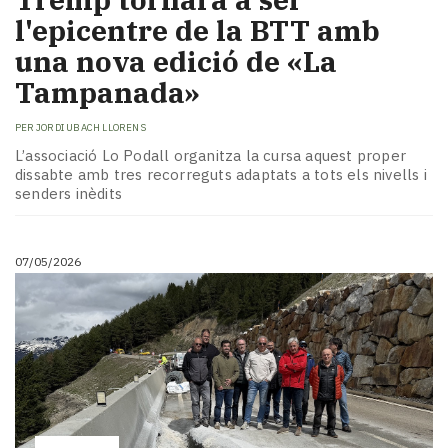
l'epicentre de la BTT amb
una nova edició de «La
Tampanada»
PER
JORDI UBACH LLORENS
L’associació Lo Podall organitza la cursa aquest proper
dissabte amb tres recorreguts adaptats a tots els nivells i
senders inèdits
07/05/2026