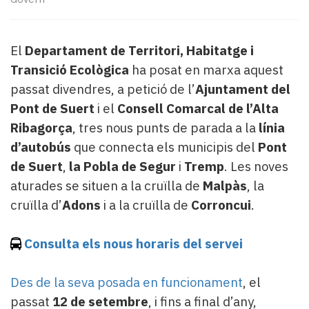
Subscriptors
La
newsletter
El
Departament de Territori, Habitatge i
del
Pallars
Transició Ecològica
ha posat en marxa aquest
Contingut
passat divendres, a petició de l’
Ajuntament del
patrocinat
Pont de Suert
i el
Consell Comarcal de l’Alta
Lo
Ribagorça
, tres nous punts de parada a la
línia
més
d’autobús
que connecta els municipis del
Pont
llegit...
Editorial
de Suert
,
la Pobla de Segur
i
Tremp
. Les noves
aturades se situen a la cruïlla de
Malpàs
, la
cruïlla d’
Adons
i a la cruïlla de
Corroncui
.
Consulta els nous horaris del servei
Des de la seva posada en funcionament
, el
passat
12 de setembre
, i fins a final d’any,