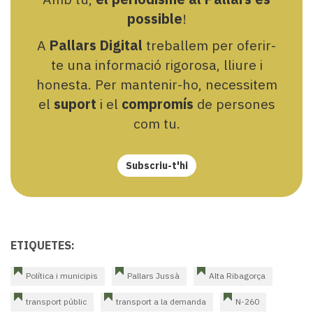
possible
!
A
Pallars Digital
treballem per oferir-
te una informació rigorosa, lliure i
honesta. Per mantenir-ho, necessitem
el
suport
i el
compromís
de persones
com tu.
Subscriu-t'hi
ETIQUETES:
Política i municipis
Pallars Jussà
Alta Ribagorça
transport públic
transport a la demanda
N-260