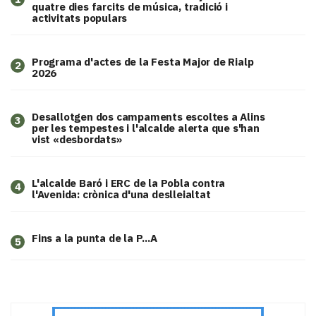
quatre dies farcits de música, tradició i
activitats populars
Programa d'actes de la Festa Major de Rialp
2
2026
​Desallotgen dos campaments escoltes a Alins
3
per les tempestes i l'alcalde alerta que s'han
vist «desbordats»
L'alcalde Baró i ERC de la Pobla contra
4
l'Avenida: crònica d'una deslleialtat
Fins a la punta de la P...A
5