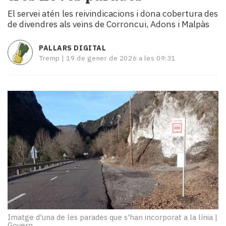
i
El servei atén les reivindicacions i dona cobertura des
turisme
de divendres als veïns de Corroncui, Adons i Malpàs
Cultura
Esports
PALLARS DIGITAL
Mai
Tremp |
19 de gener de 2026 a les 09:31
tant!
TV
i
mitjans
El
temps
Reportatges
Entrevistes
Enquestes
A
escena!
Dis
la
teva!
Imatge d'una de les parades que s'han incorporat a la línia
|
Govern