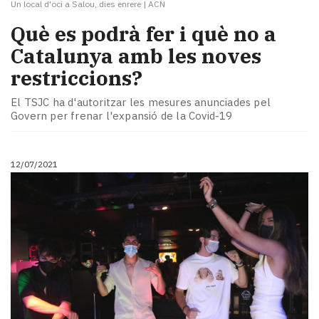
Un local d'oci a Salou, dies enrere
|
ACN
Què es podrà fer i què no a
Catalunya amb les noves
restriccions?
El TSJC ha d'autoritzar les mesures anunciades pel
Govern per frenar l'expansió de la Covid-19
12/07/2021