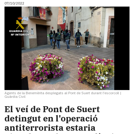
07/10/2022
Agents de la Benemèrita desplegats al Pont de Suert durant l'escorcoll
|
Guàrdia Civil
El veí de Pont de Suert
detingut en l'operació
antiterrorista estaria