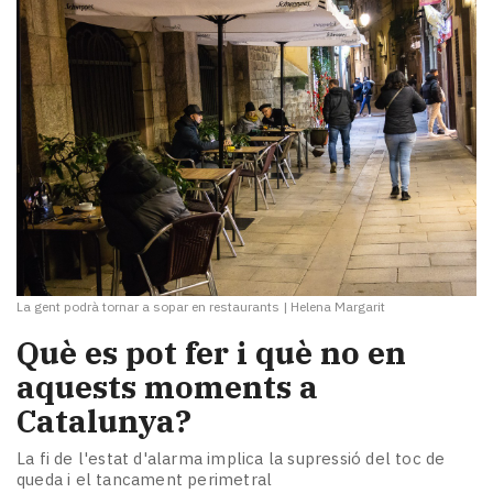
La gent podrà tornar a sopar en restaurants
|
Helena Margarit
Què es pot fer i què no en
aquests moments a
Catalunya?
La fi de l'estat d'alarma implica la supressió del toc de
queda i el tancament perimetral