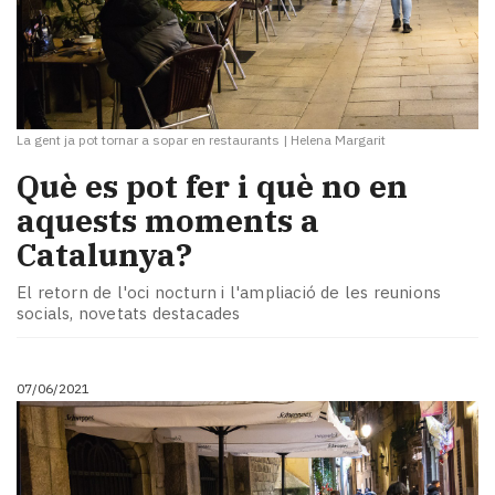
La gent ja pot tornar a sopar en restaurants
|
Helena Margarit
Què es pot fer i què no en
aquests moments a
Catalunya?
El retorn de l'oci nocturn i l'ampliació de les reunions
socials, novetats destacades
07/06/2021