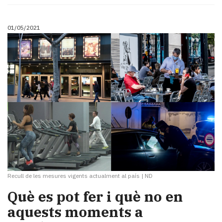
01/05/2021
Recull de les mesures vigents actualment al país
|
ND
Què es pot fer i què no en
aquests moments a