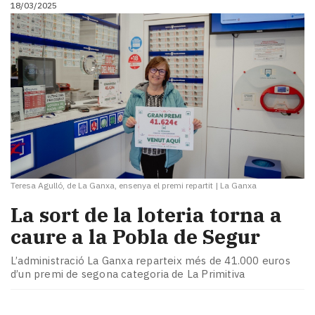
Subscriptors
18/03/2025
La
newsletter
del
Pallars
Contingut
patrocinat
Lo
més
llegit...
Editorial
Teresa Agulló, de La Ganxa, ensenya el premi repartit
|
La Ganxa
La sort de la loteria torna a
caure a la Pobla de Segur
L’administració La Ganxa reparteix més de 41.000 euros
d’un premi de segona categoria de La Primitiva