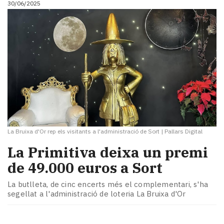
30/06/2025
i
turisme
Cultura
Esports
Mai
tant!
TV
i
mitjans
El
temps
La Bruixa d'Or rep els visitants a l'administració de Sort
|
Pallars Digital
Reportatges
Entrevistes
La Primitiva deixa un premi
Enquestes
de 49.000 euros a Sort
A
escena!
La butlleta, de cinc encerts més el complementari, s'ha
Dis
segellat a l'administració de loteria La Bruixa d'Or
la
teva!