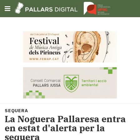
Subscriu-t'hi
Cerca
Portada
Opinió
Fem-
ho
fàcil
Successos
Societat
SEQUERA
Política
La Noguera Pallaresa entra
i
en estat d'alerta per la
municipis
sequera
Economia