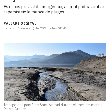
i
És el pas previ al d'emergència, al qual podria arribar
turisme
si persisteix la manca de pluges
Cultura
Esports
PALLARS DIGITAL
Mai
Pallars |
5 de maig de 2023 a les 08:45
tant!
TV
i
mitjans
El
temps
Reportatges
Entrevistes
Enquestes
A
escena!
Dis
la
Imatge del pantà de Sant Antoni durant el mes de març
|
teva!
Marta Argilés