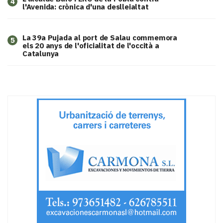
4
l'Avenida: crònica d'una deslleialtat
​La 39a Pujada al port de Salau commemora
5
els 20 anys de l'oficialitat de l'occità a
Catalunya