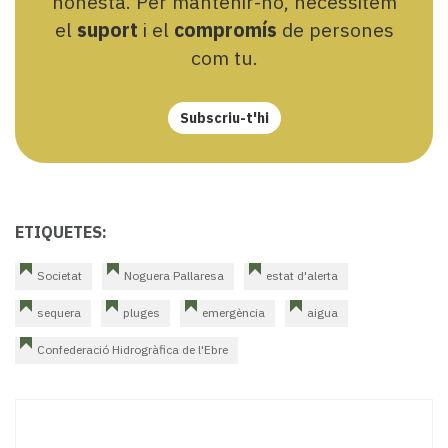
honesta. Per mantenir-ho, necessitem
el
suport
i el
compromís
de persones
com tu.
Subscriu-t'hi
ETIQUETES:
Societat
Noguera Pallaresa
estat d'alerta
sequera
pluges
emergència
aigua
Confederació Hidrogràfica de l'Ebre