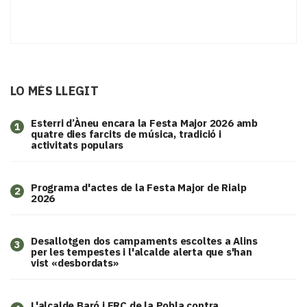
LO MÉS LLEGIT
Esterri d’Àneu encara la Festa Major 2026 amb
1
quatre dies farcits de música, tradició i
activitats populars
Programa d'actes de la Festa Major de Rialp
2
2026
​Desallotgen dos campaments escoltes a Alins
3
per les tempestes i l'alcalde alerta que s'han
vist «desbordats»
L'alcalde Baró i ERC de la Pobla contra