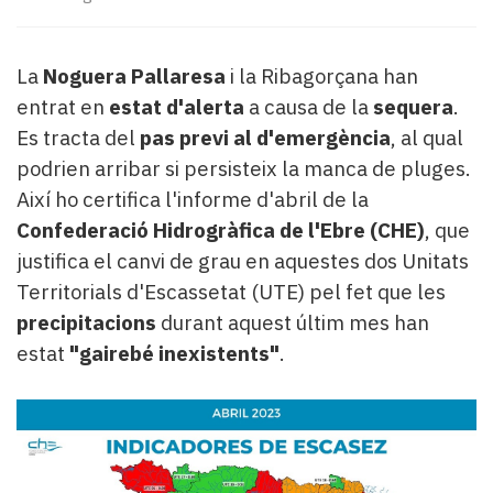
Subscriptors
La
newsletter
La
Noguera Pallaresa
i la Ribagorçana han
del
entrat en
estat d'alerta
a causa de la
sequera
.
Pallars
Contingut
Es tracta del
pas previ al d'emergència
, al qual
patrocinat
podrien arribar si persisteix la manca de pluges.
Lo
Així ho certifica l'informe d'abril de la
més
Confederació Hidrogràfica de l'Ebre (CHE)
, que
llegit...
Editorial
justifica el canvi de grau en aquestes dos Unitats
Territorials d'Escassetat (UTE) pel fet que les
precipitacions
durant aquest últim mes han
estat
"gairebé inexistents"
.