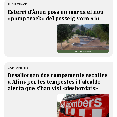
PUMP TRACK
Esterri d'Àneu posa en marxa el nou
«pump track» del passeig Vora Riu
CAMPAMENTS
​Desallotgen dos campaments escoltes
a Alins per les tempestes i l'alcalde
alerta que s'han vist «desbordats»