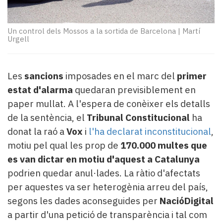
Subscriptors
La
newsletter
Un control dels Mossos a la sortida de Barcelona
|
Martí
del
Urgell
Pallars
Contingut
patrocinat
Les
sancions
imposades en el marc del
primer
Lo
estat d'alarma
quedaran previsiblement en
més
paper mullat. A l'espera de conèixer els detalls
llegit...
Editorial
de la sentència, el
Tribunal Constitucional
ha
donat la raó a
Vox
i
l'ha declarat inconstitucional
,
motiu pel qual les prop de
170.000 multes que
es van dictar en motiu d'aquest a Catalunya
podrien quedar anul·lades. La ràtio d'afectats
per aquestes va ser heterogènia arreu del país,
segons les dades aconseguides per
NacióDigital
a partir d'una petició de transparència i tal com