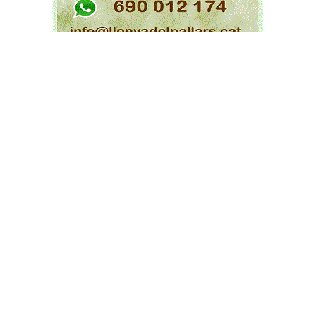
La metropolitana nord, la regió més
sancionada
En termes absoluts, només es van produir 2.412
denúncies a la regió del Pirineu occidental
durant el primer estat d'alarma, moltes menys
que les 22.403 a la ciutat de Barcelona. On n'hi
va haver més va ser a la regió
metropolitana
nord
(54.327), també la que té més població, i