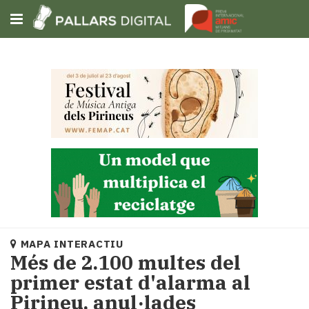
Subscriu-t'hi
Cerca
Portada
Opinió
Fem-
ho
fàcil
Successos
Societat
MAPA INTERACTIU
Política
Més de 2.100 multes del
i
primer estat d'alarma al
municipis
Pirineu, anul·lades
Economia