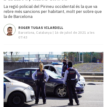
i
La regió policial del Pirineu occidental és la que va
turisme
rebre més sancions per habitant, molt per sobre que
Cultura
la de Barcelona
Esports
Mai
ROGER TUGAS VILARDELL
tant!
Barcelona, Catalunya |
16 de juliol de 2021 a les
TV
07:43
i
mitjans
El
temps
Reportatges
Entrevistes
Enquestes
A
escena!
Dis
la
teva!