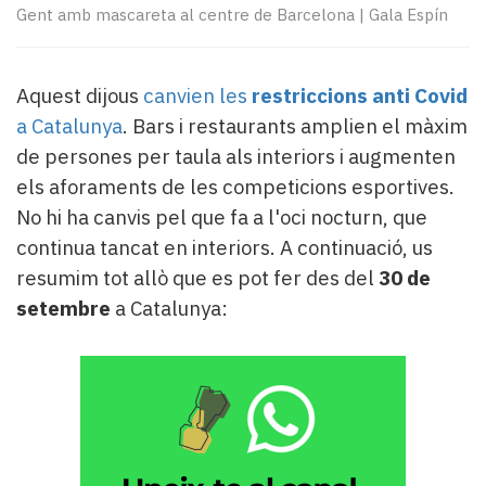
Subscriptors
Gent amb mascareta al centre de Barcelona
|
Gala Espín
La
newsletter
del
Aquest dijous
canvien les
restriccions anti Covid
Pallars
a Catalunya
. Bars i restaurants amplien el màxim
Contingut
patrocinat
de persones per taula als interiors i augmenten
Lo
els aforaments de les competicions esportives.
més
No hi ha canvis pel que fa a l'oci nocturn, que
llegit...
continua tancat en interiors. A continuació, us
Editorial
resumim tot allò que es pot fer des del
30 de
setembre
a Catalunya: