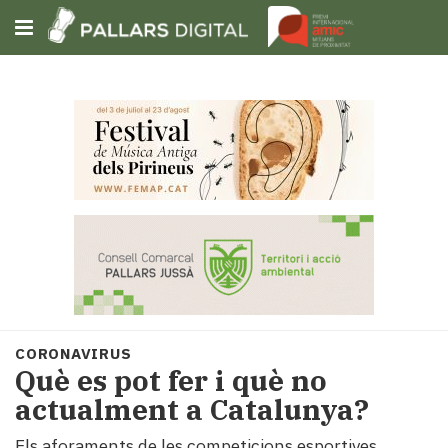
Subscriu-t'hi
Cerca
Portada
Opinió
Fem-
ho
fàcil
Successos
Societat
CORONAVIRUS
Política
Què es pot fer i què no
i
actualment a Catalunya?
municipis
Economia
Els aforaments de les competicions esportives