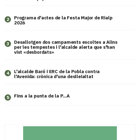
Programa d'actes de la Festa Major de Rialp
2
2026
​Desallotgen dos campaments escoltes a Alins
3
per les tempestes i l'alcalde alerta que s'han
vist «desbordats»
L'alcalde Baró i ERC de la Pobla contra
4
l'Avenida: crònica d'una deslleialtat
Fins a la punta de la P...A
5