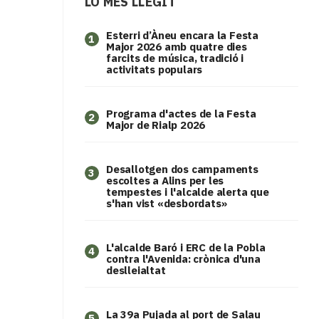
LO MÉS LLEGIT
Esterri d’Àneu encara la Festa
1
Major 2026 amb quatre dies
farcits de música, tradició i
activitats populars
Programa d'actes de la Festa
2
Major de Rialp 2026
​Desallotgen dos campaments
3
escoltes a Alins per les
tempestes i l'alcalde alerta que
s'han vist «desbordats»
L'alcalde Baró i ERC de la Pobla
4
contra l'Avenida: crònica d'una
deslleialtat
​La 39a Pujada al port de Salau
5