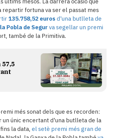
s últims mesos. La darrera ocasió que
a repartir fortuna va ser el passat mes
tir
135.758,52 euros
d'una butlleta de
la Pobla de Segur
va segellar un premi
ort, també de la Primitiva.
 57,5
tant
 premi més sonat dels que es recorden:
 un únic encertant d'una butlleta de la
 fins la data,
el setè premi més gran de
g de Nadal, la Ganxa de la Pobla també
va