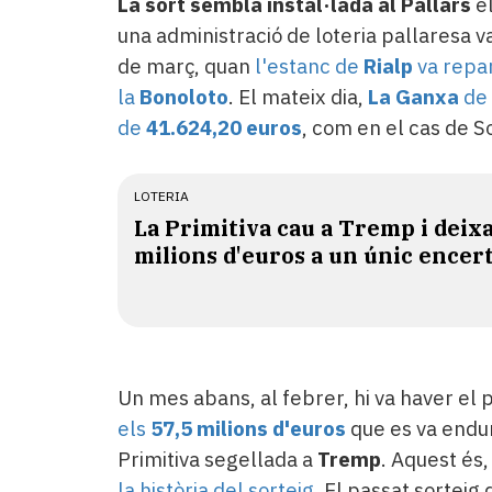
La sort sembla instal·lada al Pallars
el
una administració de loteria pallaresa v
de març, quan
l'estanc de
Rialp
va repar
la
Bonoloto
. El mateix dia,
La Ganxa
de
de
41.624,20 euros
, com en el cas de S
LOTERIA
La Primitiva cau a Tremp i deixa
milions d'euros a un únic encer
Un mes abans, al febrer, hi va haver el
els
57,5 milions d'euros
que es va endur
Primitiva segellada a
Tremp
. Aquest és,
la història del sorteig
. El passat sortei