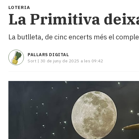
i
LOTERIA
turisme
La Primitiva deix
Cultura
Esports
Mai
La butlleta, de cinc encerts més el comple
tant!
TV
i
PALLARS DIGITAL
Sort |
30 de juny de 2025 a les 09:42
mitjans
El
temps
Reportatges
Entrevistes
Enquestes
A
escena!
Dis
la
teva!