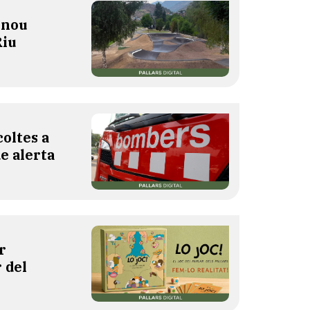
 nou
Riu
oltes a
de alerta
r
 del