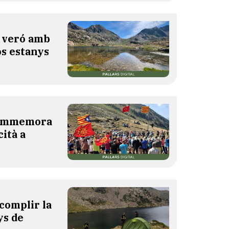
l veró amb
os estanys
 commemora
cità a
complir la
ys de