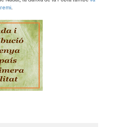
premi
.