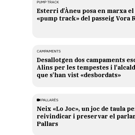
PUMP TRACK
Esterri d'Àneu posa en marxa el
«pump track» del passeig Vora 
CAMPAMENTS
​Desallotgen dos campaments esc
Alins per les tempestes i l'alcal
que s'han vist «desbordats»
PALLARÈS
​Neix «Lo Joc», un joc de taula pe
reivindicar i preservar el parlar
Pallars