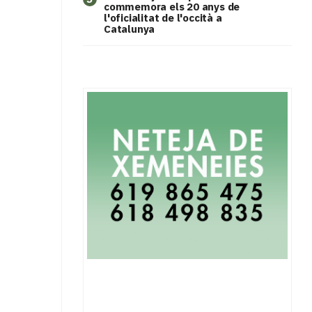
commemora els 20 anys de
l'oficialitat de l'occità a
Catalunya