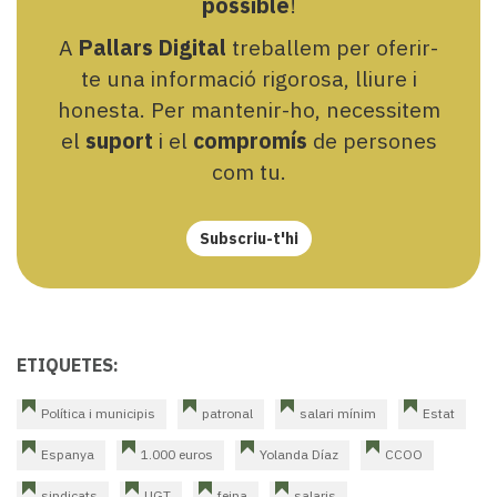
possible
!
A
Pallars Digital
treballem per oferir-
te una informació rigorosa, lliure i
honesta. Per mantenir-ho, necessitem
el
suport
i el
compromís
de persones
com tu.
Subscriu-t'hi
ETIQUETES:
Política i municipis
patronal
salari mínim
Estat
Espanya
1.000 euros
Yolanda Díaz
CCOO
sindicats
UGT
feina
salaris