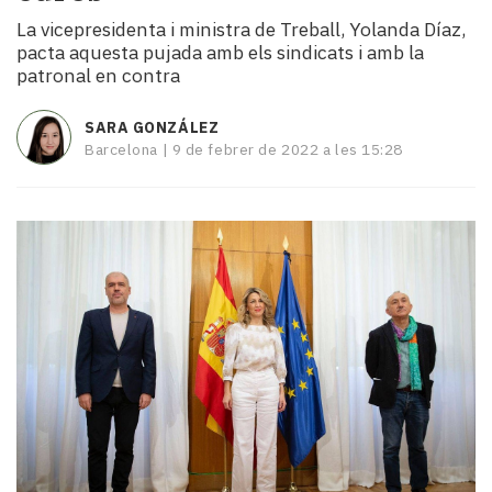
i
La vicepresidenta i ministra de Treball, Yolanda Díaz,
turisme
pacta aquesta pujada amb els sindicats i amb la
Cultura
patronal en contra
Esports
Mai
SARA GONZÁLEZ
tant!
Barcelona |
9 de febrer de 2022 a les 15:28
TV
i
mitjans
El
temps
Reportatges
Entrevistes
Enquestes
A
escena!
Dis
la
teva!