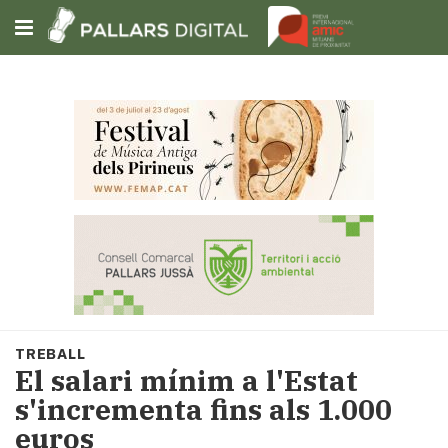
Subscriu-t'hi
Cerca
Portada
Opinió
Fem-
ho
fàcil
Successos
Societat
TREBALL
Política
El salari mínim a l'Estat
i
s'incrementa fins als 1.000
municipis
euros
Economia