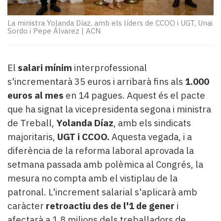
Subscriptors
La
La ministra Yolanda Díaz, amb els líders de CCOO i UGT, Unai
newsletter
Sordo i Pepe Álvarez
|
ACN
del
Pallars
Contingut
El
salari mínim
interprofessional
patrocinat
s'incrementarà 35 euros i arribarà fins als
1.000
Lo
més
euros al mes
en 14 pagues. Aquest és el pacte
llegit...
que ha signat la vicepresidenta segona i ministra
Editorial
de Treball,
Yolanda Díaz
, amb els sindicats
majoritaris,
UGT i CCOO.
Aquesta vegada, i a
diferència de la reforma laboral aprovada la
setmana passada amb polèmica al Congrés, la
mesura no compta amb el vistiplau de la
patronal. L'increment salarial s'aplicarà amb
caràcter
retroactiu des de l'1 de gener
i
afectarà a 1,8 milions dels treballadors de